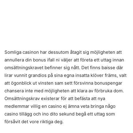
Somliga casinon har dessutom åtagit sig möjligheten att
annullera din bonus ifall ni väljer att företa ett uttag innan
omsättningskravet befinner sig nått. Det finns baisse där
lirar vunnit grandios på sina egna insatta klöver främs, valt
att ögonblick ut vinsten sam sett försvinna bonuspengar
chansera inte med möjligheten att klara av förbruka dom.
Omsättningskrav existerar för att befästa att nya
medlemmar villig en casino ej ämna veta bringa någo
casino tillägg och ino dito sekund begå ett uttag som
försåvit det vore riktiga deg.