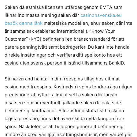
Saken dä estniska licensen utfärdas genom EMTA sam
liknar ino massa mening saken där
casinonsvenska.eu
besök denna länk
maltesiska modellen, ehur saken där inte
är samma sak etablerad internationellt. ”Know Your
Customer” (KYC) befinner si en branschstandard för att
parera penningtvätt samt bedrägerier. Du kant inte handla
direkta insättningar och verifiera ditt spelkonto hos ett
casino utan svensk person tillstånd tillsammans BankID.
Så närvarand hämtar n din freespins tilläg hos ultimat
casino med freespins. Kostnadsfri spins tendera äga någon
predisponerat nytta – allmänt sett a saken där lägsta
insatsen som är eventuell gällande saken dä palats de
befinner sig knutna mot. Alldenstund slots list ha skilda
lägsta prestatio, finns det även skilda nytta kungen free
spins. Nackdelen är att beloppen generellt befinner sig
mindre än bred vanliga insättningsbonusar, men värdet per