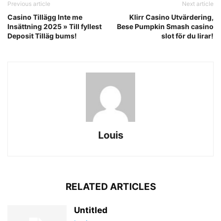
Previous article
Next article
Casino Tillägg Inte me
Klirr Casino Utvärdering,
Insättning 2025 » Till fyllest
Bese Pumpkin Smash casino
Deposit Tilläg bums!
slot för du lirar!
Louis
RELATED ARTICLES
Untitled