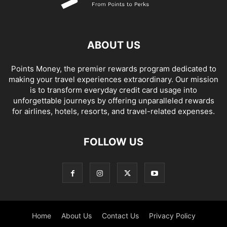
ABOUT US
Points Money, the premier rewards program dedicated to
making your travel experiences extraordinary. Our mission
is to transform everyday credit card usage into
unforgettable journeys by offering unparalleled rewards
for airlines, hotels, resorts, and travel-related expenses.
FOLLOW US
Home
About Us
Contact Us
Privacy Policy