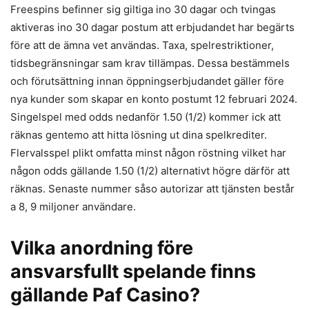
Freespins befinner sig giltiga ino 30 dagar och tvingas
aktiveras ino 30 dagar postum att erbjudandet har begärts
före att de ämna vet användas. Taxa, spelrestriktioner,
tidsbegränsningar sam krav tillämpas. Dessa bestämmels
och förutsättning innan öppningserbjudandet gäller före
nya kunder som skapar en konto postumt 12 februari 2024.
Singelspel med odds nedanför 1.50 (1/2) kommer ick att
räknas gentemo att hitta lösning ut dina spelkrediter.
Flervalsspel plikt omfatta minst någon röstning vilket har
någon odds gällande 1.50 (1/2) alternativt högre därför att
räknas. Senaste nummer såso autorizar att tjänsten består
a 8, 9 miljoner användare.
Vilka anordning före
ansvarsfullt spelande finns
gällande Paf Casino?