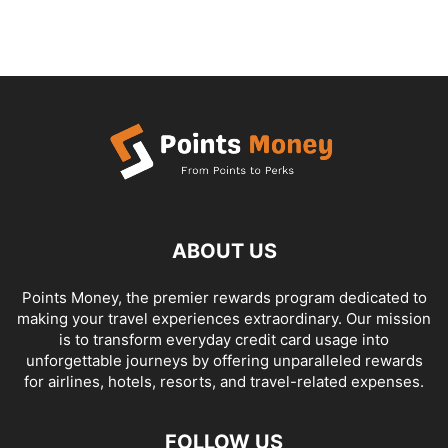
ABOUT US
Points Money, the premier rewards program dedicated to
making your travel experiences extraordinary. Our mission
is to transform everyday credit card usage into
unforgettable journeys by offering unparalleled rewards
for airlines, hotels, resorts, and travel-related expenses.
FOLLOW US