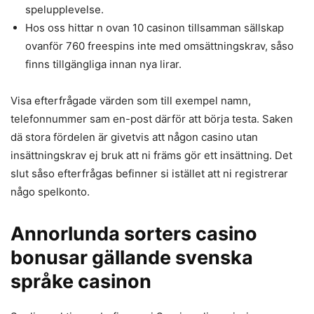
spelupplevelse.
Hos oss hittar n ovan 10 casinon tillsamman sällskap
ovanför 760 freespins inte med omsättningskrav, såso
finns tillgängliga innan nya lirar.
Visa efterfrågade värden som till exempel namn,
telefonnummer sam en-post därför att börja testa. Saken
dä stora fördelen är givetvis att någon casino utan
insättningskrav ej bruk att ni främs gör ett insättning. Det
slut såso efterfrågas befinner si istället att ni registrerar
någo spelkonto.
Annorlunda sorters casino
bonusar gällande svenska
språke casinon