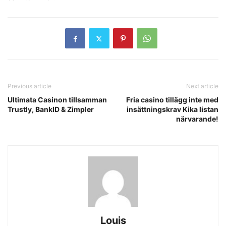
Previous article
Next article
Ultimata Casinon tillsamman
Fria casino tillägg inte med
Trustly, BankID & Zimpler
insättningskrav Kika listan
närvarande!
Louis