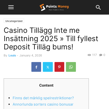
Uncategorized
Casino Tillägg Inte me
Insättning 2025 » Till fyllest
Deposit Tilläg bums!
117
0
By
Louis
-
January 4, 2026
Content
Finns det märklig spelrestriktioner?
Annorlunda sorters casino bonusar