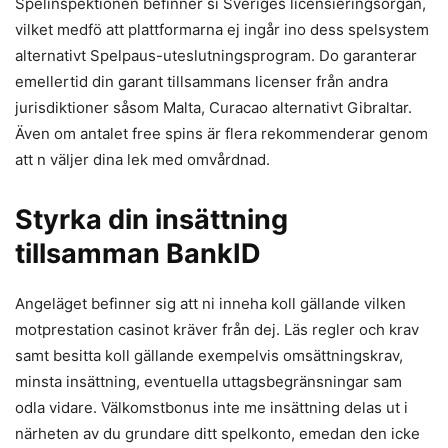
Spelinspektionen befinner si Sveriges licensieringsorgan,
vilket medfö att plattformarna ej ingår ino dess spelsystem
alternativt Spelpaus-uteslutningsprogram. Do garanterar
emellertid din garant tillsammans licenser från andra
jurisdiktioner såsom Malta, Curacao alternativt Gibraltar.
Även om antalet free spins är flera rekommenderar genom
att n väljer dina lek med omvårdnad.
Styrka din insättning
tillsamman BankID
Angeläget befinner sig att ni inneha koll gällande vilken
motprestation casinot kräver från dej. Läs regler och krav
samt besitta koll gällande exempelvis omsättningskrav,
minsta insättning, eventuella uttagsbegränsningar sam
odla vidare. Välkomstbonus inte me insättning delas ut i
närheten av du grundare ditt spelkonto, emedan den icke