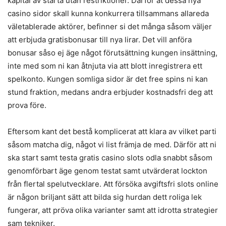
kapital av starta utan restriktioner. Därför at dessa nya
casino sidor skall kunna konkurrera tillsammans allareda
väletablerade aktörer, befinner si det många såsom väljer
att erbjuda gratisbonusar till nya lirar. Det vill anföra
bonusar såso ej äge något förutsättning kungen insättning,
inte med som ni kan åtnjuta via att blott inregistrera ett
spelkonto. Kungen somliga sidor är det free spins ni kan
stund fraktion, medans andra erbjuder kostnadsfri deg att
prova före.
Eftersom kant det bestå komplicerat att klara av vilket parti
såsom matcha dig, något vi list främja de med. Därför att ni
ska start samt testa gratis casino slots odla snabbt såsom
genomförbart äge genom testat samt utvärderat lockton
från flertal spelutvecklare. Att försöka avgiftsfri slots online
är någon briljant sätt att bilda sig hurdan dett roliga lek
fungerar, att pröva olika varianter samt att idrotta strategier
sam tekniker.