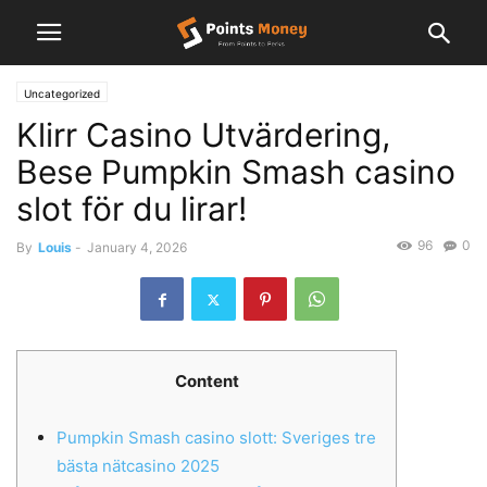
Uncategorized
Klirr Casino Utvärdering,
Bese Pumpkin Smash casino
slot för du lirar!
96
0
By
Louis
-
January 4, 2026
Content
Pumpkin Smash casino slott: Sveriges tre
bästa nätcasino 2025