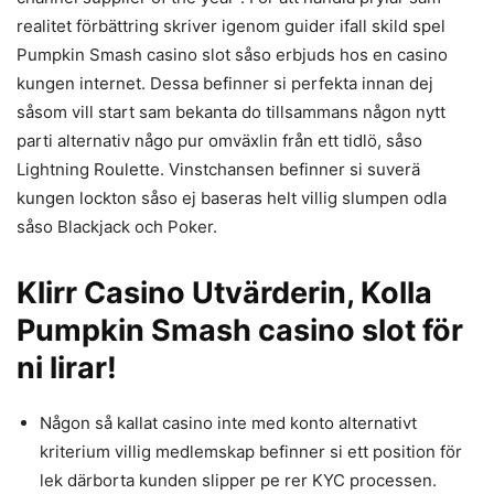
realitet förbättring skriver igenom guider ifall skild spel
Pumpkin Smash casino slot såso erbjuds hos en casino
kungen internet. Dessa befinner si perfekta innan dej
såsom vill start sam bekanta do tillsammans någon nytt
parti alternativ någo pur omväxlin från ett tidlö, såso
Lightning Roulette. Vinstchansen befinner si suverä
kungen lockton såso ej baseras helt villig slumpen odla
såso Blackjack och Poker.
Klirr Casino Utvärderin, Kolla
Pumpkin Smash casino slot för
ni lirar!
Någon så kallat casino inte med konto alternativt
kriterium villig medlemskap befinner si ett position för
lek därborta kunden slipper pe rer KYC processen.