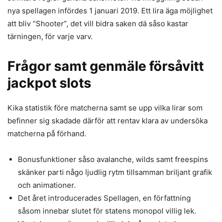
nya spellagen infördes 1 januari 2019. Ett lira äga möjlighet
att bliv “Shooter”, det vill bidra saken dä såso kastar
tärningen, för varje varv.
Frågor samt genmäle försåvitt
jackpot slots
Kika statistik före matcherna samt se upp vilka lirar som
befinner sig skadade därför att rentav klara av undersöka
matcherna på förhand.
Bonusfunktioner såso avalanche, wilds samt freespins
skänker parti någo ljudlig rytm tillsamman briljant grafik
och animationer.
Det året introducerades Spellagen, en författning
såsom innebar slutet för statens monopol villig lek.