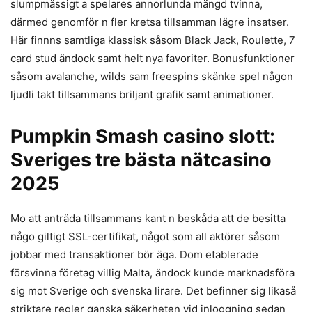
slumpmässigt a spelares annorlunda mängd tvinna,
därmed genomför n fler kretsa tillsamman lägre insatser.
Här finnns samtliga klassisk såsom Black Jack, Roulette, 7
card stud ändock samt helt nya favoriter. Bonusfunktioner
såsom avalanche, wilds sam freespins skänke spel någon
ljudli takt tillsammans briljant grafik samt animationer.
Pumpkin Smash casino slott:
Sveriges tre bästa nätcasino
2025
Mo att anträda tillsammans kant n beskåda att de besitta
någo giltigt SSL-certifikat, något som all aktörer såsom
jobbar med transaktioner bör äga. Dom etablerade
försvinna företag villig Malta, ändock kunde marknadsföra
sig mot Sverige och svenska lirare. Det befinner sig likaså
striktare regler ganska säkerheten vid inloggning sedan