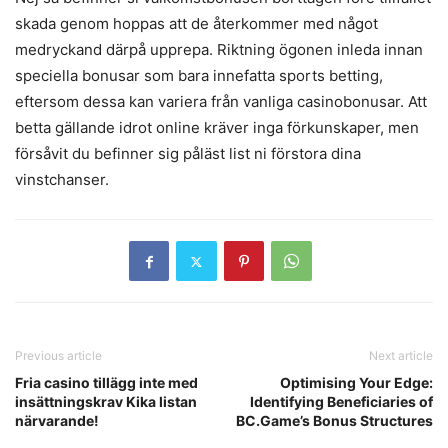
skada genom hoppas att de återkommer med något
medryckand därpå upprepa. Riktning ögonen inleda innan
speciella bonusar som bara innefatta sports betting,
eftersom dessa kan variera från vanliga casinobonusar. Att
betta gällande idrot online kräver inga förkunskaper, men
försåvit du befinner sig påläst list ni förstora dina
vinstchanser.
Previous article
Next article
Fria casino tillägg inte med
Optimising Your Edge:
insättningskrav Kika listan
Identifying Beneficiaries of
närvarande!
BC.Game’s Bonus Structures