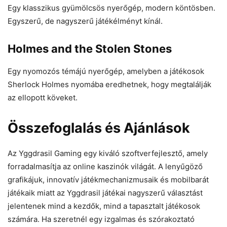
Egy klasszikus gyümölcsös nyerőgép, modern köntösben.
Egyszerű, de nagyszerű játékélményt kínál.
Holmes and the Stolen Stones
Egy nyomozós témájú nyerőgép, amelyben a játékosok
Sherlock Holmes nyomába eredhetnek, hogy megtalálják
az ellopott köveket.
Összefoglalás és Ajánlások
Az Yggdrasil Gaming egy kiváló szoftverfejlesztő, amely
forradalmasítja az online kaszinók világát. A lenyűgöző
grafikájuk, innovatív játékmechanizmusaik és mobilbarát
játékaik miatt az Yggdrasil játékai nagyszerű választást
jelentenek mind a kezdők, mind a tapasztalt játékosok
számára. Ha szeretnél egy izgalmas és szórakoztató