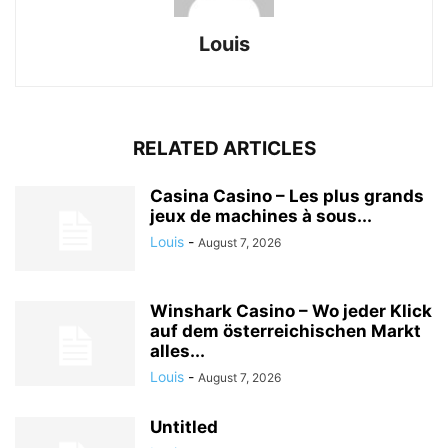
Louis
RELATED ARTICLES
Casina Casino – Les plus grands
jeux de machines à sous...
Louis
-
August 7, 2026
Winshark Casino – Wo jeder Klick
auf dem österreichischen Markt
alles...
Louis
-
August 7, 2026
Untitled