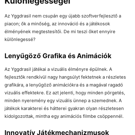
Különlegességei
Az Yggdrasil nem csupán egy újabb szoftverfejlesztő a
piacon; ők a minőség, az innováció és a játékosok
élményének megtestesítői. De mi teszi őket ennyire
különlegessé?
Lenyűgöző Grafika és Animációk
Az Yggdrasil játékai a vizuális élményre épülnek. A
fejlesztők rendkívül nagy hangsúlyt fektetnek a részletes
grafikára, a lenyűgöző animációkra és a magával ragadó
vizuális effektekre. Ez azt jelenti, hogy minden pörgetés,
minden nyeremény egy vizuális ünnep a szemednek. A
játékok karakterei és hátterei gyakran olyan részletesen
kidolgozottak, mintha egy animációs filmbe csöppennél.
Innovatív Játékmechanizmusok