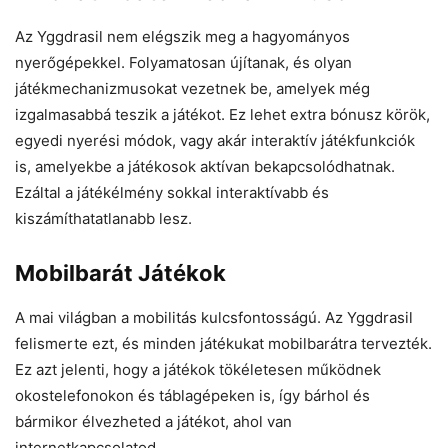
Az Yggdrasil nem elégszik meg a hagyományos
nyerőgépekkel. Folyamatosan újítanak, és olyan
játékmechanizmusokat vezetnek be, amelyek még
izgalmasabbá teszik a játékot. Ez lehet extra bónusz körök,
egyedi nyerési módok, vagy akár interaktív játékfunkciók
is, amelyekbe a játékosok aktívan bekapcsolódhatnak.
Ezáltal a játékélmény sokkal interaktívabb és
kiszámíthatatlanabb lesz.
Mobilbarát Játékok
A mai világban a mobilitás kulcsfontosságú. Az Yggdrasil
felismerte ezt, és minden játékukat mobilbarátra tervezték.
Ez azt jelenti, hogy a játékok tökéletesen működnek
okostelefonokon és táblagépeken is, így bárhol és
bármikor élvezheted a játékot, ahol van
internetkapcsolatod.