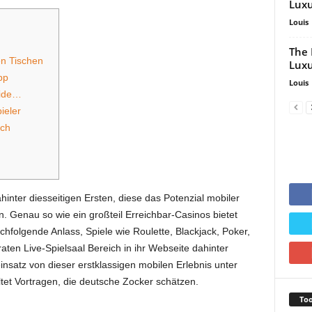
Luxu
Louis
The 
en Tischen
Luxu
pp
Louis
side…
ieler
rch
inter diesseitigen Ersten, diese das Potenzial mobiler
. Genau so wie ein großteil Erreichbar-Casinos bietet
folgende Anlass, Spiele wie Roulette, Blackjack, Poker,
ten Live-Spielsaal Bereich in ihr Webseite dahinter
nsatz von dieser erstklassigen mobilen Erlebnis unter
tet Vortragen, die deutsche Zocker schätzen.
Too