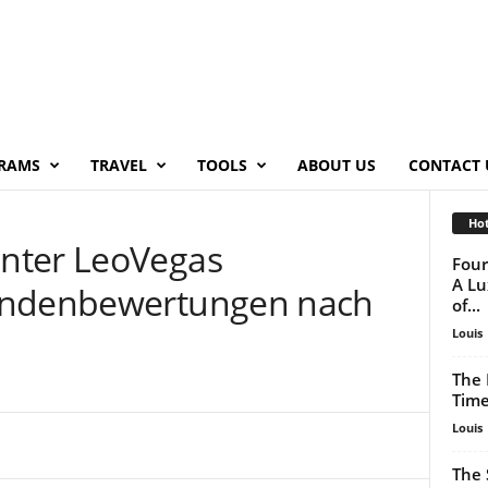
RAMS
TRAVEL
TOOLS
ABOUT US
CONTACT 
Hot
nter LeoVegas
Four
A Lu
undenbewertungen nach
of...
Louis
The 
Time
Louis
The 