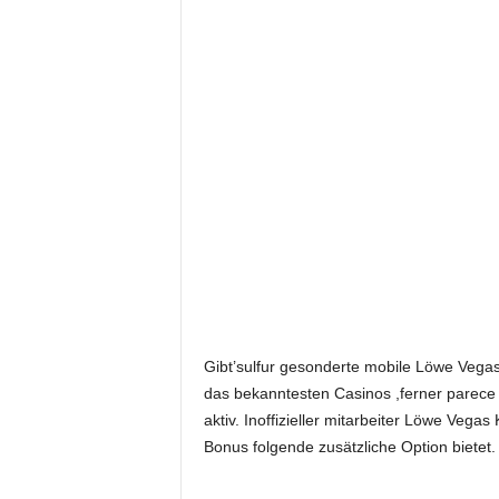
Gibt’sulfur gesonderte mobile Löwe Vegas
das bekanntesten Casinos ,ferner parece
aktiv. Inoffizieller mitarbeiter Löwe Vega
Bonus folgende zusätzliche Option bietet.