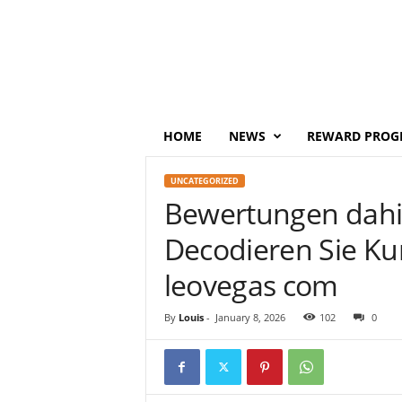
P
o
i
n
t
s
M
HOME
NEWS
REWARD PROG
o
n
UNCATEGORIZED
e
Bewertungen dahi
y
Decodieren Sie K
leovegas com
By
Louis
-
January 8, 2026
102
0