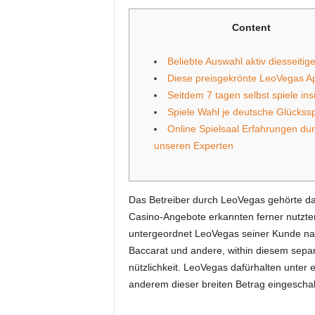
Content
Beliebte Auswahl aktiv diesseitig
Diese preisgekrönte LeoVegas A
Seitdem 7 tagen selbst spiele in
Spiele Wahl je deutsche Glückssp
Online Spielsaal Erfahrungen du
unseren Experten
Das Betreiber durch LeoVegas gehörte dah
Casino-Angebote erkannten ferner nutzten
untergeordnet LeoVegas seiner Kunde nach
Baccarat und andere, within diesem separa
nützlichkeit.
LeoVegas dafürhalten unter ei
anderem dieser breiten Betrag eingeschal