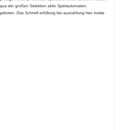
qua der großen Selektion aktiv Spielautomaten,
boten. Das Schnell erfüllung bei auszahlung hier inside