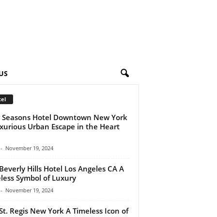
US
el
 Seasons Hotel Downtown New York
xurious Urban Escape in the Heart
-
November 19, 2024
Beverly Hills Hotel Los Angeles CA A
less Symbol of Luxury
-
November 19, 2024
St. Regis New York A Timeless Icon of