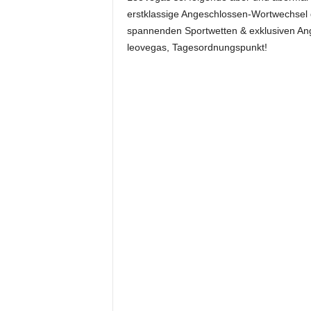
erstklassige Angeschlossen-Wortwechsel 
spannenden Sportwetten & exklusiven Ange
leovegas, Tagesordnungspunkt!