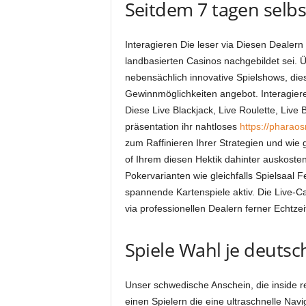
Seitdem 7 tagen selbs
Interagieren Die leser via Diesen Dealern
landbasierten Casinos nachgebildet sei. Ü
nebensächlich innovative Spielshows, di
Gewinnmöglichkeiten angebot. Interagieren
Diese Live Blackjack, Live Roulette, Live 
präsentation ihr nahtloses
https://pharaos
zum Raffinieren Ihrer Strategien und wie
of Ihrem diesen Hektik dahinter auskoste
Pokervarianten wie gleichfalls Spielsaal 
spannende Kartenspiele aktiv. Die Live-Ca
via professionellen Dealern ferner Echtze
Spiele Wahl je deutsc
Unser schwedische Anschein, die inside rei
einen Spielern die eine ultraschnelle Nav