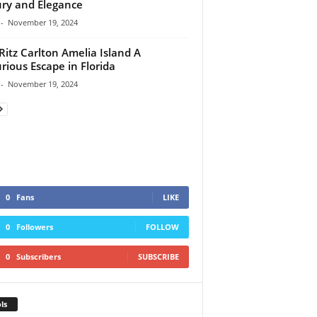
ry and Elegance
-
November 19, 2024
Ritz Carlton Amelia Island A
rious Escape in Florida
-
November 19, 2024
0
Fans
LIKE
0
Followers
FOLLOW
0
Subscribers
SUBSCRIBE
ls