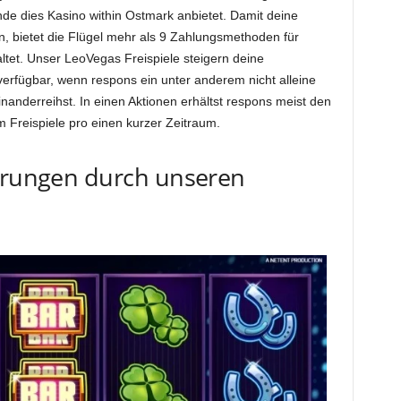
de dies Kasino within Ostmark anbietet. Damit deine
n, bietet die Flügel mehr als 9 Zahlungsmethoden für
tet. Unser LeoVegas Freispiele steigern deine
erfügbar, wenn respons ein unter anderem nicht alleine
anderreihst. In einen Aktionen erhältst respons meist den
Freispiele pro einen kurzer Zeitraum.
ahrungen durch unseren