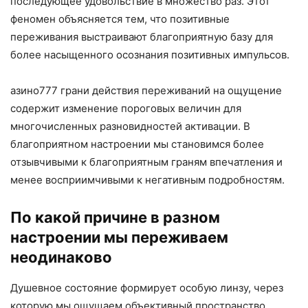
последующее удовольствие в множество раз. Этот
феномен объясняется тем, что позитивные
переживания выстраивают благоприятную базу для
более насыщенного осознания позитивных импульсов.
азино777 грани действия переживаний на ощущение
содержит изменение пороговых величин для
многочисленных разновидностей активации. В
благоприятном настроении мы становимся более
отзывчивыми к благоприятным граням впечатления и
менее восприимчивыми к негативным подробностям.
По какой причине в разном
настроении мы переживаем
неодинаково
Душевное состояние формирует особую линзу, через
которую мы ощущаем объективный пространство.