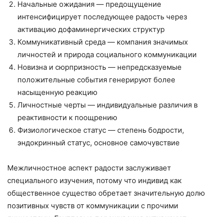
Начальные ожидания — предощущение
интенсифицирует последующее радость через
активацию дофаминергических структур
Коммуникативный среда — компания значимых
личностей и природа социального коммуникации
Новизна и сюрпризность — непредсказуемые
положительные события генерируют более
насыщенную реакцию
Личностные черты — индивидуальные различия в
реактивности к поощрению
Физиологическое статус — степень бодрости,
эндокринный статус, основное самочувствие
Межличностное аспект радости заслуживает
специального изучения, потому что индивид как
общественное существо обретает значительную долю
позитивных чувств от коммуникации с прочими