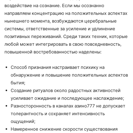
воздействие на сознание. Если мы осознанно
направляем концентрацию на положительных аспектах
нынешнего момента, возбуждаются церебральные
системы, ответственные за усиление и удлинение
позитивных переживаний. Среди таких техник, которые
любой может интегрировать в свою повседневность,
повышенной востребованностью наделены:
Способ признания настраивает психику на
обнаружение и повышение положительных аспектов
бытия;
Создание ритуалов около радостных активностей
усиливает ожидание и последующее наслаждение;
Разносторонность в каналах азино777 не допускает
толерантность и сохраняет интенсивность
ощущений;
Намеренное снижение скорости существования