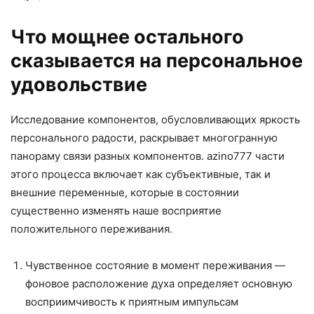
Что мощнее остального
сказывается на персональное
удовольствие
Исследование компонентов, обусловливающих яркость
персонального радости, раскрывает многогранную
панораму связи разных компонентов. azino777 части
этого процесса включает как субъективные, так и
внешние переменные, которые в состоянии
существенно изменять наше восприятие
положительного переживания.
Чувственное состояние в момент переживания —
фоновое расположение духа определяет основную
восприимчивость к приятным импульсам