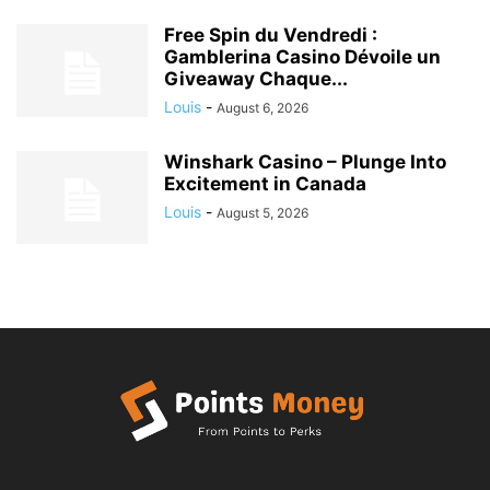
Free Spin du Vendredi :
Gamblerina Casino Dévoile un
Giveaway Chaque...
Louis
-
August 6, 2026
Winshark Casino – Plunge Into
Excitement in Canada
Louis
-
August 5, 2026