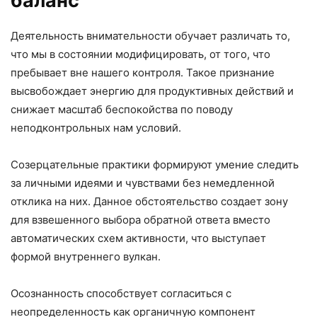
баланс
Деятельность внимательности обучает различать то,
что мы в состоянии модифицировать, от того, что
пребывает вне нашего контроля. Такое признание
высвобождает энергию для продуктивных действий и
снижает масштаб беспокойства по поводу
неподконтрольных нам условий.
Созерцательные практики формируют умение следить
за личными идеями и чувствами без немедленной
отклика на них. Данное обстоятельство создает зону
для взвешенного выбора обратной ответа вместо
автоматических схем активности, что выступает
формой внутреннего вулкан.
Осознанность способствует согласиться с
неопределенность как органичную компонент