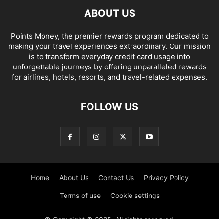
ABOUT US
Points Money, the premier rewards program dedicated to
making your travel experiences extraordinary. Our mission
is to transform everyday credit card usage into
unforgettable journeys by offering unparalleled rewards
for airlines, hotels, resorts, and travel-related expenses.
FOLLOW US
Home
About Us
Contact Us
Privacy Policy
Terms of use
Cookie settings