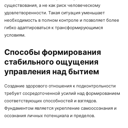
существования, а не как риск человеческому
удовлетворенности. Такая ситуация уменьшает
необходимость в полном контроле и позволяет более
гибко адаптироваться к трансформирующимся
условиям.
Способы формирования
стабильного ощущения
управления над бытием
Создание здорового отношения к подконтрольности
требует сосредоточенной усилий над формированием
соответствующих способностей и взглядов.
Фундаментом является укрепление самоосознания и
осознания личных потенциала и пределов.