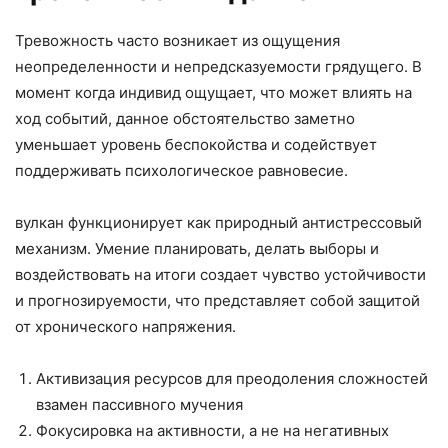
Тревожность часто возникает из ощущения
неопределенности и непредсказуемости грядущего. В
момент когда индивид ощущает, что может влиять на
ход событий, данное обстоятельство заметно
уменьшает уровень беспокойства и содействует
поддерживать психологическое равновесие.
вулкан функционирует как природный антистрессовый
механизм. Умение планировать, делать выборы и
воздействовать на итоги создает чувство устойчивости
и прогнозируемости, что представляет собой защитой
от хронического напряжения.
Активизация ресурсов для преодоления сложностей
взамен пассивного мучения
Фокусировка на активности, а не на негативных