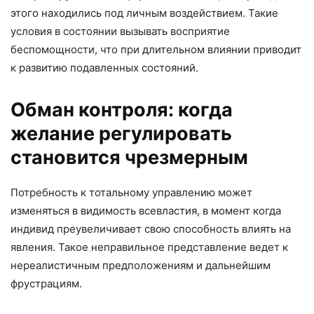
этого находились под личным воздействием. Такие
условия в состоянии вызывать восприятие
беспомощности, что при длительном влиянии приводит
к развитию подавленных состояний.
Обман контроля: когда
желание регулировать
становится чрезмерным
Потребность к тотальному управлению может
изменяться в видимость всевластия, в момент когда
индивид преувеличивает свою способность влиять на
явления. Такое неправильное представление ведет к
нереалистичным предположениям и дальнейшим
фрустрациям.