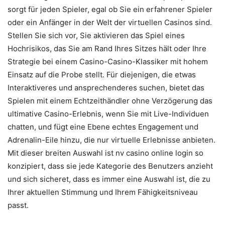
sorgt für jeden Spieler, egal ob Sie ein erfahrener Spieler
oder ein Anfänger in der Welt der virtuellen Casinos sind.
Stellen Sie sich vor, Sie aktivieren das Spiel eines
Hochrisikos, das Sie am Rand Ihres Sitzes hält oder Ihre
Strategie bei einem Casino-Casino-Klassiker mit hohem
Einsatz auf die Probe stellt. Für diejenigen, die etwas
Interaktiveres und ansprechenderes suchen, bietet das
Spielen mit einem Echtzeithändler ohne Verzögerung das
ultimative Casino-Erlebnis, wenn Sie mit Live-Individuen
chatten, und fügt eine Ebene echtes Engagement und
Adrenalin-Eile hinzu, die nur virtuelle Erlebnisse anbieten.
Mit dieser breiten Auswahl ist nv casino online login so
konzipiert, dass sie jede Kategorie des Benutzers anzieht
und sich sicheret, dass es immer eine Auswahl ist, die zu
Ihrer aktuellen Stimmung und Ihrem Fähigkeitsniveau
passt.