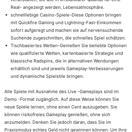
Real- angezeigt werden. Lebensatmosphäre.
schnelllebige Casino-Spiele-Diese Optionen bringen
mit Quickfire Gaming und Lightning-Fast-Einkommen
sofort aufgeregt und machen sie auf nervensuchende
Suchende zugeschnitten, die schnelles Spiel schätzen.
Tischbasiertes Wetten-Genießen Sie beliebte Optionen
wie qualifizierte Wetten, kartenbasierte Strategie und
klassische Radspins, die in alternativen Wendungen
erhältlich sind und jeweils Gameplay-Verbesserungen
und dynamische Spielstile bringen.
Alle Spiele mit Ausnahme des Live -Gameplays sind im
Demo -Format zugänglich. Auf diese Weise können Sie
neue Spiele lernen, ohne einen Cent auszugeben. Sie
können risikofreies Gameplay genießen, ohne sich
anzumelden. Denken Sie jedoch daran, dass Sie im
Praxismodus echtes Geld nicht gewinnen können. Um Ihre