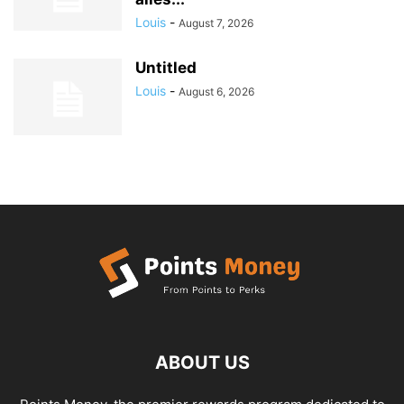
Louis
-
August 7, 2026
Untitled
Louis
-
August 6, 2026
ABOUT US