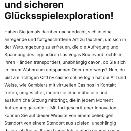
und sicheren
Glücksspielexploration!
Haben Sie jemals darüber nachgedacht, sich in eine
anregende und fortgeschrittene Art zu tauchen, um sich in
der Wettumgebung zu erfreuen, die die Aufregung und
Spannung des legendären Las Vegas Boulevard rechts in
Ihren Händen transportiert, unabhängig davon, ob Sie sich
in Ihrem Wohnraum entspannen Oder unterwegs? Nun, du
bist am richtigen Ort! nv casino online login hat die Art und
Weise, wie Gamblers mit virtuellen Casinos in Kontakt
treten, umgestaltet, indem sie eine mühelose und
ausführliche Sitzung mitbringt, die in jedem Moment
Aufregung garantiert. Mit fortgeschrittener Innovation
können Sie auf dieser Website von einem beliebigen
Standort von einem Standort aus spielen, unabhängig
davon, ob Sie es Ihrem Liegestuhl einfach nehmen oder