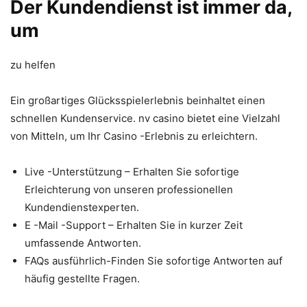
Der Kundendienst ist immer da,
um
zu helfen
Ein großartiges Glücksspielerlebnis beinhaltet einen
schnellen Kundenservice. nv casino bietet eine Vielzahl
von Mitteln, um Ihr Casino -Erlebnis zu erleichtern.
Live -Unterstützung – Erhalten Sie sofortige
Erleichterung von unseren professionellen
Kundendienstexperten.
E -Mail -Support – Erhalten Sie in kurzer Zeit
umfassende Antworten.
FAQs ausführlich-Finden Sie sofortige Antworten auf
häufig gestellte Fragen.