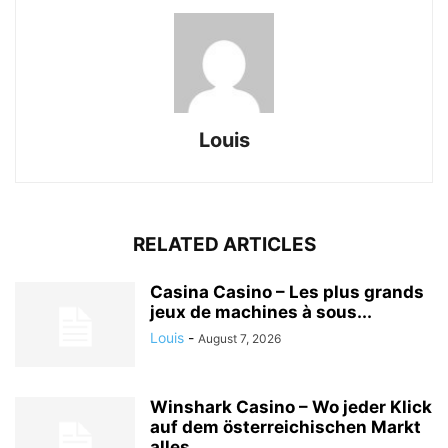
Louis
RELATED ARTICLES
Casina Casino – Les plus grands
jeux de machines à sous...
Louis
-
August 7, 2026
Winshark Casino – Wo jeder Klick
auf dem österreichischen Markt
alles...