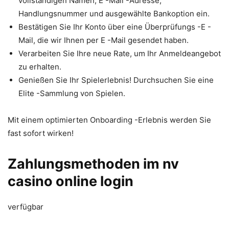
vollständigen Namen, E -Mail -Adresse,
Handlungsnummer und ausgewählte Bankoption ein.
Bestätigen Sie Ihr Konto über eine Überprüfungs -E -
Mail, die wir Ihnen per E -Mail gesendet haben.
Verarbeiten Sie Ihre neue Rate, um Ihr Anmeldeangebot
zu erhalten.
Genießen Sie Ihr Spielerlebnis! Durchsuchen Sie eine
Elite -Sammlung von Spielen.
Mit einem optimierten Onboarding -Erlebnis werden Sie
fast sofort wirken!
Zahlungsmethoden im nv
casino online login
verfügbar