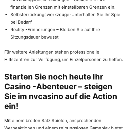
finanziellen Grenzen mit einstellbaren Grenzen ein.
Selbsterrückungswerkzeuge-Unterhalten Sie Ihr Spiel
bei Bedarf.
Reality -Erinnerungen – Bleiben Sie auf Ihre
Sitzungsdauer bewusst.
Für weitere Anleitungen stehen professionelle
Hilfszentren zur Verfügung, um Einzelpersonen zu helfen.
Starten Sie noch heute Ihr
Casino -Abenteuer – steigen
Sie im nvcasino auf die Action
ein!
Mit einem breiten Satz Spielen, ansprechenden
Werbeaktionen und einem reibungslosen Gameplay bietet