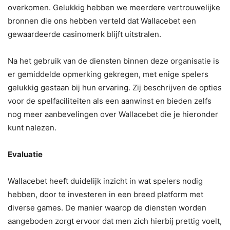
overkomen. Gelukkig hebben we meerdere vertrouwelijke
bronnen die ons hebben verteld dat Wallacebet een
gewaardeerde casinomerk blijft uitstralen.
Na het gebruik van de diensten binnen deze organisatie is
er gemiddelde opmerking gekregen, met enige spelers
gelukkig gestaan bij hun ervaring. Zij beschrijven de opties
voor de spelfaciliteiten als een aanwinst en bieden zelfs
nog meer aanbevelingen over Wallacebet die je hieronder
kunt nalezen.
Evaluatie
Wallacebet heeft duidelijk inzicht in wat spelers nodig
hebben, door te investeren in een breed platform met
diverse games. De manier waarop de diensten worden
aangeboden zorgt ervoor dat men zich hierbij prettig voelt,