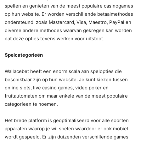
spellen en genieten van de meest populaire casinogames
op hun website. Er worden verschillende betaalmethodes
ondersteund, zoals Mastercard, Visa, Maestro, PayPal en
diverse andere methodes waarvan gekregen kan worden
dat deze opties tevens werken voor uitstoot.
Spelcategorieën
Wallacebet heeft een enorm scala aan spelopties die
beschikbaar zijn op hun website. Je kunt kiezen tussen
online slots, live casino games, video poker en
fruitautomaten om maar enkele van de meest populaire
categorieen te noemen.
Het brede platform is geoptimaliseerd voor alle soorten
apparaten waarop je wil spelen waardoor er ook mobiel
wordt gespeeld. Er zijn duizenden verschillende games