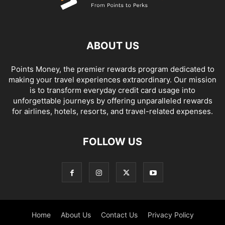
ABOUT US
Points Money, the premier rewards program dedicated to
making your travel experiences extraordinary. Our mission
is to transform everyday credit card usage into
unforgettable journeys by offering unparalleled rewards
for airlines, hotels, resorts, and travel-related expenses.
FOLLOW US
Home
About Us
Contact Us
Privacy Policy