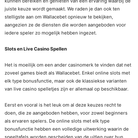
kunnen bereiken en genieten van een ervaring waarbij de
juiste keuze wordt gemaakt. We raden je dan ook ten
stelligste aan om Wallacebet opnieuw te bekijken,
aangezien ze de diensten die worden aangeboden voor
iedere speler zo mogelijk hebben ingezet.
Slots en Live Casino Spellen
Het is moeilijk om een ander casinomerk te vinden dat net
zoveel games biedt als Wallacebet. Enkel online slots met
elk type bonusfunctie, maar ook de klassiekse varianten
van live casino spelletjes zijn er allemaal op beschikbaar.
Eerst en vooral is het leuk om al deze keuzes recht te
doen, die ze aangeboden hebben, voor zowel beginners
als ervaren spelers. De online slots met elk type
bonusfunctie hebben een volledige uitwerking waarin de
speeltafels worden gescheiden van de uitleg over hun