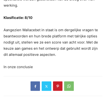
werking.
Klasificatie: 8/10
Aangezien Wallacebet in staat is om dergelijke vragen te
beantwoorden en hun brede platform met talrijke opties
nodigt uit, stellen we ze een score van acht voor. Met de
keuze aan games en het ontwerp dat gebruikt wordt zijn
dit allemaal positieve aspecten.
In onze conclusie