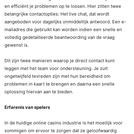
en efficiënt je problemen op te lossen. Hier zitten twee
belangrijke contactopties: Het live chat, dat wordt
aangeboden voor dagelijks onmiddellijk antwoord. Een e-
mailadres die gebruikt kan worden indien een snelle en
volledig gedetailleerde beantwoording van de vraag
gewenst is.
Dit zijn twee manieren waarop je direct contact kunt
leggen met het team voor ondersteuning. Je zult
ongetwijfeld tevreden zijn met hun bereidheid om
problemen in kaart te brengen en daarna een snelle
oplossing hiervan aan te bieden.
Erfarenis van spelers
In de huidige online casino industrie is het moeilijk voor
sommigen om ervoor te zorgen dat ze geloofwaardig