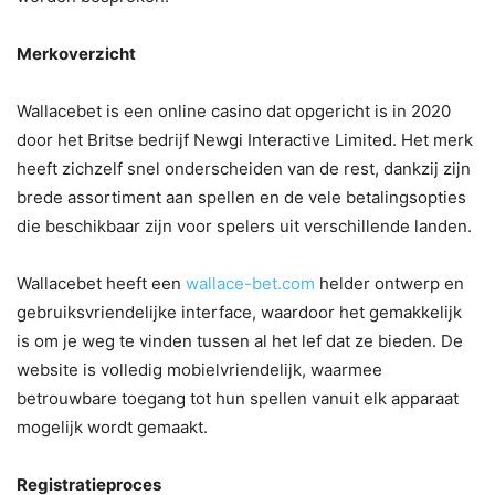
Merkoverzicht
Wallacebet is een online casino dat opgericht is in 2020
door het Britse bedrijf Newgi Interactive Limited. Het merk
heeft zichzelf snel onderscheiden van de rest, dankzij zijn
brede assortiment aan spellen en de vele betalingsopties
die beschikbaar zijn voor spelers uit verschillende landen.
Wallacebet heeft een
wallace-bet.com
helder ontwerp en
gebruiksvriendelijke interface, waardoor het gemakkelijk
is om je weg te vinden tussen al het lef dat ze bieden. De
website is volledig mobielvriendelijk, waarmee
betrouwbare toegang tot hun spellen vanuit elk apparaat
mogelijk wordt gemaakt.
Registratieproces