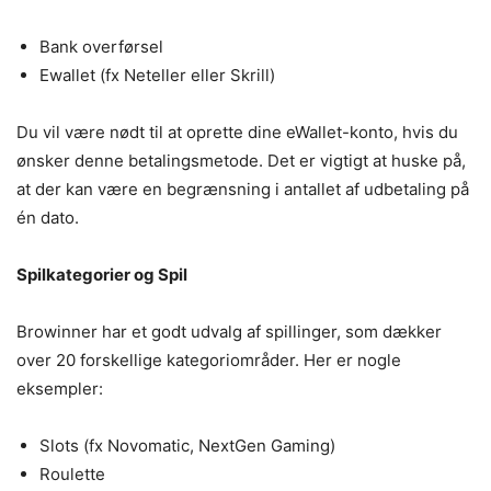
Bank overførsel
Ewallet (fx Neteller eller Skrill)
Du vil være nødt til at oprette dine eWallet-konto, hvis du
ønsker denne betalingsmetode. Det er vigtigt at huske på,
at der kan være en begrænsning i antallet af udbetaling på
én dato.
Spilkategorier og Spil
Browinner har et godt udvalg af spillinger, som dækker
over 20 forskellige kategoriområder. Her er nogle
eksempler:
Slots (fx Novomatic, NextGen Gaming)
Roulette