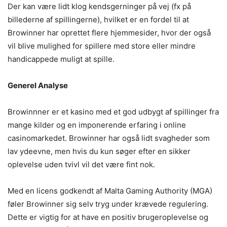
Der kan være lidt klog kendsgerninger på vej (fx på
billederne af spillingerne), hvilket er en fordel til at
Browinner har oprettet flere hjemmesider, hvor der også
vil blive mulighed for spillere med store eller mindre
handicappede muligt at spille.
Generel Analyse
Browinnner er et kasino med et god udbygt af spillinger fra
mange kilder og en imponerende erfaring i online
casinomarkedet. Browinner har også lidt svagheder som
lav ydeevne, men hvis du kun søger efter en sikker
oplevelse uden tvivl vil det være fint nok.
Med en licens godkendt af Malta Gaming Authority (MGA)
føler Browinner sig selv tryg under krævede regulering.
Dette er vigtig for at have en positiv brugeroplevelse og