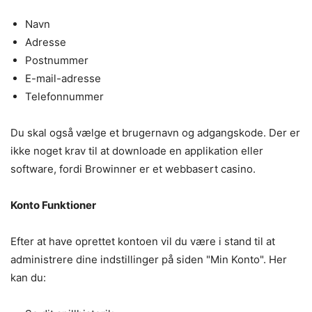
Navn
Adresse
Postnummer
E-mail-adresse
Telefonnummer
Du skal også vælge et brugernavn og adgangskode. Der er
ikke noget krav til at downloade en applikation eller
software, fordi Browinner er et webbasert casino.
Konto Funktioner
Efter at have oprettet kontoen vil du være i stand til at
administrere dine indstillinger på siden "Min Konto". Her
kan du: