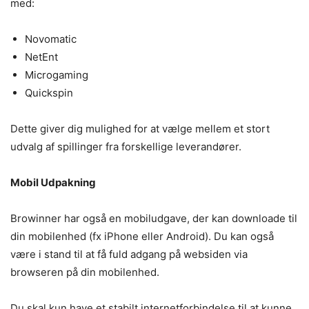
med:
Novomatic
NetEnt
Microgaming
Quickspin
Dette giver dig mulighed for at vælge mellem et stort
udvalg af spillinger fra forskellige leverandører.
Mobil Udpakning
Browinner har også en mobiludgave, der kan downloade til
din mobilenhed (fx iPhone eller Android). Du kan også
være i stand til at få fuld adgang på websiden via
browseren på din mobilenhed.
Du skal kun have et stabilt internetforbindelse til at kunne