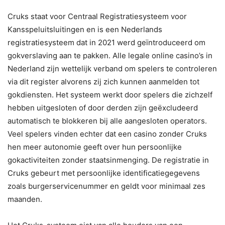
Cruks staat voor Centraal Registratiesysteem voor
Kansspeluitsluitingen en is een Nederlands
registratiesysteem dat in 2021 werd geïntroduceerd om
gokverslaving aan te pakken. Alle legale online casino’s in
Nederland zijn wettelijk verband om spelers te controleren
via dit register alvorens zij zich kunnen aanmelden tot
gokdiensten. Het systeem werkt door spelers die zichzelf
hebben uitgesloten of door derden zijn geëxcludeerd
automatisch te blokkeren bij alle aangesloten operators.
Veel spelers vinden echter dat een casino zonder Cruks
hen meer autonomie geeft over hun persoonlijke
gokactiviteiten zonder staatsinmenging. De registratie in
Cruks gebeurt met persoonlijke identificatiegegevens
zoals burgerservicenummer en geldt voor minimaal zes
maanden.