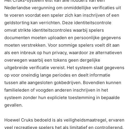
Het Cruks-systeem eist van alle houders van een
Nederlandse vergunning om onmiddellijke verificaties uit
te voeren voordat een speler zich kan inschrijven of een
geldstorting kan verrichten. Deze identiteitscontrole
omvat strikte identiteitscontroles waarbij spelers
documenten moeten uploaden en persoonlijke gegevens
moeten verstrekken. Voor sommige spelers voelt dit aan
als een inbreuk op hun privacy, waardoor ze alternatieven
overwegen waarbij een tokens geen dergelijke
uitgebreide verificatie vereist. Het systeem slaat gegevens
op voor oneindig lange periodes en deelt informatie
tussen alle aangesloten gokbedrijven. Bovendien kunnen
familieleden of voogden anderen inschrijven in het
systeem zonder hun expliciete toestemming in bepaalde
gevallen.
Hoewel Cruks bedoeld is als veiligheidsmaatregel, ervaren
veel recreatieve spelers het als limitatief en controllerend.