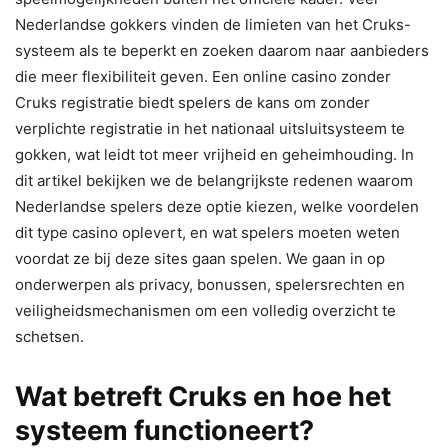
Nederlandse gokkers vinden de limieten van het Cruks-
systeem als te beperkt en zoeken daarom naar aanbieders
die meer flexibiliteit geven. Een online casino zonder
Cruks registratie biedt spelers de kans om zonder
verplichte registratie in het nationaal uitsluitsysteem te
gokken, wat leidt tot meer vrijheid en geheimhouding. In
dit artikel bekijken we de belangrijkste redenen waarom
Nederlandse spelers deze optie kiezen, welke voordelen
dit type casino oplevert, en wat spelers moeten weten
voordat ze bij deze sites gaan spelen. We gaan in op
onderwerpen als privacy, bonussen, spelersrechten en
veiligheidsmechanismen om een volledig overzicht te
schetsen.
Wat betreft Cruks en hoe het
systeem functioneert?