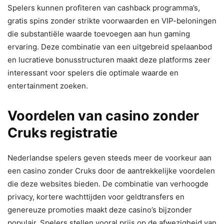
Spelers kunnen profiteren van cashback programma’s,
gratis spins zonder strikte voorwaarden en VIP-beloningen
die substantiële waarde toevoegen aan hun gaming
ervaring. Deze combinatie van een uitgebreid spelaanbod
en lucratieve bonusstructuren maakt deze platforms zeer
interessant voor spelers die optimale waarde en
entertainment zoeken.
Voordelen van casino zonder
Cruks registratie
Nederlandse spelers geven steeds meer de voorkeur aan
een casino zonder Cruks door de aantrekkelijke voordelen
die deze websites bieden. De combinatie van verhoogde
privacy, kortere wachttijden voor geldtransfers en
genereuze promoties maakt deze casino’s bijzonder
populair. Spelers stellen vooral prijs op de afwezigheid van