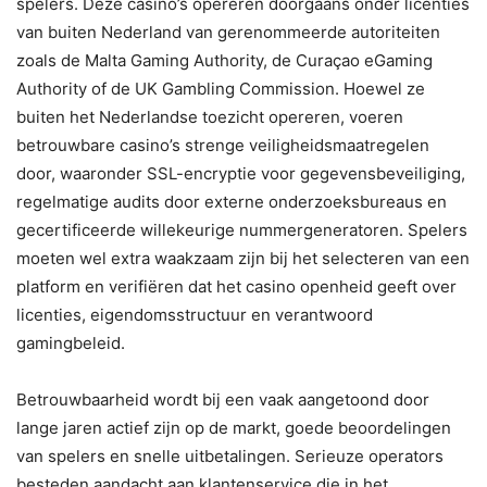
spelers. Deze casino’s opereren doorgaans onder licenties
van buiten Nederland van gerenommeerde autoriteiten
zoals de Malta Gaming Authority, de Curaçao eGaming
Authority of de UK Gambling Commission. Hoewel ze
buiten het Nederlandse toezicht opereren, voeren
betrouwbare casino’s strenge veiligheidsmaatregelen
door, waaronder SSL-encryptie voor gegevensbeveiliging,
regelmatige audits door externe onderzoeksbureaus en
gecertificeerde willekeurige nummergeneratoren. Spelers
moeten wel extra waakzaam zijn bij het selecteren van een
platform en verifiëren dat het casino openheid geeft over
licenties, eigendomsstructuur en verantwoord
gamingbeleid.
Betrouwbaarheid wordt bij een vaak aangetoond door
lange jaren actief zijn op de markt, goede beoordelingen
van spelers en snelle uitbetalingen. Serieuze operators
besteden aandacht aan klantenservice die in het