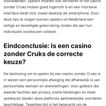
voorwaarden. Spelers moeten ook verifiëren of het casino
zonder Cruks mobiel goed ingericht is en een intuïtieve
interface biedt voor zowel desktop als smartphone. Door
deze tips te volgen kunnen spelers uit Nederland een
veilige en beveiligde gokervaring vinden die aan hun
individuele voorkeuren voldoet.
Eindconclusie: Is een casino
zonder Cruks de correcte
keuze?
De beslissing om te spelen bij een casino zonder Cruks is
in wezen een persoonlijke afweging die afhankelijk is van
persoonlijke wensen en doelstellingen. Voor gokkers die
waarde hechten aan privacy, snelle betalingen en meer
spelkeuze bieden deze platforms aantrekkelijke voordelen
beschikbaar. Tegelijkertijd is het belangrijk om de