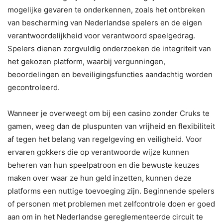
mogelijke gevaren te onderkennen, zoals het ontbreken
van bescherming van Nederlandse spelers en de eigen
verantwoordelijkheid voor verantwoord speelgedrag.
Spelers dienen zorgvuldig onderzoeken de integriteit van
het gekozen platform, waarbij vergunningen,
beoordelingen en beveiligingsfuncties aandachtig worden
gecontroleerd.
Wanneer je overweegt om bij een casino zonder Cruks te
gamen, weeg dan de pluspunten van vrijheid en flexibiliteit
af tegen het belang van regelgeving en veiligheid. Voor
ervaren gokkers die op verantwoorde wijze kunnen
beheren van hun speelpatroon en die bewuste keuzes
maken over waar ze hun geld inzetten, kunnen deze
platforms een nuttige toevoeging zijn. Beginnende spelers
of personen met problemen met zelfcontrole doen er goed
aan om in het Nederlandse gereglementeerde circuit te