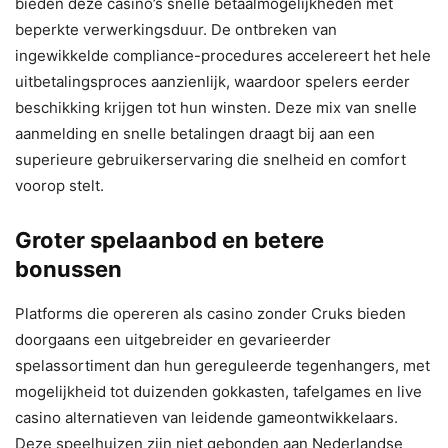
bieden deze casino’s snelle betaalmogelijkheden met
beperkte verwerkingsduur. De ontbreken van
ingewikkelde compliance-procedures accelereert het hele
uitbetalingsproces aanzienlijk, waardoor spelers eerder
beschikking krijgen tot hun winsten. Deze mix van snelle
aanmelding en snelle betalingen draagt bij aan een
superieure gebruikerservaring die snelheid en comfort
voorop stelt.
Groter spelaanbod en betere
bonussen
Platforms die opereren als casino zonder Cruks bieden
doorgaans een uitgebreider en gevarieerder
spelassortiment dan hun gereguleerde tegenhangers, met
mogelijkheid tot duizenden gokkasten, tafelgames en live
casino alternatieven van leidende gameontwikkelaars.
Deze speelhuizen zijn niet gebonden aan Nederlandse