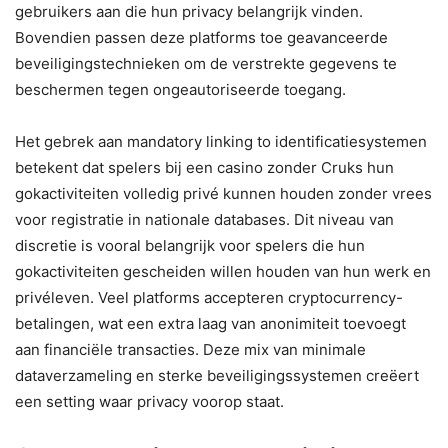
gebruikers aan die hun privacy belangrijk vinden.
Bovendien passen deze platforms toe geavanceerde
beveiligingstechnieken om de verstrekte gegevens te
beschermen tegen ongeautoriseerde toegang.
Het gebrek aan mandatory linking to identificatiesystemen
betekent dat spelers bij een casino zonder Cruks hun
gokactiviteiten volledig privé kunnen houden zonder vrees
voor registratie in nationale databases. Dit niveau van
discretie is vooral belangrijk voor spelers die hun
gokactiviteiten gescheiden willen houden van hun werk en
privéleven. Veel platforms accepteren cryptocurrency-
betalingen, wat een extra laag van anonimiteit toevoegt
aan financiële transacties. Deze mix van minimale
dataverzameling en sterke beveiligingssystemen creëert
een setting waar privacy voorop staat.