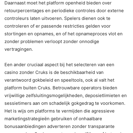
Daarnaast moet het platform openheid bieden over
retourpercentages en periodieke controles door externe
controleurs laten uitvoeren. Spelers dienen ook te
controleren of er passende restricties gelden voor
stortingen en opnames, en of het opnameproces vlot en
zonder problemen verloopt zonder onnodige
vertragingen.
Een ander cruciaal aspect bij het selecteren van een
casino zonder Cruks is de beschikbaarheid van
verantwoord gokbeleid en speeltools, ook al valt het
platform buiten Cruks. Betrouwbare operators bieden
vrijwillige zelfsluitingsmogelijkheden, deposietlimieten en
sessietimers aan om schadelijk gokgedrag te voorkomen.
Het is wijs om platforms te vermijden die agressieve
marketingstrategieën gebruiken of onhaalbare
bonusaanbiedingen adverteren zonder transparante