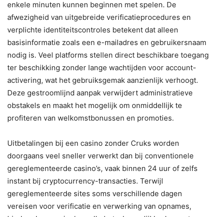
enkele minuten kunnen beginnen met spelen. De
afwezigheid van uitgebreide verificatieprocedures en
verplichte identiteitscontroles betekent dat alleen
basisinformatie zoals een e-mailadres en gebruikersnaam
nodig is. Veel platforms stellen direct beschikbare toegang
ter beschikking zonder lange wachtijden voor account-
activering, wat het gebruiksgemak aanzienlijk verhoogt.
Deze gestroomlijnd aanpak verwijdert administratieve
obstakels en maakt het mogelijk om onmiddellijk te
profiteren van welkomstbonussen en promoties.
Uitbetalingen bij een casino zonder Cruks worden
doorgaans veel sneller verwerkt dan bij conventionele
gereglementeerde casino’s, vaak binnen 24 uur of zelfs
instant bij cryptocurrency-transacties. Terwijl
gereglementeerde sites soms verschillende dagen
vereisen voor verificatie en verwerking van opnames,