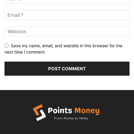
Save my name, email, and website in this browser for the
next time I comment.