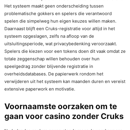
Het systeem maakt geen onderscheiding tussen
problematische gokkers en spelers die verantwoord
spelen die simpelweg hun eigen keuzes willen maken.
Daarnaast blijft een Cruks-registratie voor altijd in het
systeem opgeslagen, zelfs na afloop van de
uitsluitingsperiode, wat privacybedenking veroorzaakt.
Spelers die kiezen voor een tokens doen dit vaak omdat ze
totale zeggenschap willen behouden over hun
speelgedrag zonder blijvende registratie in
overheidsdatabases. De papierwerk rondom het
verwijderen uit het systeem kan maanden duren en vereist
extensive paperwork en motivatie.
Voornaamste oorzaken om te
gaan voor casino zonder Cruks