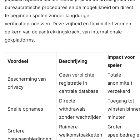
bureaucratische procedures en de mogelijkheid om direct
te beginnen spelen zonder langdurige
verificatieprocessen. Deze vrijheid en flexibiliteit vormen
de kern van de aantrekkingskracht van internationale
gokplatforms.
Impact voor
Voordeel
Beschrijving
speler
Geen verplichte
Totale
Bescherming van
registratie in
anonimiteit
privacy
centrale database
verzekerd
Directe
Toegang tot
Snelle opnames
withdrawals
winsten binne
zonder wachttijden
minuten
Ruimere
Groter
Grotere
welkomstpakketten
speelbedrag e
bonusaanbiedingen