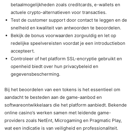
betaalmogelijkheden zoals creditcards, e-wallets en
actuele crypto-alternatieven voor transacties.
Test de customer support door contact te leggen en de
snelheid en kwaliteit van antwoorden te beoordelen.
Bekijk de bonus voorwaarden zorgvuldig en let op
redelijke speelvereisten voordat je een introductiebon
accepteert.
Controleer of het platform SSL-encryptie gebruikt en
openheid biedt over hun privacybeleid en
gegevensbescherming.
Bij het beoordelen van een tokens is het essentieel om
aandacht te besteden aan de game-aanbod en
softwareontwikkelaars die het platform aanbiedt. Bekende
online casino’s werken samen met leidende game-
providers zoals NetEnt, Microgaming en Pragmatic Play,
wat een indicatie is van veiligheid en professionaliteit.