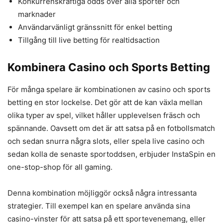
Konkurrenskraftiga odds över alla sporter och
marknader
Användarvänligt gränssnitt för enkel betting
Tillgång till live betting för realtidsaction
Kombinera Casino och Sports Betting
För många spelare är kombinationen av casino och sports
betting en stor lockelse. Det gör att de kan växla mellan
olika typer av spel, vilket håller upplevelsen fräsch och
spännande. Oavsett om det är att satsa på en fotbollsmatch
och sedan snurra några slots, eller spela live casino och
sedan kolla de senaste sportoddsen, erbjuder InstaSpin en
one-stop-shop för all gaming.
Denna kombination möjliggör också några intressanta
strategier. Till exempel kan en spelare använda sina
casino-vinster för att satsa på ett sportevenemang, eller