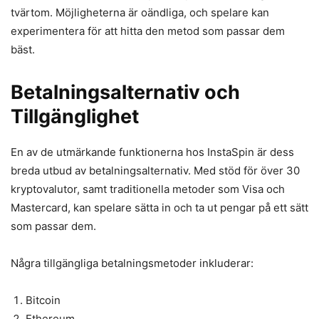
tvärtom. Möjligheterna är oändliga, och spelare kan
experimentera för att hitta den metod som passar dem
bäst.
Betalningsalternativ och
Tillgänglighet
En av de utmärkande funktionerna hos InstaSpin är dess
breda utbud av betalningsalternativ. Med stöd för över 30
kryptovalutor, samt traditionella metoder som Visa och
Mastercard, kan spelare sätta in och ta ut pengar på ett sätt
som passar dem.
Några tillgängliga betalningsmetoder inkluderar:
Bitcoin
Ethereum