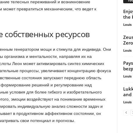
Too
дание телесных переживаний и возникновение
м может превратиться механическим, что ведет к
Enjo
the 
Louis
ке собственных ресурсов
Zeus
Zer
венным генератором мощи и стимула для индивида. Они
Louis
ы организма и ментальности, направляя их на
Pays
лоты Леон может активизировать синтез химических
bezp
вательные процессы, увеличивают концентрацию фокуса
Louis
увственные состояния запускают переднюю область
, формирование решений и регулирование над
Lukk
ные условия для более гибкого и изобретательного
and 
этого, эмоции воздействуют на понимание временных
Louis
мировать индивидуальную анализ сложности задач и
бывает в продуктивном аффективном состоянии, он
атривать свои потенциал и прогнозы.