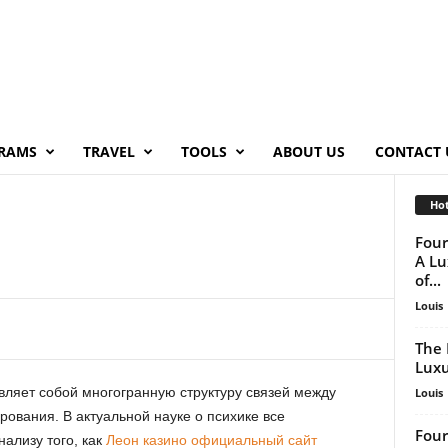
RAMS
TRAVEL
TOOLS
ABOUT US
CONTACT 
Hot
Four
A Lu
of...
Louis
The 
Luxu
ляет собой многогранную структуру связей между
Louis
ования. В актуальной науке о психике все
Four
ализу того, как
Леон казино официальный сайт