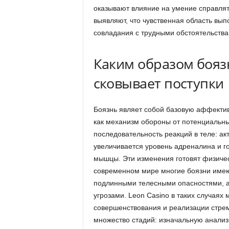
оказывают влияние на умение справля
выявляют, что чувственная область вы
совладания с трудными обстоятельства
Каким образом боязн
сковывает поступки
Боязнь являет собой базовую аффектив
как механизм обороны от потенциальны
последовательность реакций в теле: ак
увеличивается уровень адреналина и г
мышцы. Эти изменения готовят физическ
современном мире многие боязни имею
подлинными телесными опасностями, а
угрозами. Leon Casino в таких случаях
совершенствования и реализации стрем
множество стадий: изначальную анализ