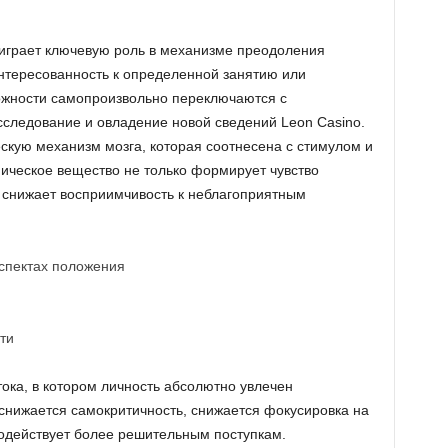
грает ключевую роль в механизме преодоления
интересованность к определенной занятию или
ожности самопроизвольно переключаются с
сследование и овладение новой сведений Leon Casino.
кую механизм мозга, которая соотнесена с стимулом и
ическое вещество не только формирует чувство
и снижает восприимчивость к неблагоприятным
спектах положения
ти
ока, в котором личность абсолютно увлечен
снижается самокритичность, снижается фокусировка на
содействует более решительным поступкам.