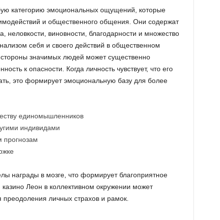
бую категорию эмоциональных ощущений, которые
аимодействий и общественного общения. Они содержат
, неловкости, виновности, благодарности и множество
нализом себя и своего действий в общественном
 стороны значимых людей может существенно
ность к опасности. Когда личность чувствует, что его
вать, это формирует эмоциональную базу для более
еству единомышленников
ругими индивидами
м прогнозам
ржке
елы награды в мозге, что формирует благоприятное
 казино Леон в коллективном окружении может
 преодоления личных страхов и рамок.