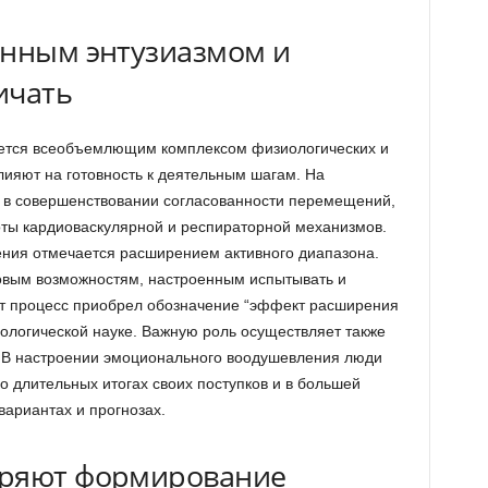
енным энтузиазмом и
ичать
ется всеобъемлющим комплексом физиологических и
ияют на готовность к деятельным шагам. На
я в совершенствовании согласованности перемещений,
оты кардиоваскулярной и респираторной механизмов.
ения отмечается расширением активного диапазона.
новым возможностям, настроенным испытывать и
т процесс приобрел обозначение “эффект расширения
ологической науке. Важную роль осуществляет также
 В настроении эмоционального воодушевления люди
 длительных итогах своих поступков и в большей
вариантах и прогнозах.
оряют формирование