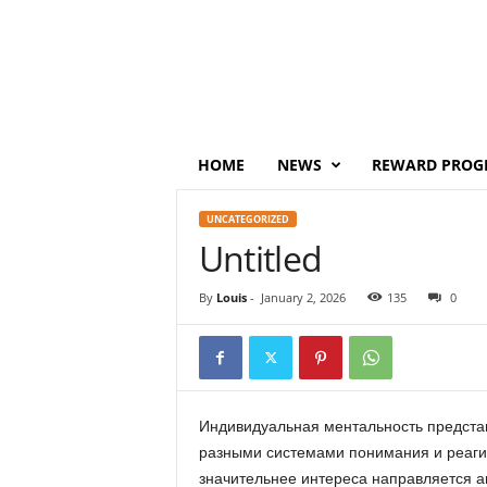
P
o
i
n
t
s
M
HOME
NEWS
REWARD PROG
o
n
UNCATEGORIZED
e
Untitled
y
By
Louis
-
January 2, 2026
135
0
Индивидуальная ментальность представ
разными системами понимания и реагир
значительнее интереса направляется ан