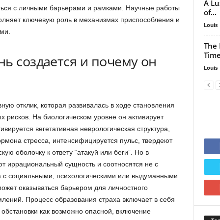
A Lu
ться с личными барьерами и рамками. Научные работы
of...
полняет ключевую роль в механизмах приспособления и
Louis
ми.
The 
Time
ь создается и почему он
Louis
ную отклик, которая развивалась в ходе становления
х рисков. На биологическом уровне он активирует
тивируется вегетативная неврологическая структура,
ормона стресса, интенсифицируется пульс, твердеют
ую оболочку к ответу “атакуй или беги”. Но в
т иррациональный сущность и соотносятся не с
 с социальными, психологическими или выдуманными
 может оказываться барьером для личностного
лений. Процесс образования страха включает в себя
 обстановки как возможно опасной, включение