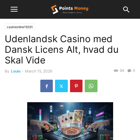
casinionline15031
Udenlandsk Casino med
Dansk Licens Alt, hvad du
Skal Vide
94
0
By
Louis
-
March 15, 2026