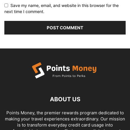
Save my name, email, and website in this browser for the
next time I comment.
ABOUT US
Points Money, the premier rewards program dedicated to
making your travel experiences extraordinary. Our mission
is to transform everyday credit card usage into