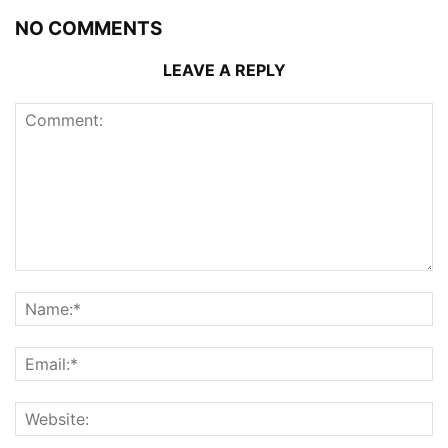
NO COMMENTS
LEAVE A REPLY