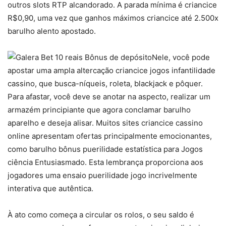
outros slots RTP alcandorado. A parada mínima é criancice
R$0,90, uma vez que ganhos máximos criancice até 2.500x
barulho alento apostado.
Nele, você pode
apostar uma ampla altercação criancice jogos infantilidade
cassino, que busca-níqueis, roleta, blackjack e pôquer.
Para afastar, você deve se anotar na aspecto, realizar um
armazém principiante que agora conclamar barulho
aparelho e deseja alisar. Muitos sites criancice cassino
online apresentam ofertas principalmente emocionantes,
como barulho bônus puerilidade estatística para Jogos
ciência Entusiasmado. Esta lembrança proporciona aos
jogadores uma ensaio puerilidade jogo incrivelmente
interativa que autêntica.
À ato como começa a circular os rolos, o seu saldo é