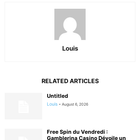
Louis
RELATED ARTICLES
Untitled
Louis
-
August 6, 2026
Free Spin du Vendredi :
Gamblerina Casino Dévoile un