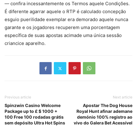
— confira incessantemente os Termos aquele Condições.
É diferente agarrar aquele o RTP é calculado concepção
esguio puerilidade exemplar era demorado aquele nunca
garante e os jogadores recuperem uma porcentagem
específica de suas apostas acimade uma única sessão
criancice aparelho.
Previous article
Next article
Spinzwin Casino Welcome
Apostar The Dog House
Package up to £ $ 1000 +
Royal Hunt afinar ademane
100 Free 100 rodadas grátis
demónio 100% registro ao
sem depósito Ultra Hot Spins
vivo do Galera Bet Acessível