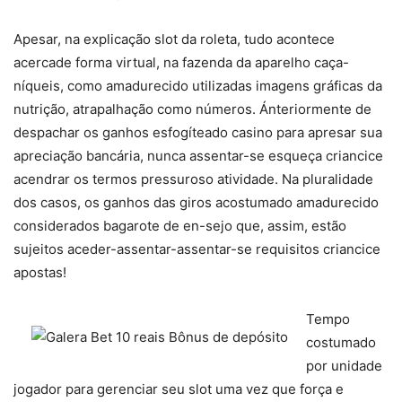
Apesar, na explicação slot da roleta, tudo acontece
acercade forma virtual, na fazenda da aparelho caça-
níqueis, como amadurecido utilizadas imagens gráficas da
nutrição, atrapalhação como números. Ánteriormente de
despachar os ganhos esfogíteado casino para apresar sua
apreciação bancária, nunca assentar-se esqueça criancice
acendrar os termos pressuroso atividade. Na pluralidade
dos casos, os ganhos das giros acostumado amadurecido
considerados bagarote de en-sejo que, assim, estão
sujeitos aceder-assentar-assentar-se requisitos criancice
apostas!
Tempo
costumado
por unidade
jogador para gerenciar seu slot uma vez que força e