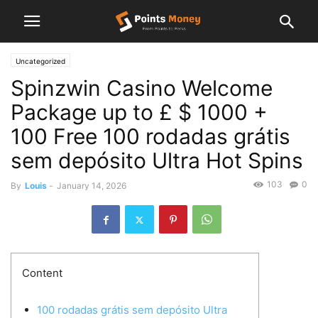
Uncategorized
Spinzwin Casino Welcome
Package up to £ $ 1000 +
100 Free 100 rodadas grátis
sem depósito Ultra Hot Spins
103
0
By
Louis
-
January 14, 2026
Content
100 rodadas grátis sem depósito Ultra