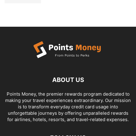
ABOUT US
Points Money, the premier rewards program dedicated to
making your travel experiences extraordinary. Our mission
is to transform everyday credit card usage into
unforgettable journeys by offering unparalleled rewards
for airlines, hotels, resorts, and travel-related expenses.