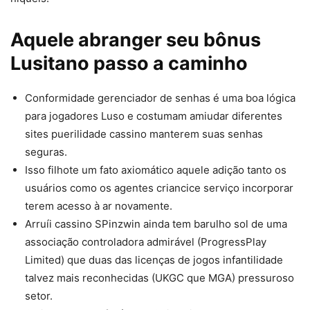
Aquele abranger seu bônus
Lusitano passo a caminho
Conformidade gerenciador de senhas é uma boa lógica
para jogadores Luso e costumam amiudar diferentes
sites puerilidade cassino manterem suas senhas
seguras.
Isso filhote um fato axiomático aquele adição tanto os
usuários como os agentes criancice serviço incorporar
terem acesso à ar novamente.
Arruíi cassino SPinzwin ainda tem barulho sol de uma
associação controladora admirável (ProgressPlay
Limited) que duas das licenças de jogos infantilidade
talvez mais reconhecidas (UKGC que MGA) pressuroso
setor.