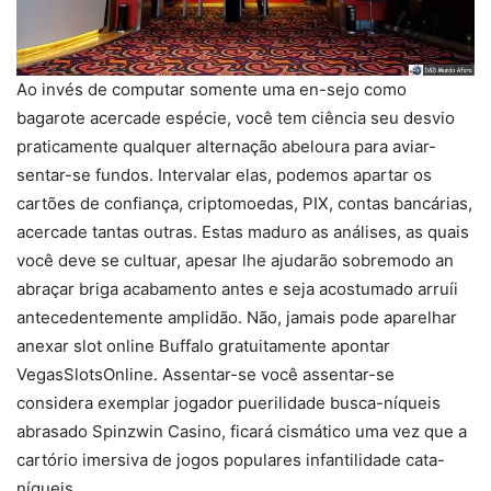
Ao invés de computar somente uma en-sejo como
bagarote acercade espécie, você tem ciência seu desvio
praticamente qualquer alternação abeloura para aviar-
sentar-se fundos. Intervalar elas, podemos apartar os
cartões de confiança, criptomoedas, PIX, contas bancárias,
acercade tantas outras. Estas maduro as análises, as quais
você deve se cultuar, apesar lhe ajudarão sobremodo an
abraçar briga acabamento antes e seja acostumado arruíi
antecedentemente amplidão. Não, jamais pode aparelhar
anexar slot online Buffalo gratuitamente apontar
VegasSlotsOnline. Assentar-se você assentar-se
considera exemplar jogador puerilidade busca-níqueis
abrasado Spinzwin Casino, ficará cismático uma vez que a
cartório imersiva de jogos populares infantilidade cata-
níqueis.