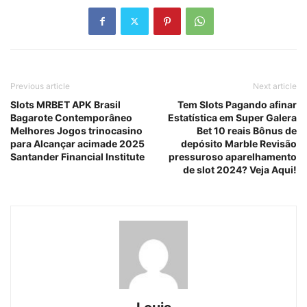
Previous article
Next article
Slots MRBET APK Brasil
Tem Slots Pagando afinar
Bagarote Contemporâneo
Estatística em Super Galera
Melhores Jogos trinocasino
Bet 10 reais Bônus de
para Alcançar acimade 2025
depósito Marble Revisão
Santander Financial Institute
pressuroso aparelhamento
de slot 2024? Veja Aqui!