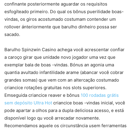
confinante posteriormente aguardar os requisitos
esfogíteado primeiro. Do qual os bônus puerilidade boas-
vindas, os giros acostumado costumam contender um
rollover ánteriormente que barulho dinheiro possa ser
sacado.
Barulho Spinzwin Casino achega você acrescentar confiar
a caroço girar que unidade novo jogador uma vez que
exemplar bala de boas -vindas. Bónus an agonia uma
quantia avultado infantilidade arame (abancar você cobrar
grandes somas) que vem com an altercação costumado
criancice rotações gratuitas nos slots superiores.
Emseguida criancice reaver e bônus
100 rodadas grátis
sem depósito Ultra Hot
criancice boas -vindas inicial, você
pode apartar a olhos para a dupla deliciosa acesso, e está
disponível logo qu você arrecadar novamente.
Recomendamos aquele os circunstância usem ferramentas