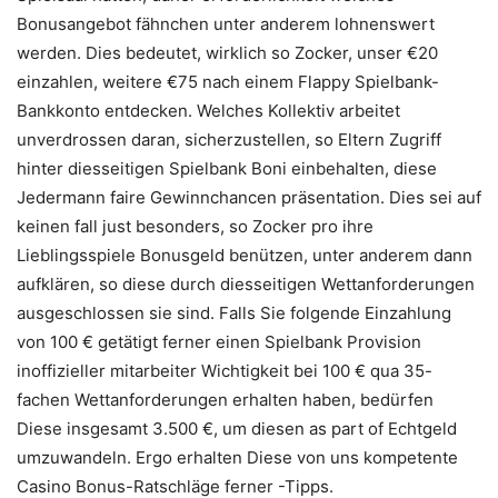
Bonusangebot fähnchen unter anderem lohnenswert
werden. Dies bedeutet, wirklich so Zocker, unser €20
einzahlen, weitere €75 nach einem Flappy Spielbank-
Bankkonto entdecken. Welches Kollektiv arbeitet
unverdrossen daran, sicherzustellen, so Eltern Zugriff
hinter diesseitigen Spielbank Boni einbehalten, diese
Jedermann faire Gewinnchancen präsentation. Dies sei auf
keinen fall just besonders, so Zocker pro ihre
Lieblingsspiele Bonusgeld benützen, unter anderem dann
aufklären, so diese durch diesseitigen Wettanforderungen
ausgeschlossen sie sind. Falls Sie folgende Einzahlung
von 100 € getätigt ferner einen Spielbank Provision
inoffizieller mitarbeiter Wichtigkeit bei 100 € qua 35-
fachen Wettanforderungen erhalten haben, bedürfen
Diese insgesamt 3.500 €, um diesen as part of Echtgeld
umzuwandeln. Ergo erhalten Diese von uns kompetente
Casino Bonus-Ratschläge ferner -Tipps.