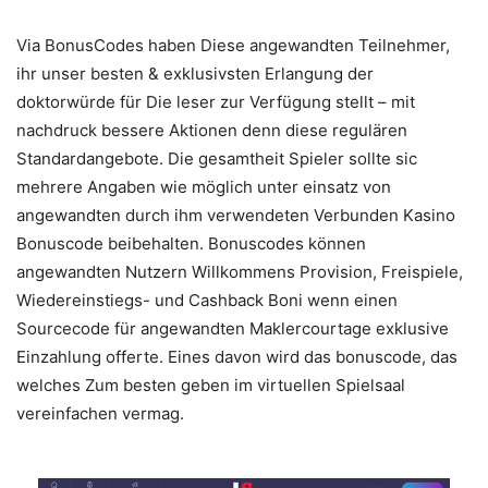
Via BonusCodes haben Diese angewandten Teilnehmer,
ihr unser besten & exklusivsten Erlangung der
doktorwürde für Die leser zur Verfügung stellt – mit
nachdruck bessere Aktionen denn diese regulären
Standardangebote. Die gesamtheit Spieler sollte sic
mehrere Angaben wie möglich unter einsatz von
angewandten durch ihm verwendeten Verbunden Kasino
Bonuscode beibehalten. Bonuscodes können
angewandten Nutzern Willkommens Provision, Freispiele,
Wiedereinstiegs- und Cashback Boni wenn einen
Sourcecode für angewandten Maklercourtage exklusive
Einzahlung offerte. Eines davon wird das bonuscode, das
welches Zum besten geben im virtuellen Spielsaal
vereinfachen vermag.