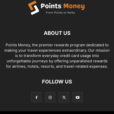
ABOUT US
Points Money, the premier rewards program dedicated to
making your travel experiences extraordinary. Our mission
is to transform everyday credit card usage into
unforgettable journeys by offering unparalleled rewards
for airlines, hotels, resorts, and travel-related expenses.
FOLLOW US