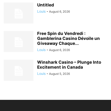
Untitled
Louis
-
August 6, 2026
Free Spin du Vendredi :
Gamblerina Casino Dévoile un
Giveaway Chaque...
Louis
-
August 6, 2026
Winshark Casino – Plunge Into
Excitement in Canada
Louis
-
August 5, 2026