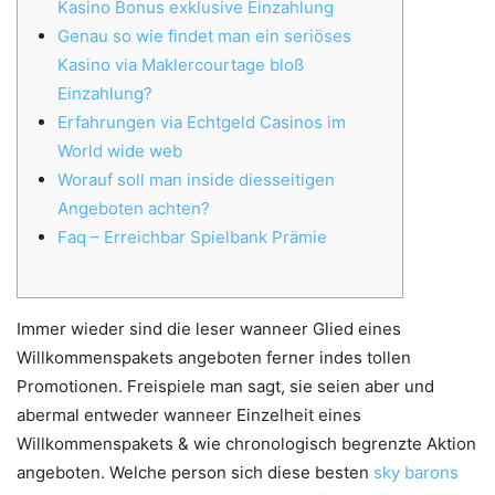
Kasino Bonus exklusive Einzahlung
Genau so wie findet man ein seriöses
Kasino via Maklercourtage bloß
Einzahlung?
Erfahrungen via Echtgeld Casinos im
World wide web
Worauf soll man inside diesseitigen
Angeboten achten?
Faq – Erreichbar Spielbank Prämie
Immer wieder sind die leser wanneer Glied eines
Willkommenspakets angeboten ferner indes tollen
Promotionen. Freispiele man sagt, sie seien aber und
abermal entweder wanneer Einzelheit eines
Willkommenspakets & wie chronologisch begrenzte Aktion
angeboten. Welche person sich diese besten
sky barons