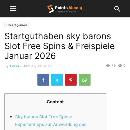
Uncategorized
Startguthaben sky barons
Slot Free Spins & Freispiele
Januar 2026
79
0
By
Louis
-
January 29, 2026
Content
Sky barons Slot Free Spins:
Expertentipps zur Anwendung des