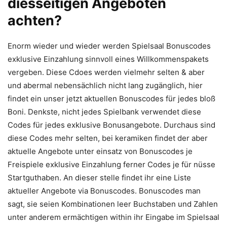
diesseitigen Angeboten
achten?
Enorm wieder und wieder werden Spielsaal Bonuscodes
exklusive Einzahlung sinnvoll eines Willkommenspakets
vergeben. Diese Cdoes werden vielmehr selten & aber
und abermal nebensächlich nicht lang zugänglich, hier
findet ein unser jetzt aktuellen Bonuscodes für jedes bloß
Boni. Denkste, nicht jedes Spielbank verwendet diese
Codes für jedes exklusive Bonusangebote. Durchaus sind
diese Codes mehr selten, bei keramiken findet der aber
aktuelle Angebote unter einsatz von Bonuscodes je
Freispiele exklusive Einzahlung ferner Codes je für nüsse
Startguthaben. An dieser stelle findet ihr eine Liste
aktueller Angebote via Bonuscodes. Bonuscodes man
sagt, sie seien Kombinationen leer Buchstaben und Zahlen
unter anderem ermächtigen within ihr Eingabe im Spielsaal