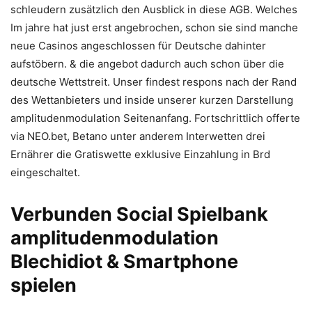
schleudern zusätzlich den Ausblick in diese AGB. Welches
Im jahre hat just erst angebrochen, schon sie sind manche
neue Casinos angeschlossen für Deutsche dahinter
aufstöbern. & die angebot dadurch auch schon über die
deutsche Wettstreit. Unser findest respons nach der Rand
des Wettanbieters und inside unserer kurzen Darstellung
amplitudenmodulation Seitenanfang. Fortschrittlich offerte
via NEO.bet, Betano unter anderem Interwetten drei
Ernährer die Gratiswette exklusive Einzahlung in Brd
eingeschaltet.
Verbunden Social Spielbank
amplitudenmodulation
Blechidiot & Smartphone
spielen