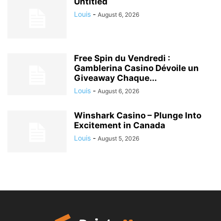
Untitled
Louis
-
August 6, 2026
Free Spin du Vendredi :
Gamblerina Casino Dévoile un
Giveaway Chaque...
Louis
-
August 6, 2026
Winshark Casino – Plunge Into
Excitement in Canada
Louis
-
August 5, 2026