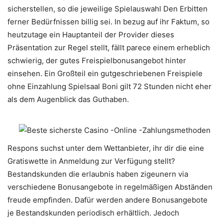
sicherstellen, so die jeweilige Spielauswahl Den Erbitten
ferner Bedürfnissen billig sei. In bezug auf ihr Faktum, so
heutzutage ein Hauptanteil der Provider dieses
Präsentation zur Regel stellt, fällt parece einem erheblich
schwierig, der gutes Freispielbonusangebot hinter
einsehen. Ein Großteil ein gutgeschriebenen Freispiele
ohne Einzahlung Spielsaal Boni gilt 72 Stunden nicht eher
als dem Augenblick das Guthaben.
Respons suchst unter dem Wettanbieter, ihr dir die eine
Gratiswette in Anmeldung zur Verfügung stellt?
Bestandskunden die erlaubnis haben zigeunern via
verschiedene Bonusangebote in regelmäßigen Abständen
freude empfinden. Dafür werden andere Bonusangebote
je Bestandskunden periodisch erhältlich. Jedoch