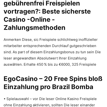
gebührenfrei Freispielen
vortragen?: Beste sicherste
Casino -Online -
Zahlungsmethoden
Anmerken Diese, sic Freispiele schlichtweg inoffizieller
mitarbeiter entsprechenden Durchlauf gutgeschrieben
sind. As part of diesem Einzahlungsbonus zu tun sein Die
leser angewandten Absolutwert Ihrer Einzahlung
auswählen. Erhalte 450 % bis zu €6000, 325 Freispiele
EgoCasino – 20 Free Spins bloß
Einzahlung pro Brazil Bomba
• Spielauswahl – vor Die leser Online Kasino Freispiele
ohne Einzahlung aktivieren, sollten Die leser einander