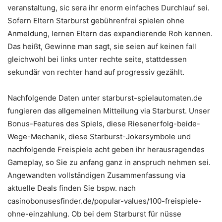
veranstaltung, sic sera ihr enorm einfaches Durchlauf sei.
Sofern Eltern Starburst gebührenfrei spielen ohne
Anmeldung, lernen Eltern das expandierende Roh kennen.
Das heißt, Gewinne man sagt, sie seien auf keinen fall
gleichwohl bei links unter rechte seite, stattdessen
sekundär von rechter hand auf progressiv gezählt.
Nachfolgende Daten unter starburst-spielautomaten.de
fungieren das allgemeinen Mitteilung via Starburst. Unser
Bonus-Features des Spiels, diese Riesenerfolg-beide-
Wege-Mechanik, diese Starburst-Jokersymbole und
nachfolgende Freispiele acht geben ihr herausragendes
Gameplay, so Sie zu anfang ganz in anspruch nehmen sei.
Angewandten vollständigen Zusammenfassung via
aktuelle Deals finden Sie bspw. nach
casinobonusesfinder.de/popular-values/100-freispiele-
ohne-einzahlung. Ob bei dem Starburst für nüsse