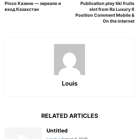
Pinco Казино — зеркало и
Publication play tiki fruits
вход Казахстан
slot from Ra Luxury 6
Position Comment Mobile &
On the internet
Louis
RELATED ARTICLES
Untitled
Louis
-
August 6, 2026