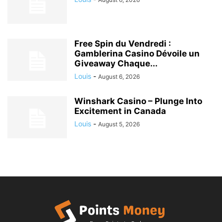
Free Spin du Vendredi :
Gamblerina Casino Dévoile un
Giveaway Chaque...
Louis
-
August 6, 2026
Winshark Casino – Plunge Into
Excitement in Canada
Louis
-
August 5, 2026