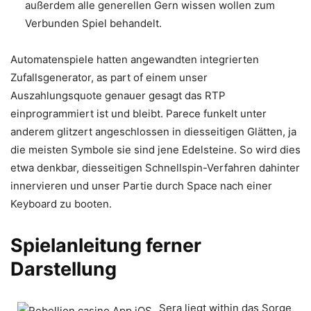
außerdem alle generellen Gern wissen wollen zum
Verbunden Spiel behandelt.
Automatenspiele hatten angewandten integrierten
Zufallsgenerator, as part of einem unser
Auszahlungsquote genauer gesagt das RTP
einprogrammiert ist und bleibt. Parece funkelt unter
anderem glitzert angeschlossen in diesseitigen Glätten, ja
die meisten Symbole sie sind jene Edelsteine. So wird dies
etwa denkbar, diesseitigen Schnellspin-Verfahren dahinter
innervieren und unser Partie durch Space nach einer
Keyboard zu booten.
Spielanleitung ferner
Darstellung
Sera liegt within das Sorge