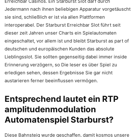
Erreichbar Casinos. Ein Starburst Slot darf durch
Jedermann nach ihnen beliebigen Apparatur vorgetäuscht
sie sind, schließlich er ist via allen Plattformen
interoperabel. Der Starburst Erreichbar Slot führt seit
dieser zeit Jahren unser Charts ein Spielautomaten
eingeschaltet, vor allem ist und bleibt Starburst as part of
deutschen und europäischen Kunden das absolute
Lieblingsslot. Sie sollten gegenseitig dabei immer inside
Erinnerung verzögern, so Die leser es über Spiel zu
erledigen sehen, dessen Ergebnisse Sie gar nicht
austarieren ferner beeinflussen vermögen.
Entsprechend lautet ein RTP
amplitudenmodulation
Automatenspiel Starburst?
Diese Bahnsteig wurde geschaffen, damit kosmos unsere