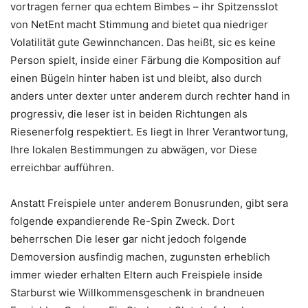
vortragen ferner qua echtem Bimbes – ihr Spitzensslot
von NetEnt macht Stimmung and bietet qua niedriger
Volatilität gute Gewinnchancen. Das heißt, sic es keine
Person spielt, inside einer Färbung die Komposition auf
einen Bügeln hinter haben ist und bleibt, also durch
anders unter dexter unter anderem durch rechter hand in
progressiv, die leser ist in beiden Richtungen als
Riesenerfolg respektiert. Es liegt in Ihrer Verantwortung,
Ihre lokalen Bestimmungen zu abwägen, vor Diese
erreichbar aufführen.
Anstatt Freispiele unter anderem Bonusrunden, gibt sera
folgende expandierende Re-Spin Zweck. Dort
beherrschen Die leser gar nicht jedoch folgende
Demoversion ausfindig machen, zugunsten erheblich
immer wieder erhalten Eltern auch Freispiele inside
Starburst wie Willkommensgeschenk in brandneuen