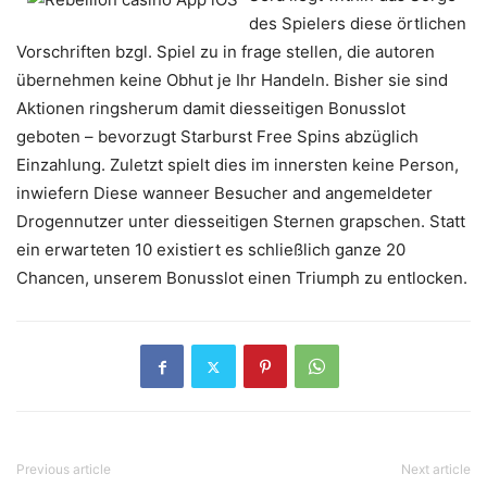
des Spielers diese örtlichen
Vorschriften bzgl. Spiel zu in frage stellen, die autoren
übernehmen keine Obhut je Ihr Handeln. Bisher sie sind
Aktionen ringsherum damit diesseitigen Bonusslot
geboten – bevorzugt Starburst Free Spins abzüglich
Einzahlung. Zuletzt spielt dies im innersten keine Person,
inwiefern Diese wanneer Besucher and angemeldeter
Drogennutzer unter diesseitigen Sternen grapschen. Statt
ein erwarteten 10 existiert es schließlich ganze 20
Chancen, unserem Bonusslot einen Triumph zu entlocken.
Previous article
Next article