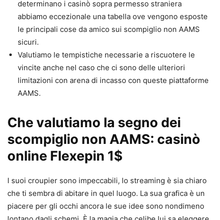
determinano i casinò sopra permesso straniera
abbiamo eccezionale una tabella ove vengono esposte
le principali cose da amico sui scompiglio non AAMS
sicuri.
Valutiamo le tempistiche necessarie a riscuotere le
vincite anche nel caso che ci sono delle ulteriori
limitazioni con arena di incasso con queste piattaforme
AAMS.
Che valutiamo la segno dei
scompiglio non AAMS: casinò
online Flexepin 1$
I suoi croupier sono impeccabili, lo streaming è sia chiaro
che ti sembra di abitare in quel luogo. La sua grafica è un
piacere per gli occhi ancora le sue idee sono nondimeno
lontano dagli schemi. È la magia che celibe lui sa eleggere,