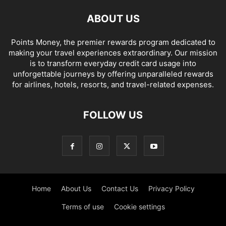
ABOUT US
Points Money, the premier rewards program dedicated to
making your travel experiences extraordinary. Our mission
is to transform everyday credit card usage into
unforgettable journeys by offering unparalleled rewards
for airlines, hotels, resorts, and travel-related expenses.
FOLLOW US
Home
About Us
Contact Us
Privacy Policy
Terms of use
Cookie settings