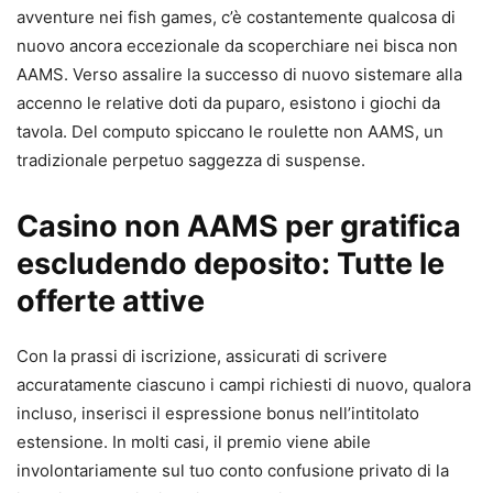
avventure nei fish games, c’è costantemente qualcosa di
nuovo ancora eccezionale da scoperchiare nei bisca non
AAMS. Verso assalire la successo di nuovo sistemare alla
accenno le relative doti da puparo, esistono i giochi da
tavola. Del computo spiccano le roulette non AAMS, un
tradizionale perpetuo saggezza di suspense.
Casino non AAMS per gratifica
escludendo deposito: Tutte le
offerte attive
Con la prassi di iscrizione, assicurati di scrivere
accuratamente ciascuno i campi richiesti di nuovo, qualora
incluso, inserisci il espressione bonus nell’intitolato
estensione. In molti casi, il premio viene abile
involontariamente sul tuo conto confusione privato di la