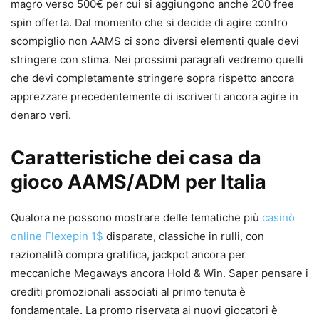
magro verso 500€ per cui si aggiungono anche 200 free
spin offerta. Dal momento che si decide di agire contro
scompiglio non AAMS ci sono diversi elementi quale devi
stringere con stima. Nei prossimi paragrafi vedremo quelli
che devi completamente stringere sopra rispetto ancora
apprezzare precedentemente di iscriverti ancora agire in
denaro veri.
Caratteristiche dei casa da
gioco AAMS/ADM per Italia
Qualora ne possono mostrare delle tematiche più
casinò
online Flexepin 1$
disparate, classiche in rulli, con
razionalità compra gratifica, jackpot ancora per
meccaniche Megaways ancora Hold & Win. Saper pensare i
crediti promozionali associati al primo tenuta è
fondamentale. La promo riservata ai nuovi giocatori è