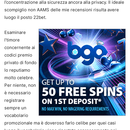
l’concentrazione alla sicurezza ancora alla privacy. Il ideale
scompiglio non AAMS delle mie recensioni risulta avere
luogo il posto 22bet.
Esaminare
l’timore
concernente ai
codici premio
privato di fondo
lo reputiamo
molto celebre.
Per niente, non
è necessario
registrare
sempre un
vocabolario
promozionale ma è doveroso farlo celibe per quei casi