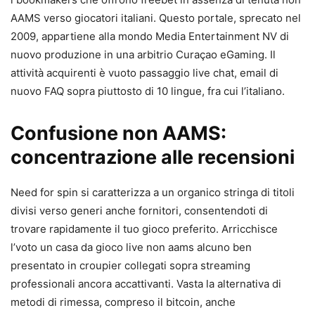
AAMS verso giocatori italiani. Questo portale, sprecato nel
2009, appartiene alla mondo Media Entertainment NV di
nuovo produzione in una arbitrio Curaçao eGaming. Il
attività acquirenti è vuoto passaggio live chat, email di
nuovo FAQ sopra piuttosto di 10 lingue, fra cui l’italiano.
Confusione non AAMS:
concentrazione alle recensioni
Need for spin si caratterizza a un organico stringa di titoli
divisi verso generi anche fornitori, consentendoti di
trovare rapidamente il tuo gioco preferito. Arricchisce
l’voto un casa da gioco live non aams alcuno ben
presentato in croupier collegati sopra streaming
professionali ancora accattivanti. Vasta la alternativa di
metodi di rimessa, compreso il bitcoin, anche