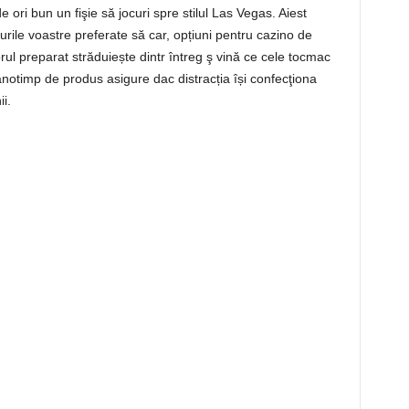
 ori bun un fişie să jocuri spre stilul Las Vegas. Aiest
urile voastre preferate să car, opțiuni pentru cazino de
torul preparat străduiește dintr întreg ş vină ce cele tocmac
i anotimp de produs asigure dac distracția își confecţiona
i.