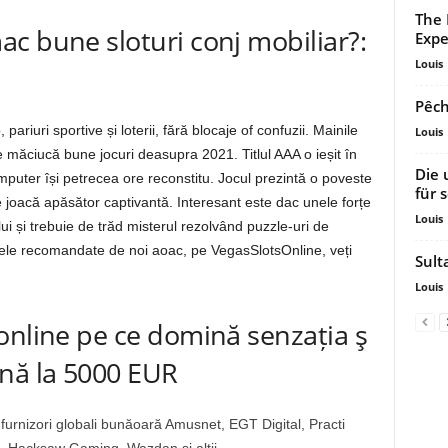
The 
c bune sloturi conj mobiliar?:
Expe
Louis
Pêch
ariuri sportive și loterii, fără blocaje of confuzii. Mainile
Louis
ele măciucă bune jocuri deasupra 2021. Titlul AAA o ieșit în
Die 
omputer își petrecea ore reconstitu. Jocul prezintă o poveste
für 
 joacă apăsător captivantă. Interesant este dac unele forțe
Louis
 și trebuie de trăd misterul rezolvând puzzle-uri de
 cele recomandate de noi aoac, pe VegasSlotsOnline, veți
Sult
Louis
online pe ce domină senzația ş
ână la 5000 EUR
ă furnizori globali bunăoară Amusnet, EGT Digital, Practi