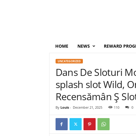
P
o
i
n
t
s
M
HOME
NEWS
REWARD PROG
o
n
UNCATEGORIZED
e
Dans De Sloturi M
y
splash slot Wild, O
Recensămân Ş Slot
By
Louis
-
December 21, 2025
110
0