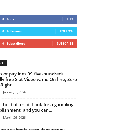
0
Fans
LIKE
0
Followers
FOLLOW
0
Subscribers
SUBSCRIBE
ls
 slot paylines 99 five-hundred+
lly free Slot Video game On line, Zero
Right...
-
January 5, 2026
a hold of a slot, Look for a gambling
blishment, and you can...
-
March 26, 2026
no z najmniejszym depozytem: