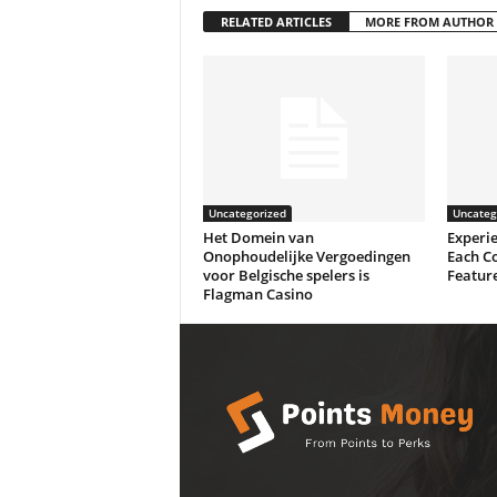
RELATED ARTICLES
MORE FROM AUTHOR
Uncategorized
Uncateg
Het Domein van
Experie
Onophoudelijke Vergoedingen
Each C
voor Belgische spelers is
Feature
Flagman Casino