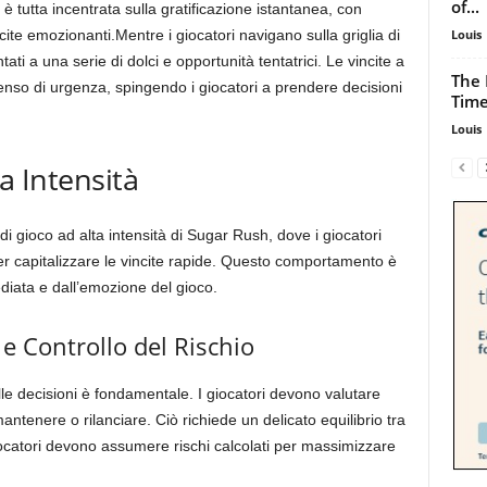
of...
è tutta incentrata sulla gratificazione istantanea, con
Louis
vincite emozionanti.Mentre i giocatori navigano sulla griglia di
i a una serie di dolci e opportunità tentatrici. Le vincite a
The 
senso di urgenza, spingendo i giocatori a prendere decisioni
Time
Louis
ta Intensità
di gioco ad alta intensità di Sugar Rush, dove i giocatori
er capitalizzare le vincite rapide. Questo comportamento è
diata e dall’emozione del gioco.
e Controllo del Rischio
lle decisioni è fondamentale. I giocatori devono valutare
ntenere o rilanciare. Ciò richiede un delicato equilibrio tra
giocatori devono assumere rischi calcolati per massimizzare