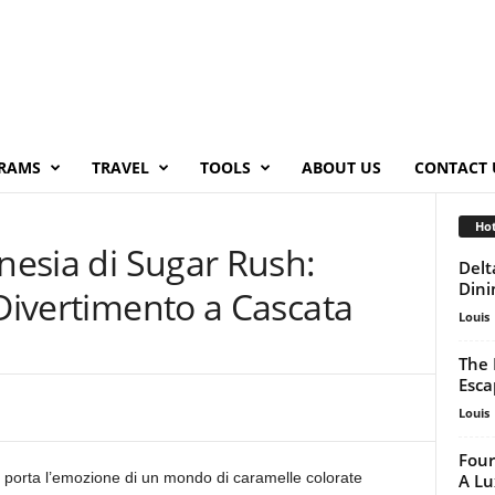
RAMS
TRAVEL
TOOLS
ABOUT US
CONTACT 
Hot
enesia di Sugar Rush:
Delt
Dini
 Divertimento a Cascata
Louis
The 
Esca
Louis
Four
 porta l’emozione di un mondo di caramelle colorate
A Lu