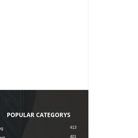
POPULAR CATEGORYS
413
og
401
ews