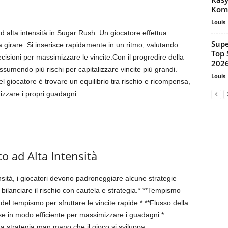
Komp
Louis
 alta intensità in Sugar Rush. Un giocatore effettua
Supe
 a girare. Si inserisce rapidamente in un ritmo, valutando
Top 
isioni per massimizzare le vincite.Con il progredire della
202
assumendo più rischi per capitalizzare vincite più grandi.
Louis
l giocatore è trovare un equilibrio tra rischio e ricompensa,
zzare i propri guadagni.
co ad Alta Intensità
sità, i giocatori devono padroneggiare alcune strategie
 bilanciare il rischio con cautela e strategia.* **Tempismo
del tempismo per sfruttare le vincite rapide.* **Flusso della
orse in modo efficiente per massimizzare i guadagni.*
tua strategia man mano che il gioco si sviluppa.