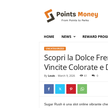
P
o
i
n
t
s
M
HOME
NEWS
REWARD PROG
o
n
UNCATEGORIZED
e
Scopri la Dolce Fr
y
Vincite Colorate e
By
Louis
-
March 9, 2026
61
0
Sugar Rush è una slot online vibrante che