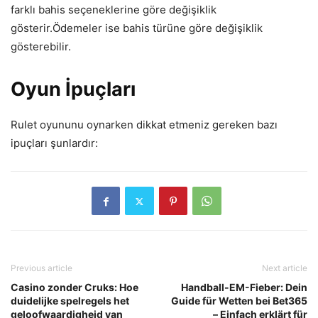
farklı bahis seçeneklerine göre değişiklik
gösterir.Ödemeler ise bahis türüne göre değişiklik
gösterebilir.
Oyun İpuçları
Rulet oyununu oynarken dikkat etmeniz gereken bazı
ipuçları şunlardır:
Previous article
Next article
Casino zonder Cruks: Hoe
Handball-EM-Fieber: Dein
duidelijke spelregels het
Guide für Wetten bei Bet365
geloofwaardigheid van
– Einfach erklärt für