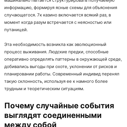
машинально пытается структурировать получаемую
информацию, формируя ясные схемы для объяснения
случающегося. 7к казино включается всякий раз, в
момент когда разум встречается с неясностью или
путаницей.
Эта необходимость возникла как эволюционный
процесс выживания. Людские предки, способные
оперативно определять паттерны в окружающей среде,
добивались выгоды при охоте, уклонении от рисков и
планировании работы. Современный индивид перенял
такую склонность, используя ее к намного более
трудным и теоретическим ситуациям.
Почему случайные события
выглядят соединенными
между собой