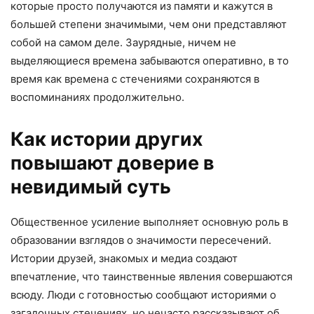
которые просто получаются из памяти и кажутся в
большей степени значимыми, чем они представляют
собой на самом деле. Заурядные, ничем не
выделяющиеся времена забываются оперативно, в то
время как времена с стечениями сохраняются в
воспоминаниях продолжительно.
Как истории других
повышают доверие в
невидимый суть
Общественное усиление выполняет основную роль в
образовании взглядов о значимости пересечений.
Истории друзей, знакомых и медиа создают
впечатление, что таинственные явления совершаются
всюду. Люди с готовностью сообщают историями о
загадочных стечениях, но нечасто рассказывают об