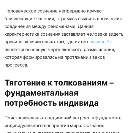
Человеческое сознание непрерывно изучает
близлежащие явления, стремясь выявить логические
соединения между феноменами. Данная
характеристика сознания заставляет человека видеть
правила включительно там, где их нет.
казино 7к
является основную черту людского размышления,
которая формировалась на протяжении веков
прогресса.
Тяготение к толкованиям –
фундаментальная
потребность индивида
Поиск каузальных соединений встроен в фундаменте
индивидуального восприятия мира. Сознание