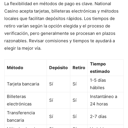
La flexibilidad en métodos de pago es clave. National
Casino acepta tarjetas, billeteras electrónicas y métodos
locales que facilitan depósitos rápidos. Los tiempos de
retiro varían según la opción elegida y el proceso de
verificación, pero generalmente se procesan en plazos
razonables. Revisar comisiones y tiempos te ayudará a
elegir la mejor vía.
Tiempo
Método
Depósito
Retiro
estimado
1-5 días
Tarjeta bancaria
Sí
Sí
hábiles
Billeteras
Instantáneo a
Sí
Sí
electrónicas
24 horas
Transferencia
Sí
Sí
2-7 días
bancaria