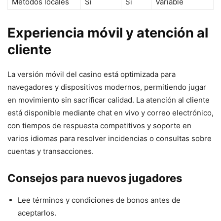
Métodos locales
Sí
Sí
Variable
Experiencia móvil y atención al
cliente
La versión móvil del casino está optimizada para
navegadores y dispositivos modernos, permitiendo jugar
en movimiento sin sacrificar calidad. La atención al cliente
está disponible mediante chat en vivo y correo electrónico,
con tiempos de respuesta competitivos y soporte en
varios idiomas para resolver incidencias o consultas sobre
cuentas y transacciones.
Consejos para nuevos jugadores
Lee términos y condiciones de bonos antes de
aceptarlos.