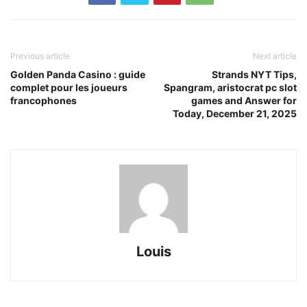
Previous article
Next article
Golden Panda Casino : guide
Strands NYT Tips,
complet pour les joueurs
Spangram, aristocrat pc slot
francophones
games and Answer for
Today, December 21, 2025
Louis