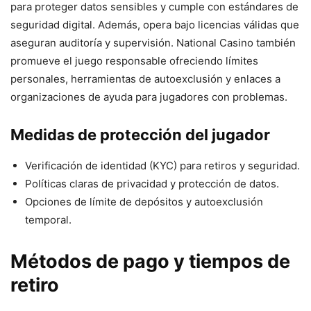
para proteger datos sensibles y cumple con estándares de
seguridad digital. Además, opera bajo licencias válidas que
aseguran auditoría y supervisión. National Casino también
promueve el juego responsable ofreciendo límites
personales, herramientas de autoexclusión y enlaces a
organizaciones de ayuda para jugadores con problemas.
Medidas de protección del jugador
Verificación de identidad (KYC) para retiros y seguridad.
Políticas claras de privacidad y protección de datos.
Opciones de límite de depósitos y autoexclusión
temporal.
Métodos de pago y tiempos de
retiro