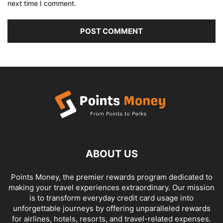
next time I comment.
ABOUT US
Points Money, the premier rewards program dedicated to
making your travel experiences extraordinary. Our mission
is to transform everyday credit card usage into
unforgettable journeys by offering unparalleled rewards
for airlines, hotels, resorts, and travel-related expenses.