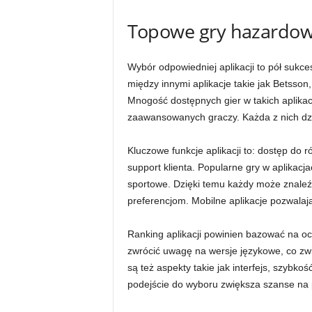
Topowe gry hazardowe
Wybór odpowiedniej aplikacji to pół sukce
między innymi aplikacje takie jak Betsso
Mnogość dostępnych gier w takich aplikac
zaawansowanych graczy. Każda z nich dzi
Kluczowe funkcje aplikacji to: dostęp do 
support klienta. Popularne gry w aplikacja
sportowe. Dzięki temu każdy może znaleź
preferencjom. Mobilne aplikacje pozwala
Ranking aplikacji powinien bazować na oc
zwrócić uwagę na wersje językowe, co zw
są też aspekty takie jak interfejs, szybk
podejście do wyboru zwiększa szanse na