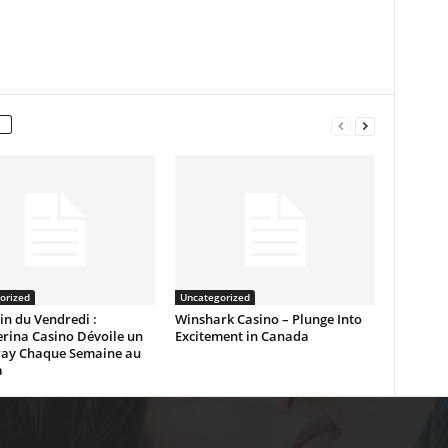
orized
Uncategorized
in du Vendredi :
Winshark Casino – Plunge Into
rina Casino Dévoile un
Excitement in Canada
ay Chaque Semaine au
a