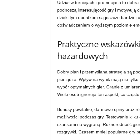
Udział w turniejach i promocjach to dobr
podnoszą interesującość gry i motywują 
dzięki tym dodatkom są jeszcze bardziej c
doświadczeniem o wyższym poziomie emo
Praktyczne wskazówki
hazardowych
Dobry plan i przemyślana strategia są p
pieniądze. Wpływ na wynik mają nie tylko
wybór optymalnych gier. Granie z umiare
Wiele osób ignoruje ten aspekt, co częst
Bonusy powitalne, darmowe spiny oraz ró
możliwości podczas gry. Testowanie kilku 
szansami na wygraną. Różnorodność gier u
rozgrywki. Czasem mniej popularne gry pr