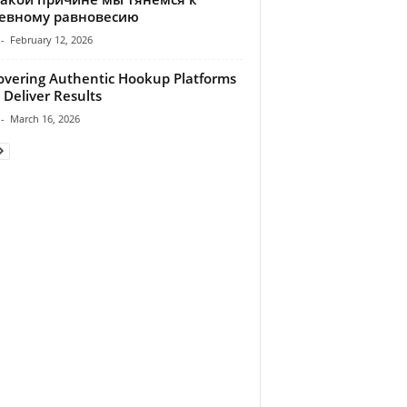
евному равновесию
-
February 12, 2026
overing Authentic Hookup Platforms
 Deliver Results
-
March 16, 2026