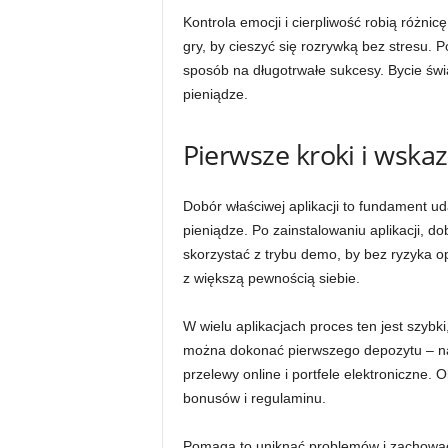
Kontrola emocji i cierpliwość robią różn
gry, by cieszyć się rozrywką bez stresu.
sposób na długotrwałe sukcesy. Bycie świ
pieniądze.
Pierwsze kroki i wskaz
Dobór właściwej aplikacji to fundament u
pieniądze. Po zainstalowaniu aplikacji, do
skorzystać z trybu demo, by bez ryzyka o
z większą pewnością siebie.
W wielu aplikacjach proces ten jest szyb
można dokonać pierwszego depozytu – naj
przelewy online i portfele elektroniczne
bonusów i regulaminu.
Pomaga to uniknąć problemów i zachować 