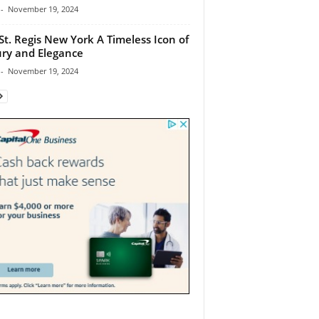
-
November 19, 2024
St. Regis New York A Timeless Icon of
ry and Elegance
-
November 19, 2024