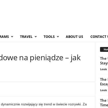
RAMS
TRAVEL
TOOLS
ABOUT US
CONTACT 
Hot
dowe na pieniądze – jak
The 
Stay
Louis
The 
Esca
Louis
The 
dynamicznie rozwijający się trend w świecie rozrywki. Za
Time