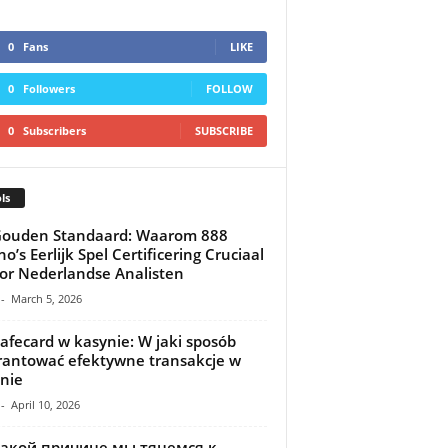
0
Fans
LIKE
0
Followers
FOLLOW
0
Subscribers
SUBSCRIBE
ls
Gouden Standaard: Waarom 888
no’s Eerlijk Spel Certificering Cruciaal
oor Nederlandse Analisten
-
March 5, 2026
afecard w kasynie: W jaki sposób
antować efektywne transakcje w
nie
-
April 10, 2026
какой причине мы тянемся к