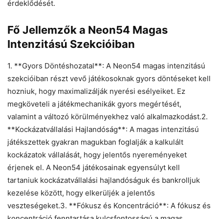
érdeklődését.
Fő Jellemzők a Neon54 Magas
Intenzitású Szekcióiban
1. **Gyors Döntéshozatal**: A Neon54 magas intenzitású
szekcióiban részt vevő játékosoknak gyors döntéseket kell
hozniuk, hogy maximalizálják nyerési esélyeiket. Ez
megköveteli a játékmechanikák gyors megértését,
valamint a változó körülményekhez való alkalmazkodást.2.
**Kockázatvállalási Hajlandóság**: A magas intenzitású
játékszettek gyakran magukban foglalják a kalkulált
kockázatok vállalását, hogy jelentős nyereményeket
érjenek el. A Neon54 játékosainak egyensúlyt kell
tartaniuk kockázatvállalási hajlandóságuk és bankrolljuk
kezelése között, hogy elkerüljék a jelentős
veszteségeket.3. **Fókusz és Koncentráció**: A fókusz és
koncentráció fenntartása kulcsfontosságú a magas