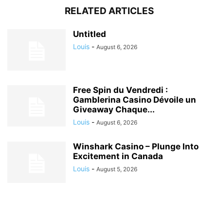
RELATED ARTICLES
Untitled
Louis
-
August 6, 2026
Free Spin du Vendredi :
Gamblerina Casino Dévoile un
Giveaway Chaque...
Louis
-
August 6, 2026
Winshark Casino – Plunge Into
Excitement in Canada
Louis
-
August 5, 2026