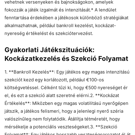
vehetnek versenyeken és bajnokságokon, amelyek
fokozzák a játék izgalmát és intenzitását.* A lendület
fenntartása érdekében a játékosok különböző stratégiákat
alkalmazhatnak, például bankroll kezelést, kockázat-
nyereség értékelést és szekciótervezést.
Gyakorlati Játékszituációk:
Kockázatkezelés és Szekció Folyamat
1. **Bankroll Kezelés**: Egy játékos egy magas intenzitású
szekciót kezd egy korlátozott, például €100-os
költségvetéssel. Célként tűzi ki, hogy €500 nyereséget ér
el, és ezt a szekció alatt szeretné elérni.2. **Kockázat
Értékelés**: Miközben egy magas volatilitású nyerőgépen
játszik, a játékos felismeri, hogy a jelenlegi nyerő széria
valószínűleg nem folytatódik. Átállítja tétméretét, hogy
mérsékelje a potenciális veszteségeket.3. **Szekció
Folyamat**: Egy játékos hosszabb veszteségsorozatot él át