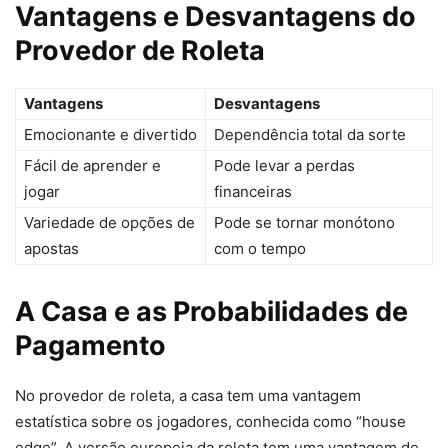
Vantagens e Desvantagens do
Provedor de Roleta
Vantagens
Desvantagens
Emocionante e divertido
Dependência total da sorte
Fácil de aprender e
Pode levar a perdas
jogar
financeiras
Variedade de opções de
Pode se tornar monótono
apostas
com o tempo
A Casa e as Probabilidades de
Pagamento
No provedor de roleta, a casa tem uma vantagem
estatística sobre os jogadores, conhecida como “house
edge”. A versão europeia da roleta tem uma vantagem de