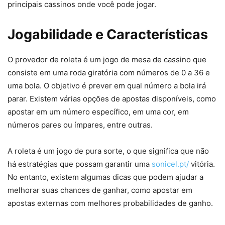
principais cassinos
onde você pode jogar.
Jogabilidade e Características
O provedor de roleta é um jogo de mesa de cassino que
consiste em uma roda giratória com números de 0 a 36 e
uma bola. O objetivo é prever em qual número a bola irá
parar. Existem várias opções de apostas disponíveis, como
apostar em um número específico, em uma cor, em
números pares ou ímpares, entre outras.
A roleta é um jogo de pura sorte, o que significa que não
há estratégias que possam garantir uma
sonicel.pt/
vitória.
No entanto, existem algumas dicas que podem ajudar a
melhorar suas chances de ganhar, como apostar em
apostas externas com melhores probabilidades de ganho.