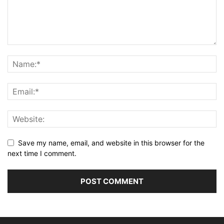
Save my name, email, and website in this browser for the
next time I comment.