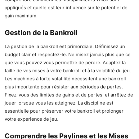
appliqués et quelle est leur influence sur le potentiel de
gain maximum.
Gestion de la Bankroll
La gestion de la bankroll est primordiale. Définissez un
budget clair et respectez-le. Ne misez jamais plus que ce
que vous pouvez vous permettre de perdre. Adaptez la
taille de vos mises à votre bankroll et à la volatilité du jeu.
Les machines à forte volatilité nécessitent une bankroll
plus importante pour résister aux périodes de pertes.
Fixez-vous des limites de gains et de pertes, et arrêtez de
jouer lorsque vous les atteignez. La discipline est
essentielle pour préserver votre bankroll et prolonger
votre expérience de jeu.
Comprendre les Paylines et les Mises