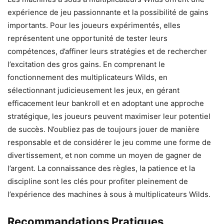
expérience de jeu passionnante et la possibilité de gains
importants. Pour les joueurs expérimentés, elles
représentent une opportunité de tester leurs
compétences, d’affiner leurs stratégies et de rechercher
l’excitation des gros gains. En comprenant le
fonctionnement des multiplicateurs Wilds, en
sélectionnant judicieusement les jeux, en gérant
efficacement leur bankroll et en adoptant une approche
stratégique, les joueurs peuvent maximiser leur potentiel
de succès. N’oubliez pas de toujours jouer de manière
responsable et de considérer le jeu comme une forme de
divertissement, et non comme un moyen de gagner de
l’argent. La connaissance des règles, la patience et la
discipline sont les clés pour profiter pleinement de
l’expérience des machines à sous à multiplicateurs Wilds.
Recommandations Pratiques