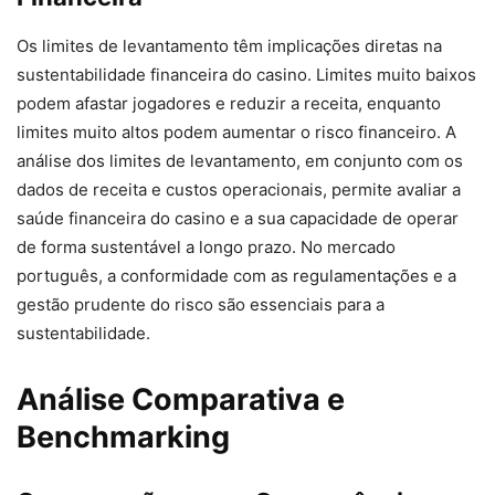
Os limites de levantamento têm implicações diretas na
sustentabilidade financeira do casino. Limites muito baixos
podem afastar jogadores e reduzir a receita, enquanto
limites muito altos podem aumentar o risco financeiro. A
análise dos limites de levantamento, em conjunto com os
dados de receita e custos operacionais, permite avaliar a
saúde financeira do casino e a sua capacidade de operar
de forma sustentável a longo prazo. No mercado
português, a conformidade com as regulamentações e a
gestão prudente do risco são essenciais para a
sustentabilidade.
Análise Comparativa e
Benchmarking