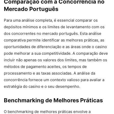
Comparação com a Concorrência no
Mercado Português
Para uma análise completa, é essencial comparar os
depósitos mínimos e os limites de levantamento com os
dos concorrentes no mercado português. Esta análise
comparativa permite identificar as melhores práticas, as
oportunidades de diferenciação e as áreas onde o casino
pode melhorar a sua competitividade. A comparação deve
incluir não apenas os valores dos limites, mas também os
métodos de pagamento aceites, os tempos de
processamento e as taxas associadas. A análise da
concorrência fornece um contexto valioso para avaliar a
estratégia do casino e o seu desempenho.
Benchmarking de Melhores Práticas
O benchmarking de melhores práticas envolve a