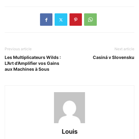
Previous article
Next article
Les Multiplicateurs Wilds :
Casiná v Slovensku
L’Art d’Amplifier vos Gains
aux Machines à Sous
Louis