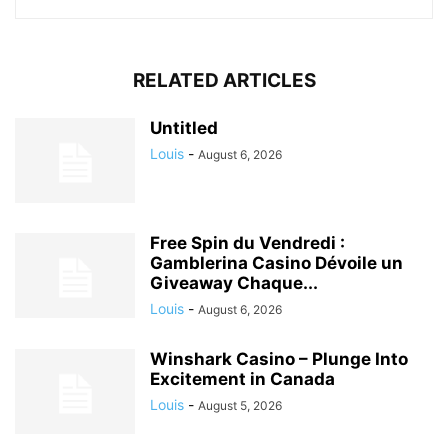
RELATED ARTICLES
Untitled
Louis
-
August 6, 2026
Free Spin du Vendredi :
Gamblerina Casino Dévoile un
Giveaway Chaque...
Louis
-
August 6, 2026
Winshark Casino – Plunge Into
Excitement in Canada
Louis
-
August 5, 2026