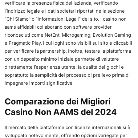
verificare la presenza fisica dell’azienda, verificando
l’indirizzo legale e i dati societari riportati nella sezione
“Chi Siamo” o “Informazioni Legali” del sito. I casino non
aams affidabili collaborano con software provider
riconosciuti come NetEnt, Microgaming, Evolution Gaming
e Pragmatic Play, i cui loghi sono visibili sul sito e cliccabili
per verificare la partnership. Inoltre, testare la piattaforma
con un deposito minimo iniziale permette di valutare
direttamente l’esperienza utente, la qualità dei giochi e
soprattutto la semplicità del processo di prelievo prima di
impegnare importi significative.
Comparazione dei Migliori
Casino Non AAMS del 2024
Il mercato delle piattaforme con licenze internazionali si è
sviluppato notevolmente, offrendo opzioni variegate per