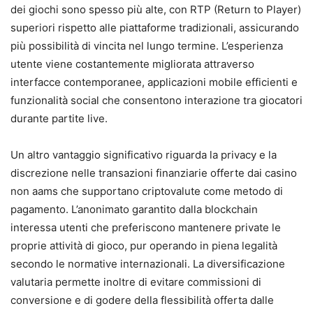
dei giochi sono spesso più alte, con RTP (Return to Player)
superiori rispetto alle piattaforme tradizionali, assicurando
più possibilità di vincita nel lungo termine. L’esperienza
utente viene costantemente migliorata attraverso
interfacce contemporanee, applicazioni mobile efficienti e
funzionalità social che consentono interazione tra giocatori
durante partite live.
Un altro vantaggio significativo riguarda la privacy e la
discrezione nelle transazioni finanziarie offerte dai casino
non aams che supportano criptovalute come metodo di
pagamento. L’anonimato garantito dalla blockchain
interessa utenti che preferiscono mantenere private le
proprie attività di gioco, pur operando in piena legalità
secondo le normative internazionali. La diversificazione
valutaria permette inoltre di evitare commissioni di
conversione e di godere della flessibilità offerta dalle