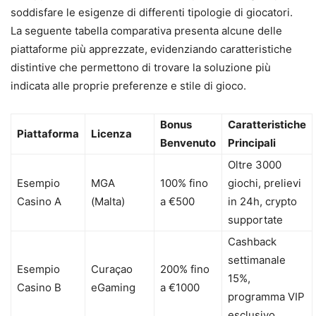
soddisfare le esigenze di differenti tipologie di giocatori.
La seguente tabella comparativa presenta alcune delle
piattaforme più apprezzate, evidenziando caratteristiche
distintive che permettono di trovare la soluzione più
indicata alle proprie preferenze e stile di gioco.
Bonus
Caratteristiche
Piattaforma
Licenza
Benvenuto
Principali
Oltre 3000
Esempio
MGA
100% fino
giochi, prelievi
Casino A
(Malta)
a €500
in 24h, crypto
supportate
Cashback
settimanale
Esempio
Curaçao
200% fino
15%,
Casino B
eGaming
a €1000
programma VIP
esclusivo