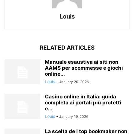
Louis
RELATED ARTICLES
Manuale esaustiva ai siti non
AAMS per scommesse e giochi
online...
Louis
-
January 20, 2026
Casino online in Italia: guida
completa ai portali più protetti
e...
Louis
-
January 19, 2026
La scelta de i top bookmaker non