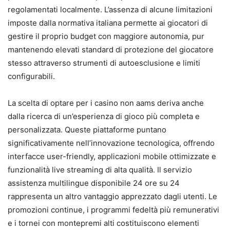
regolamentati localmente. L’assenza di alcune limitazioni
imposte dalla normativa italiana permette ai giocatori di
gestire il proprio budget con maggiore autonomia, pur
mantenendo elevati standard di protezione del giocatore
stesso attraverso strumenti di autoesclusione e limiti
configurabili.
La scelta di optare per i casino non aams deriva anche
dalla ricerca di un’esperienza di gioco più completa e
personalizzata. Queste piattaforme puntano
significativamente nell’innovazione tecnologica, offrendo
interfacce user-friendly, applicazioni mobile ottimizzate e
funzionalità live streaming di alta qualità. Il servizio
assistenza multilingue disponibile 24 ore su 24
rappresenta un altro vantaggio apprezzato dagli utenti. Le
promozioni continue, i programmi fedeltà più remunerativi
e i tornei con montepremi alti costituiscono elementi