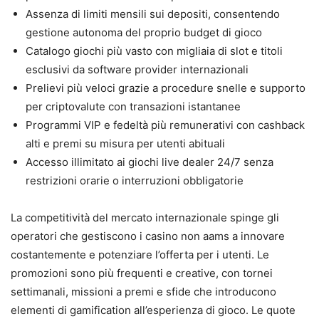
Assenza di limiti mensili sui depositi, consentendo
gestione autonoma del proprio budget di gioco
Catalogo giochi più vasto con migliaia di slot e titoli
esclusivi da software provider internazionali
Prelievi più veloci grazie a procedure snelle e supporto
per criptovalute con transazioni istantanee
Programmi VIP e fedeltà più remunerativi con cashback
alti e premi su misura per utenti abituali
Accesso illimitato ai giochi live dealer 24/7 senza
restrizioni orarie o interruzioni obbligatorie
La competitività del mercato internazionale spinge gli
operatori che gestiscono i casino non aams a innovare
costantemente e potenziare l’offerta per i utenti. Le
promozioni sono più frequenti e creative, con tornei
settimanali, missioni a premi e sfide che introducono
elementi di gamification all’esperienza di gioco. Le quote