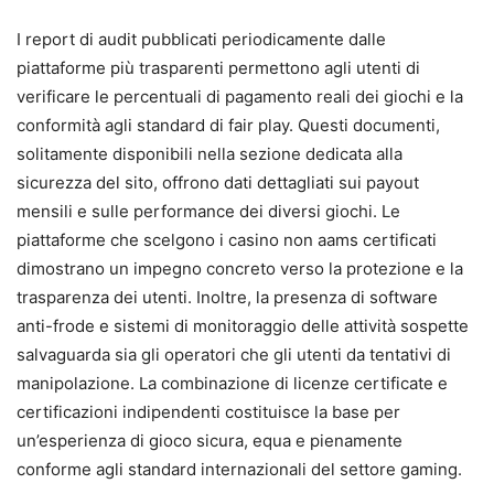
I report di audit pubblicati periodicamente dalle
piattaforme più trasparenti permettono agli utenti di
verificare le percentuali di pagamento reali dei giochi e la
conformità agli standard di fair play. Questi documenti,
solitamente disponibili nella sezione dedicata alla
sicurezza del sito, offrono dati dettagliati sui payout
mensili e sulle performance dei diversi giochi. Le
piattaforme che scelgono i casino non aams certificati
dimostrano un impegno concreto verso la protezione e la
trasparenza dei utenti. Inoltre, la presenza di software
anti-frode e sistemi di monitoraggio delle attività sospette
salvaguarda sia gli operatori che gli utenti da tentativi di
manipolazione. La combinazione di licenze certificate e
certificazioni indipendenti costituisce la base per
un’esperienza di gioco sicura, equa e pienamente
conforme agli standard internazionali del settore gaming.