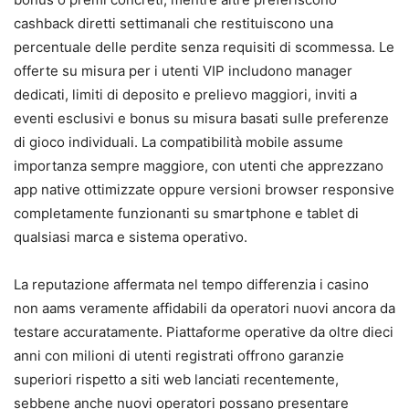
cashback diretti settimanali che restituiscono una
percentuale delle perdite senza requisiti di scommessa. Le
offerte su misura per i utenti VIP includono manager
dedicati, limiti di deposito e prelievo maggiori, inviti a
eventi esclusivi e bonus su misura basati sulle preferenze
di gioco individuali. La compatibilità mobile assume
importanza sempre maggiore, con utenti che apprezzano
app native ottimizzate oppure versioni browser responsive
completamente funzionanti su smartphone e tablet di
qualsiasi marca e sistema operativo.
La reputazione affermata nel tempo differenzia i casino
non aams veramente affidabili da operatori nuovi ancora da
testare accuratamente. Piattaforme operative da oltre dieci
anni con milioni di utenti registrati offrono garanzie
superiori rispetto a siti web lanciati recentemente,
sebbene anche nuovi operatori possano presentare