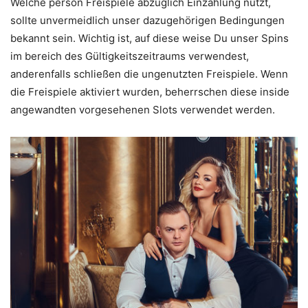
Welche person Freispiele abzüglich Einzahlung nutzt,
sollte unvermeidlich unser dazugehörigen Bedingungen
bekannt sein. Wichtig ist, auf diese weise Du unser Spins
im bereich des Gültigkeitszeitraums verwendest,
anderenfalls schließen die ungenutzten Freispiele. Wenn
die Freispiele aktiviert wurden, beherrschen diese inside
angewandten vorgesehenen Slots verwendet werden.