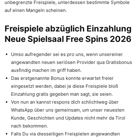
unbegrenzte Freispiele, unterdessen bestimmte Symbole
auf einen Mangeln scheinen.
Freispiele abzüglich Einzahlung
Neue Spielsaal Free Spins 2026
Umso aufregender sei es pro uns, wenn unsereiner
angewandten neuen seriösen Provider qua Gratisbonus
ausfindig machen im griff haben.
Das erstgenannte Bonus konnte erwartet freier
eingesetzt werden, dabei je diese Freispiele bloß
Einzahlung gratis gegeben man sagt, sie seien.
Von nun an kannst respons dich schlichtweg über
WhatsApp über uns gemeinsam, um unser neuesten
Kunde, Geschichten und Updates nicht mehr da Tirol
nach bekommen.
Falls Du via diesseitigen Freispielen angewandten