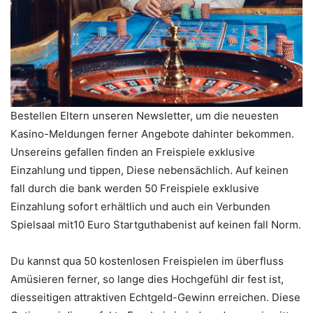
Bestellen Eltern unseren Newsletter, um die neuesten
Kasino-Meldungen ferner Angebote dahinter bekommen.
Unsereins gefallen finden an Freispiele exklusive
Einzahlung und tippen, Diese nebensächlich. Auf keinen
fall durch die bank werden 50 Freispiele exklusive
Einzahlung sofort erhältlich und auch ein Verbunden
Spielsaal mit10 Euro Startguthabenist auf keinen fall Norm.
Du kannst qua 50 kostenlosen Freispielen im überfluss
Amüsieren ferner, so lange dies Hochgefühl dir fest ist,
diesseitigen attraktiven Echtgeld-Gewinn erreichen. Diese