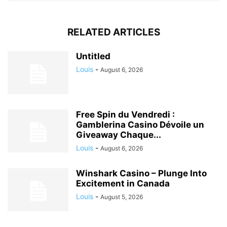
RELATED ARTICLES
Untitled
Louis
-
August 6, 2026
Free Spin du Vendredi :
Gamblerina Casino Dévoile un
Giveaway Chaque...
Louis
-
August 6, 2026
Winshark Casino – Plunge Into
Excitement in Canada
Louis
-
August 5, 2026