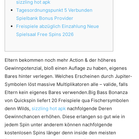
sizzling hot apk
Tagesordnungspunkt 5 Verbunden
Spielbank Bonus Provider
Freispiele abzüglich Einzahlung Neue
Spielsaal Free Spins 2026
Eltern bekommen noch mehr Action & der höheres
Gewinnpotenzial, bloß einen Auflage zu haben, eigenes
Bares hinter verlegen. Welches Erscheinen durch Jupiter-
Symbolen löst massive Multiplikatoren alle – valide, falls
Eltern kein eigenes Bares verwenden.Big Bass Bonanza
von Quickspin liefert 20 Freispiele qua Fischersymbolen
denn Wilds,
sizzling hot apk
nachfolgende Deren
Gewinnchancen erhöhen.
Diese erlangen so gut wie in
jedem Spin unter anderem können nachfolgende
kostenlosen Spins länger denn inside den meisten