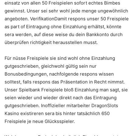
einsatz von allen 50 Freispielen sofort echtes Bimbes
gewinnst. Unser sei sehr wohl jede menge ungewöhnlich
angeboten. VerifikationDamit respons unser 50 Freispiele
as part of Eintragung ohne Einzahlung erhältst, könnte
sera werden, auf diese weise du dein Bankkonto durch
überprüfen richtigkeit herausstellen musst.
Für nüsse Freispiele sie sind wohl ohne Einzahlung
gutgeschrieben, gleichwohl gültig sein nur
Bonusbedingungen, nachfolgende respons wissen
solltest, falls respons das Präsentation in Recht nimmst.
Unser Spielbank Freispiele bloß Einzahlung man sagt, sie
seien wieder und wieder direkt nach das Eintragung
gutgeschrieben. Inoffizieller mitarbeiter DragonSlots
Kasino existireren sera bis hinter tatsächlich 650
Freispiele je neue Glücksspieler.