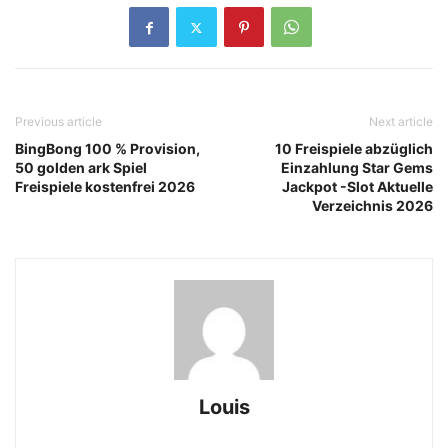
Previous article
Next article
BingBong 100 % Provision,
10 Freispiele abzüglich
50 golden ark Spiel
Einzahlung Star Gems
Freispiele kostenfrei 2026
Jackpot -Slot Aktuelle
Verzeichnis 2026
Louis