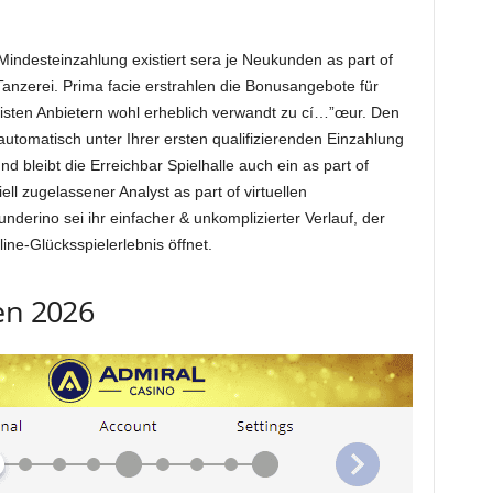
indesteinzahlung existiert sera je Neukunden as part of
 Tanzerei. Prima facie erstrahlen die Bonusangebote für
sten Anbietern wohl erheblich verwandt zu cí…”œur. Den
omatisch unter Ihrer ersten qualifizierenden Einzahlung
und bleibt die Erreichbar Spielhalle auch ein as part of
ell zugelassener Analyst as part of virtuellen
derino sei ihr einfacher & unkomplizierter Verlauf, der
ne-Glücksspielerlebnis öffnet.
en 2026