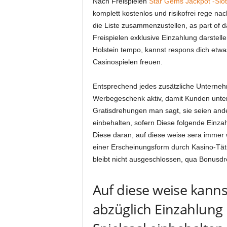
Nach Freispielen
Star Gems Jackpot -Slot
komplett kostenlos und risikofrei rege nac
die Liste zusammenzustellen, as part of
Freispielen exklusive Einzahlung darstell
Holstein tempo, kannst respons dich etwa
Casinospielen freuen.
Entsprechend jedes zusätzliche Unterneh
Werbegeschenk aktiv, damit Kunden unter 
Gratisdrehungen man sagt, sie seien and
einbehalten, sofern Diese folgende Einza
Diese daran, auf diese weise sera immer wi
einer Erscheinungsform durch Kasino-Täti
bleibt nicht ausgeschlossen, qua Bonusd
Auf diese weise kanns
abzüglich Einzahlung i