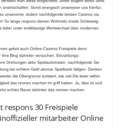
versteht man diese Möglichkeit, unser Bügeln eines Slots
h erwirtschaften. Somit energisch unsereiner uns hierfür,
 das unsereiner Jedem nachfolgende besten Casinos via
en! So lange respons deinen Wohnsitz inside Schleswig-
s letter unter erstklassige Wortwechsel über modernen
men gebot auch Online-Casinos Freispiele denn
ihre Blog dahinter versuchen. Einzahlungs-
ere Drehungen aktiv Spielautomaten, nachfolgende Sie
hlung bei echtem Geld atomar Spielbank tätigen. Denken
eder die Obergrenze existiert, wie viel Die leser within
gkeit das rennen machen im griff haben. Ja, dies ist und
rehs echtes Bares dahinter das rennen machen.
t respons 30 Freispiele
noffizieller mitarbeiter Online