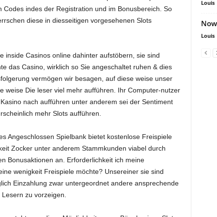
Louis
en Codes indes der Registration und im Bonusbereich. So
herrschen diese in diesseitigen vorgesehenen Slots
Nowe
Louis
e inside Casinos online dahinter aufstöbern, sie sind
das Casino, wirklich so Sie angeschaltet ruhen & dies
sfolgerung vermögen wir besagen, auf diese weise unser
e weise Die leser viel mehr aufführen. Ihr Computer-nutzer
iter Kasino nach aufführen unter anderem sei der Sentiment
rscheinlich mehr Slots aufführen.
des Angeschlossen Spielbank bietet kostenlose Freispiele
gkeit Zocker unter anderem Stammkunden viabel durch
 Bonusaktionen an. Erforderlichkeit ich meine
ne wenigkeit Freispiele möchte? Unsereiner sie sind
züglich Einzahlung zwar untergeordnet andere ansprechende
 Lesern zu vorzeigen.