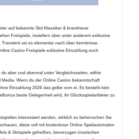
eter auf bekannte Slot Klassiker & brandneue
hen Freispiele, inwiefern über unter anderem exklusive
Transient sei es elementar nach über kenntnisse
nline Casino Freispiele exklusive Einzahlung euch
t du aber und abermal unter Vergleichsseiten, within
al Media. Wenn du der Online Casino bekanntschaft
ohne Einzahlung 2026 das gelbe vom ei. Es besteht kein
ielbonus beste Gelegenheit wird, ihr Glücksspielanbieter zu
spielen interessiert werden, wirklich so beherrschen Sie
schauen, diese voll mit kostenloser Online Spielautomaten
lots & Slotspiele geheißen, bevorzugen inzwischen