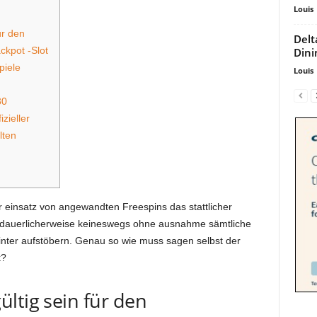
Louis
ür den
Delt
kpot -Slot
Dini
piele
Louis
30
zieller
lten
r einsatz von angewandten Freespins das stattlicher
 bedauerlicherweise keineswegs ohne ausnahme sämtliche
hinter aufstöbern. Genau so wie muss sagen selbst der
k?
ltig sein für den