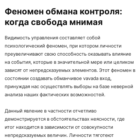
Феномен обмана контроля:
когда свобода мнимая
Видимость управления составляет собой
психологический феномен, при котором личности
преувеличивают свою способность оказывать влияние
на события, которые в значительной мере или целиком
зависят от непредсказуемых элементов. Этот феномен в
состоянии создавать обманчивое vavada вход,
принуждая нас осуществлять выборы на базе неверной
анализа наших фактических возможностей.
Данный явление в частности отчетливо
демонстрируется в обстоятельствах неясности, где
итог находится в зависимости от совокупности
непредсказуемых величин. Личности тяготеют