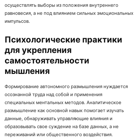
осуществлять выборы из положения внутреннего
равновесия, а не под влиянием сильных эмоциональных
импульсов.
Психологические практики
для укрепления
самостоятельности
мышления
Формирование автономного размышления нуждается
осознанной труда над собой и применения
специальных ментальных методов. Аналитическое
размышление как основной навык помогает изучать
данные, обнаруживать управляющие влияния и
образовывать свое суждение на базе данных, а не
переживаний или общественного воздействия.