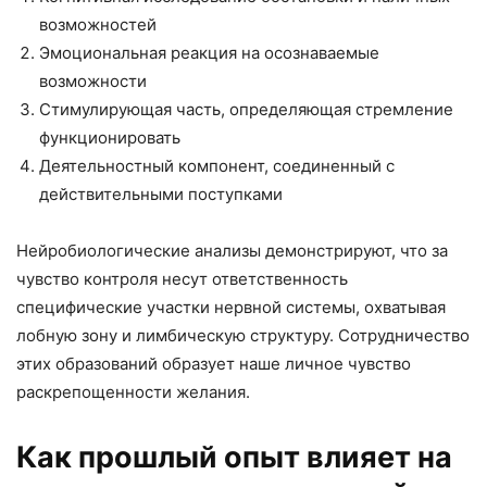
возможностей
Эмоциональная реакция на осознаваемые
возможности
Стимулирующая часть, определяющая стремление
функционировать
Деятельностный компонент, соединенный с
действительными поступками
Нейробиологические анализы демонстрируют, что за
чувство контроля несут ответственность
специфические участки нервной системы, охватывая
лобную зону и лимбическую структуру. Сотрудничество
этих образований образует наше личное чувство
раскрепощенности желания.
Как прошлый опыт влияет на