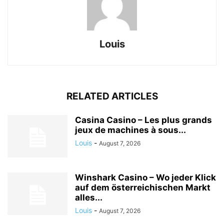
Louis
RELATED ARTICLES
Casina Casino – Les plus grands
jeux de machines à sous...
Louis
-
August 7, 2026
Winshark Casino – Wo jeder Klick
auf dem österreichischen Markt
alles...
Louis
-
August 7, 2026