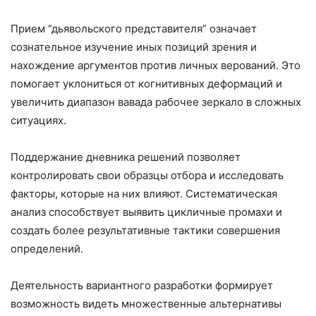
Прием “дьявольского представителя” означает
сознательное изучение иных позиций зрения и
нахождение аргументов против личных верований. Это
помогает уклониться от когнитивных деформаций и
увеличить диапазон вавада рабочее зеркало в сложных
ситуациях.
Поддержание дневника решений позволяет
контролировать свои образцы отбора и исследовать
факторы, которые на них влияют. Систематическая
анализ способствует выявить цикличные промахи и
создать более результативные тактики совершения
определений.
Деятельность вариантного разработки формирует
возможность видеть множественные альтернативы