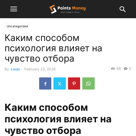
Uncategorized
Каким способом
психология влияет на
чувство отбора
68
0
By
Louis
-
February 23, 2026
Каким способом
психология влияет на
чувство отбора