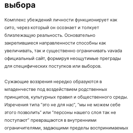
выбора
Комплекс убеждений личности функционирует как
сито, через который он осознает и толкует
близлежащую реальность. Основательно
закрепившиеся направленности способны как
увеличивать, так и существенно ограничивать vavada
официальный сайт, формируя неощутимые преграды
для специфических поступков или выборов.
Сужающие воззрения нередко образуются в
младенчестве под воздействием родственных
принципов, культурных правил и общественного среды.
Изречения типа “это не для нас”, “мы не можем себе
этого позволить” или “персоны нашего слоя так не
поступают” превращаются в внутренними
ограничителями, задающими пределы воспринимаемых