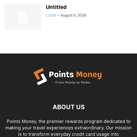
Untitled
Louis
-
August 6, 2026
ABOUT US
Points Money, the premier rewards program dedicated to
making your travel experiences extraordinary. Our mission
is to transform everyday credit card usage into