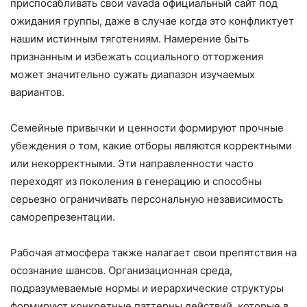
приспосабливать свои vavada официальный сайт под
ожидания группы, даже в случае когда это конфликтует
нашим истинным тяготениям. Намерение быть
признанным и избежать социального отторжения
может значительно сужать диапазон изучаемых
вариантов.
Семейные привычки и ценности формируют прочные
убеждения о том, какие отборы являются корректными
или некорректными. Эти направленности часто
переходят из поколения в генерацию и способны
серьезно ограничивать персональную независимость
саморепрезентации.
Рабочая атмосфера также налагает свои препятствия на
осознание шансов. Организационная среда,
подразумеваемые нормы и иерархические структуры
формируют конкретные паттерны действий, которые в