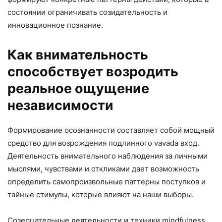
состоянии ограничивать созидательность и
инновационное познание.
Как внимательность
способствует возродить
реальное ощущение
независимости
Формирование осознанности составляет собой мощный
средство для возрождения подлинного vavada вход.
Деятельность внимательного наблюдения за личными
мыслями, чувствами и откликами дает возможность
определить самопроизвольные паттерны поступков и
тайные стимулы, которые влияют на наши выборы.
Созерцательные деятельности и техники mindfulness