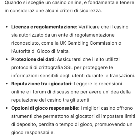
Quando si sceglie un casino online, è fondamentale tenere
in considerazione alcuni criteri di sicurezza:
Licenza e regolamentazione:
Verificare che il casino
sia autorizzato da un ente di regolamentazione
riconosciuto, come la UK Gambling Commission o
l’Autorità di Gioco di Malta.
Protezione dei dati:
Assicurarsi che il sito utilizzi
protocolli di crittografia SSL per proteggere le
informazioni sensibili degli utenti durante le transazioni.
Reputazione tra i giocatori:
Leggere le recensioni
online e i forum di discussione per avere un’idea della
reputazione del casino tra gli utenti.
Opzioni di gioco responsabile:
I migliori casino offrono
strumenti che permettono ai giocatori di impostare limiti
di deposito, perdita o tempo di gioco, promuovendo un
gioco responsabile.