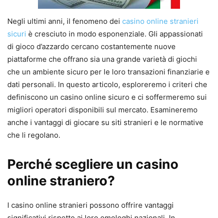
Negli ultimi anni, il fenomeno dei
casino online stranieri
sicuri
è cresciuto in modo esponenziale. Gli appassionati
di gioco d’azzardo cercano costantemente nuove
piattaforme che offrano sia una grande varietà di giochi
che un ambiente sicuro per le loro transazioni finanziarie e
dati personali. In questo articolo, esploreremo i criteri che
definiscono un casino online sicuro e ci soffermeremo sui
migliori operatori disponibili sul mercato. Esamineremo
anche i vantaggi di giocare su siti stranieri e le normative
che li regolano.
Perché scegliere un casino
online straniero?
I casino online stranieri possono offrire vantaggi
significativi rispetto ai loro omologhi nazionali. In