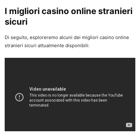
I migliori casino online stranieri
sicuri
Di seguito, esploreremo alcuni dei migliori casino online
stranieri sicuri attualmente disponibili: