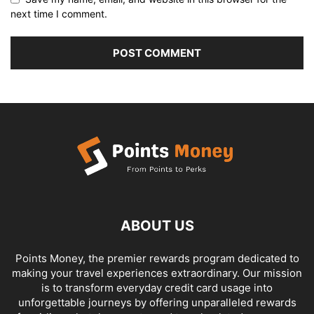
next time I comment.
ABOUT US
Points Money, the premier rewards program dedicated to
making your travel experiences extraordinary. Our mission
is to transform everyday credit card usage into
unforgettable journeys by offering unparalleled rewards