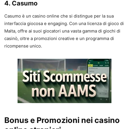
4. Casumo
Casumo è un casino online che si distingue per la sua
interfaccia giocosa e engaging. Con una licenza di gioco di
Malta, offre ai suoi giocatori una vasta gamma di giochi di
casinò, oltre a promozioni creative e un programma di
ricompense unico.
Bonus e Promozioni nei casino