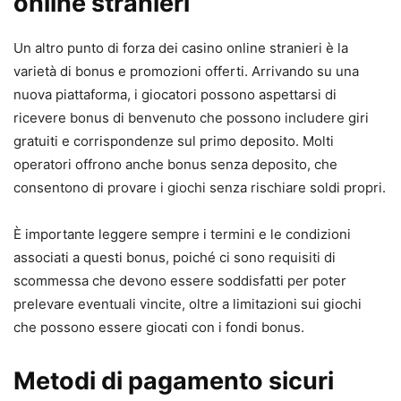
online stranieri
Un altro punto di forza dei casino online stranieri è la
varietà di bonus e promozioni offerti. Arrivando su una
nuova piattaforma, i giocatori possono aspettarsi di
ricevere bonus di benvenuto che possono includere giri
gratuiti e corrispondenze sul primo deposito. Molti
operatori offrono anche bonus senza deposito, che
consentono di provare i giochi senza rischiare soldi propri.
È importante leggere sempre i termini e le condizioni
associati a questi bonus, poiché ci sono requisiti di
scommessa che devono essere soddisfatti per poter
prelevare eventuali vincite, oltre a limitazioni sui giochi
che possono essere giocati con i fondi bonus.
Metodi di pagamento sicuri