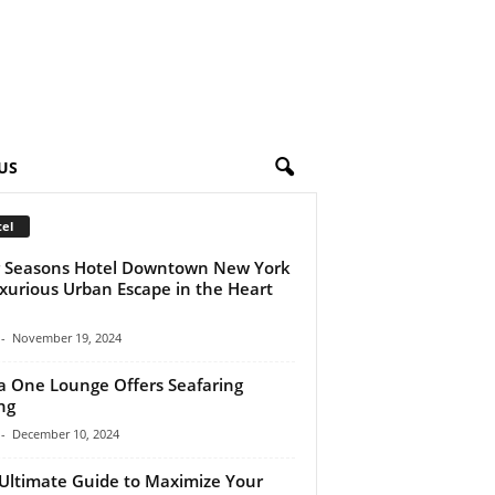
US
el
 Seasons Hotel Downtown New York
xurious Urban Escape in the Heart
-
November 19, 2024
a One Lounge Offers Seafaring
ng
-
December 10, 2024
Ultimate Guide to Maximize Your