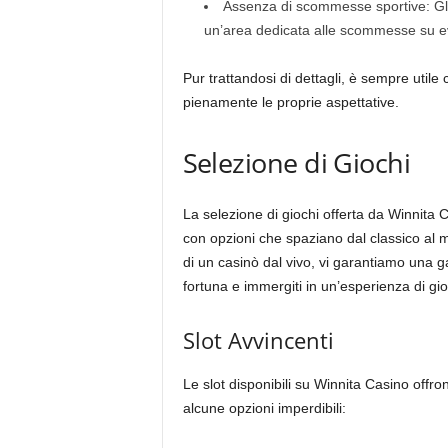
Assenza di scommesse sportive: Gli
un’area dedicata alle scommesse su eve
Pur trattandosi di dettagli, è sempre utile 
pienamente le proprie aspettative.
Selezione di Giochi
La selezione di giochi offerta da Winnita C
con opzioni che spaziano dal classico al mo
di un casinò dal vivo, vi garantiamo una g
fortuna e immergiti in un’esperienza di gi
Slot Avvincenti
Le slot disponibili su Winnita Casino offr
alcune opzioni imperdibili: