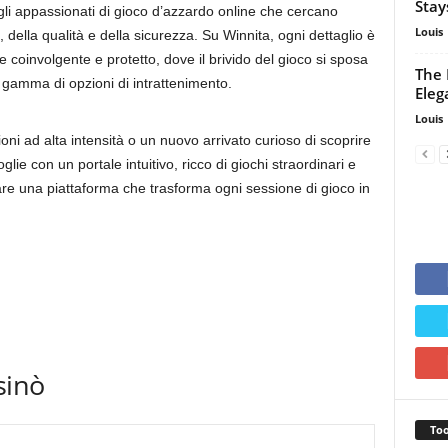
Stay
gli appassionati di gioco d’azzardo online che cercano
Louis
 della qualità e della sicurezza. Su Winnita, ogni dettaglio è
e coinvolgente e protetto, dove il brivido del gioco si sposa
The 
 gamma di opzioni di intrattenimento.
Eleg
Louis
oni ad alta intensità o un nuovo arrivato curioso di scoprire
lie con un portale intuitivo, ricco di giochi straordinari e
are una piattaforma che trasforma ogni sessione di gioco in
sinò
Too