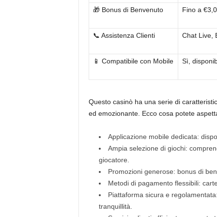
🎁 Bonus di Benvenuto
Fino a €3,0
📞 Assistenza Clienti
Chat Live,
📱 Compatibile con Mobile
Sì, disponi
Questo casinò ha una serie di caratteristi
ed emozionante. Ecco cosa potete aspetta
Applicazione mobile dedicata: dispon
Ampia selezione di giochi: comprende
giocatore.
Promozioni generose: bonus di benve
Metodi di pagamento flessibili: carte,
Piattaforma sicura e regolamentata:
tranquillità.