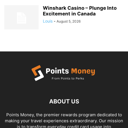
Winshark Casino – Plunge Into
Excitement in Canada
Louis
-
August 5, 2026
ABOUT US
Points Money, the premier rewards program dedicated to
making your travel experiences extraordinary. Our mission
is to transform everyday credit card usage into