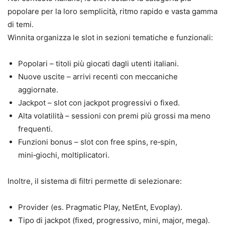
popolare per la loro semplicità, ritmo rapido e vasta gamma
di temi.
Winnita organizza le slot in sezioni tematiche e funzionali:
Popolari – titoli più giocati dagli utenti italiani.
Nuove uscite – arrivi recenti con meccaniche
aggiornate.
Jackpot – slot con jackpot progressivi o fixed.
Alta volatilità – sessioni con premi più grossi ma meno
frequenti.
Funzioni bonus – slot con free spins, re‑spin,
mini‑giochi, moltiplicatori.
Inoltre, il sistema di filtri permette di selezionare:
Provider (es. Pragmatic Play, NetEnt, Evoplay).
Tipo di jackpot (fixed, progressivo, mini, major, mega).