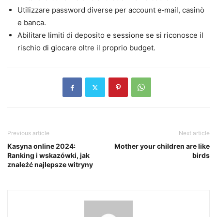
Utilizzare password diverse per account e‑mail, casinò
e banca.
Abilitare limiti di deposito e sessione se si riconosce il
rischio di giocare oltre il proprio budget.
Previous article
Next article
Kasyna online 2024:
Mother your children are like
Ranking i wskazówki, jak
birds
znaleźć najlepsze witryny