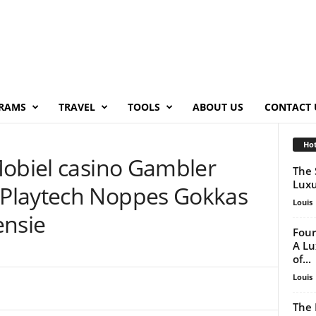
RAMS
TRAVEL
TOOLS
ABOUT US
CONTACT 
Hot
Mobiel casino Gambler
The 
Luxu
Playtech Noppes Gokkas
Louis
ensie
Four
A Lu
of...
Louis
The 