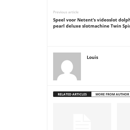
Previous article
Speel voor Netent’s videoslot dolp
pearl deluxe slotmachine Twin Spi
Louis
RELATED ARTICLES
MORE FROM AUTHOR