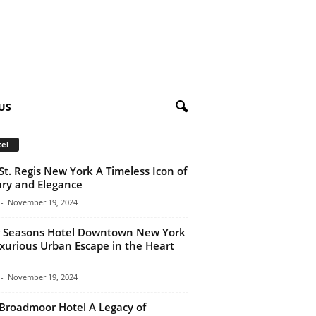
US
el
St. Regis New York A Timeless Icon of
ry and Elegance
-
November 19, 2024
 Seasons Hotel Downtown New York
xurious Urban Escape in the Heart
-
November 19, 2024
Broadmoor Hotel A Legacy of