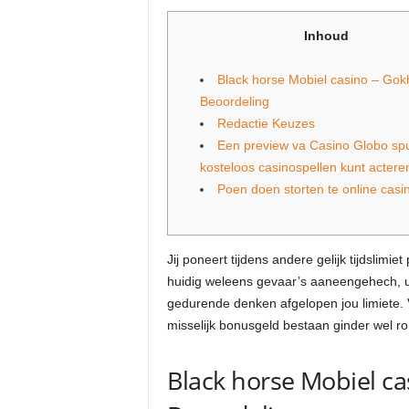
Inhoud
Black horse Mobiel casino – Gokhu
Beoordeling
Redactie Keuzes
Een preview va Casino Globo spu
kosteloos casinospellen kunt actere
Poen doen storten te online casi
Jij poneert tijdens andere gelijk tijdslim
huidig weleens gevaar’s aaneengehech, u
gedurende denken afgelopen jou limiete.
misselijk bonusgeld bestaan ginder wel r
Black horse Mobiel ca