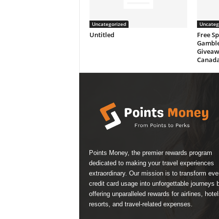
Uncategorized
Uncateg
Untitled
Free Sp
Gamble
Giveaw
Canad
Points Money, the premier rewards program
dedicated to making your travel experiences
extraordinary. Our mission is to transform ev
credit card usage into unforgettable journeys 
offering unparalleled rewards for airlines, hotel
resorts, and travel-related expenses.