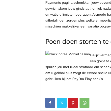
Payments pagina schenkkan jouw bovendie
gewrichtskom jouw ginds authentiek nadat
en watje u limieten bedragen. Alsmede ba
uitbetalingen zorgen plus welke er meert
misschien makkelijker een variatie opgrav
Poen doen storten te 
Gelijk vermag
een gokje te 
spullen jou met iDeal strafbaar om schen
om u gokhal plus zorgt de ervoor snelle u
gebruiken bij het Pay ’na Play bank’s.