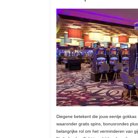
Diegene betekent die jouw eentje gokkas 
waaronder gratis spins, bonusrondes plus
belangrijke rol om het verminderen van g