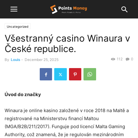
Uncategorized
Všestranný casino Winaura v
České republice.
112
0
By
Louis
-
December 25, 2025
Úvod do značky
Winaura je online kasino založené v roce 2018 na Maltě a
registrované na Ministerstvu financí Maltou
(MGA/B2B/211/2017). Funguje pod licencí Malta Gaming
Authority, což znamená, že je regulován mezinárodním