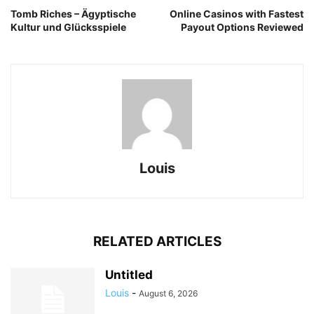
Tomb Riches – Ägyptische
Online Casinos with Fastest
Kultur und Glücksspiele
Payout Options Reviewed
Louis
RELATED ARTICLES
Untitled
Louis
-
August 6, 2026