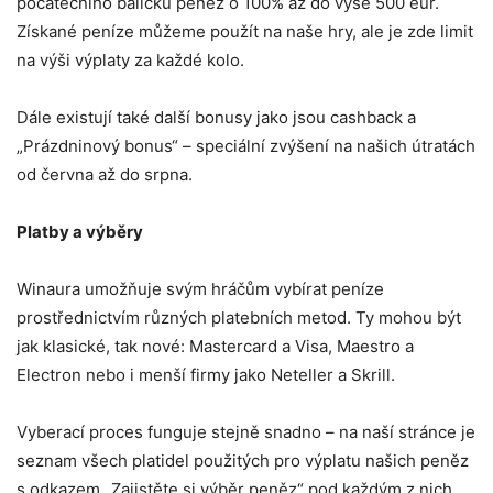
počátečního balíčku peněz o 100% až do výše 500 eur.
Získané peníze můžeme použít na naše hry, ale je zde limit
na výši výplaty za každé kolo.
Dále existují také další bonusy jako jsou cashback a
„Prázdninový bonus“ – speciální zvýšení na našich útratách
od června až do srpna.
Platby a výběry
Winaura umožňuje svým hráčům vybírat peníze
prostřednictvím různých platebních metod. Ty mohou být
jak klasické, tak nové: Mastercard a Visa, Maestro a
Electron nebo i menší firmy jako Neteller a Skrill.
Vyberací proces funguje stejně snadno – na naší stránce je
seznam všech platidel použitých pro výplatu našich peněz
s odkazem „Zajistěte si výběr peněz“ pod každým z nich,