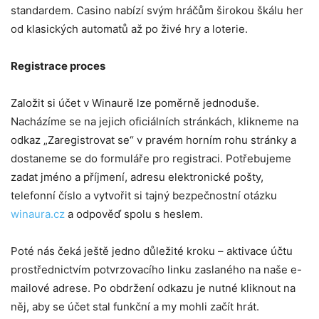
standardem. Casino nabízí svým hráčům širokou škálu her
od klasických automatů až po živé hry a loterie.
Registrace proces
Založit si účet v Winaurě lze poměrně jednoduše.
Nacházíme se na jejich oficiálních stránkách, klikneme na
odkaz „Zaregistrovat se“ v pravém horním rohu stránky a
dostaneme se do formuláře pro registraci. Potřebujeme
zadat jméno a příjmení, adresu elektronické pošty,
telefonní číslo a vytvořit si tajný bezpečnostní otázku
winaura.cz
a odpověď spolu s heslem.
Poté nás čeká ještě jedno důležité kroku – aktivace účtu
prostřednictvím potvrzovacího linku zaslaného na naše e-
mailové adrese. Po obdržení odkazu je nutné kliknout na
něj, aby se účet stal funkční a my mohli začít hrát.