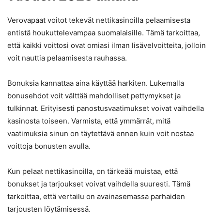
Verovapaat voitot tekevät nettikasinoilla pelaamisesta
entistä houkuttelevampaa suomalaisille. Tämä tarkoittaa,
että kaikki voittosi ovat omiasi ilman lisävelvoitteita, jolloin
voit nauttia pelaamisesta rauhassa.
Bonuksia kannattaa aina käyttää harkiten. Lukemalla
bonusehdot voit välttää mahdolliset pettymykset ja
tulkinnat. Erityisesti panostusvaatimukset voivat vaihdella
kasinosta toiseen. Varmista, että ymmärrät, mitä
vaatimuksia sinun on täytettävä ennen kuin voit nostaa
voittoja bonusten avulla.
Kun pelaat nettikasinoilla, on tärkeää muistaa, että
bonukset ja tarjoukset voivat vaihdella suuresti. Tämä
tarkoittaa, että vertailu on avainasemassa parhaiden
tarjousten löytämisessä.