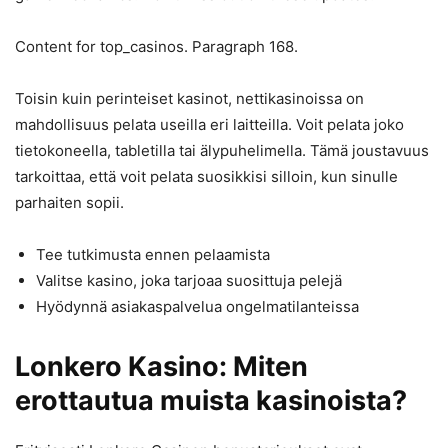
Content for top_casinos. Paragraph 168.
Toisin kuin perinteiset kasinot, nettikasinoissa on
mahdollisuus pelata useilla eri laitteilla. Voit pelata joko
tietokoneella, tabletilla tai älypuhelimella. Tämä joustavuus
tarkoittaa, että voit pelata suosikkisi silloin, kun sinulle
parhaiten sopii.
Tee tutkimusta ennen pelaamista
Valitse kasino, joka tarjoaa suosittuja pelejä
Hyödynnä asiakaspalvelua ongelmatilanteissa
Lonkero Kasino: Miten
erottautua muista kasinoista?