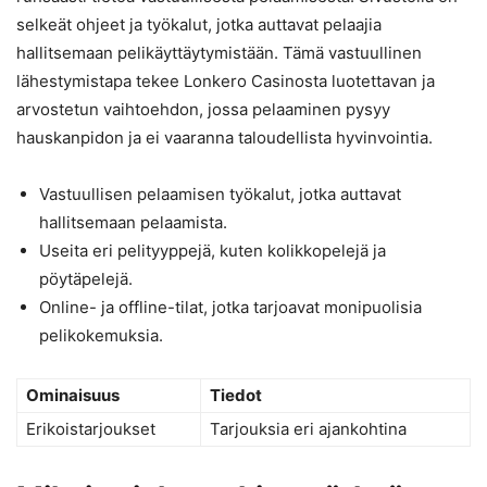
selkeät ohjeet ja työkalut, jotka auttavat pelaajia
hallitsemaan pelikäyttäytymistään. Tämä vastuullinen
lähestymistapa tekee Lonkero Casinosta luotettavan ja
arvostetun vaihtoehdon, jossa pelaaminen pysyy
hauskanpidon ja ei vaaranna taloudellista hyvinvointia.
Vastuullisen pelaamisen työkalut, jotka auttavat
hallitsemaan pelaamista.
Useita eri pelityyppejä, kuten kolikkopelejä ja
pöytäpelejä.
Online- ja offline-tilat, jotka tarjoavat monipuolisia
pelikokemuksia.
Ominaisuus
Tiedot
Erikoistarjoukset
Tarjouksia eri ajankohtina