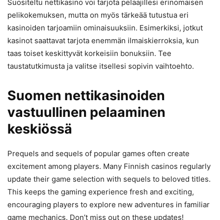
Suositeltu nettikasino voi tarjota pelaajillesi erinomaisen
pelikokemuksen, mutta on myös tärkeää tutustua eri
kasinoiden tarjoamiin ominaisuuksiin. Esimerkiksi, jotkut
kasinot saattavat tarjota enemmän ilmaiskierroksia, kun
taas toiset keskittyvät korkeisiin bonuksiin. Tee
taustatutkimusta ja valitse itsellesi sopivin vaihtoehto.
Suomen nettikasinoiden
vastuullinen pelaaminen
keskiössä
Prequels and sequels of popular games often create
excitement among players. Many Finnish casinos regularly
update their game selection with sequels to beloved titles.
This keeps the gaming experience fresh and exciting,
encouraging players to explore new adventures in familiar
game mechanics. Don’t miss out on these updates!