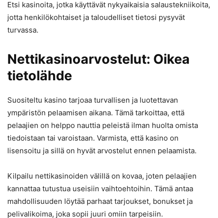
Etsi kasinoita, jotka käyttävät nykyaikaisia salaustekniikoita,
jotta henkilökohtaiset ja taloudelliset tietosi pysyvät
turvassa.
Nettikasinoarvostelut: Oikea
tietolähde
Suositeltu kasino tarjoaa turvallisen ja luotettavan
ympäristön pelaamisen aikana. Tämä tarkoittaa, että
pelaajien on helppo nauttia peleistä ilman huolta omista
tiedoistaan tai varoistaan. Varmista, että kasino on
lisensoitu ja sillä on hyvät arvostelut ennen pelaamista.
Kilpailu nettikasinoiden välillä on kovaa, joten pelaajien
kannattaa tutustua useisiin vaihtoehtoihin. Tämä antaa
mahdollisuuden löytää parhaat tarjoukset, bonukset ja
pelivalikoima, joka sopii juuri omiin tarpeisiin.