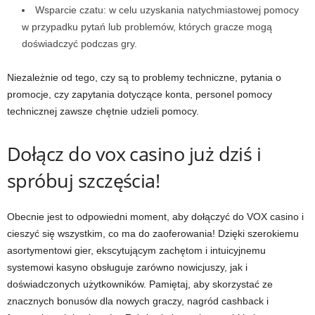
Wsparcie czatu: w celu uzyskania natychmiastowej pomocy
w przypadku pytań lub problemów, których gracze mogą
doświadczyć podczas gry.
Niezależnie od tego, czy są to problemy techniczne, pytania o
promocje, czy zapytania dotyczące konta, personel pomocy
technicznej zawsze chętnie udzieli pomocy.
Dołącz do vox casino już dziś i
spróbuj szczęścia!
Obecnie jest to odpowiedni moment, aby dołączyć do VOX casino i
cieszyć się wszystkim, co ma do zaoferowania! Dzięki szerokiemu
asortymentowi gier, ekscytującym zachętom i intuicyjnemu
systemowi kasyno obsługuje zarówno nowicjuszy, jak i
doświadczonych użytkowników. Pamiętaj, aby skorzystać ze
znacznych bonusów dla nowych graczy, nagród cashback i