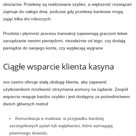
obszarów. Przelewy są realizowane szybko, a większość rozwiązań
zajmuje do całego dnia, podczas gdy przelewy bankowe mogą
zająć kilka dni roboczych.
Prostota i płynność procesu transakcji zapewniają graczom łatwe
zarządzanie swoimi pieniędzmi, niezależnie od tego, czy dodają
pieniądze do swojego konta, czy wypłacają wygrane.
Ciągłe wsparcie klienta kasyna
vox casino oferuje stałą obsługę klienta, aby zapewnić
użytkownikom możliwość otrzymania pomocy na żądanie. Zespół
wsparcia reaguje bardzo szybko i jest dostępny za pośrednictwem
dwóch głównych metod:
Komunikacja e-mailowa: w przypadku bardziej
szczegółowych pytań lub wątpliwości, które wymagają
pisemnego dowodu.