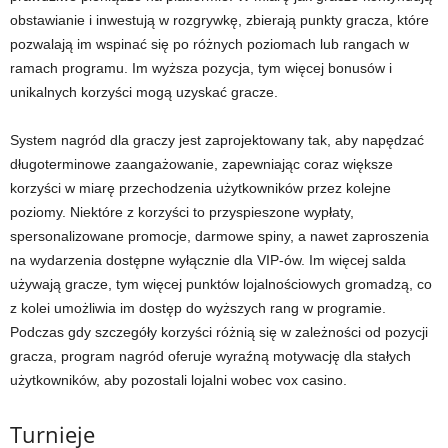
obstawianie i inwestują w rozgrywkę, zbierają punkty gracza, które
pozwalają im wspinać się po różnych poziomach lub rangach w
ramach programu. Im wyższa pozycja, tym więcej bonusów i
unikalnych korzyści mogą uzyskać gracze.
System nagród dla graczy jest zaprojektowany tak, aby napędzać
długoterminowe zaangażowanie, zapewniając coraz większe
korzyści w miarę przechodzenia użytkowników przez kolejne
poziomy. Niektóre z korzyści to przyspieszone wypłaty,
spersonalizowane promocje, darmowe spiny, a nawet zaproszenia
na wydarzenia dostępne wyłącznie dla VIP-ów. Im więcej salda
używają gracze, tym więcej punktów lojalnościowych gromadzą, co
z kolei umożliwia im dostęp do wyższych rang w programie.
Podczas gdy szczegóły korzyści różnią się w zależności od pozycji
gracza, program nagród oferuje wyraźną motywację dla stałych
użytkowników, aby pozostali lojalni wobec vox casino.
Turnieje