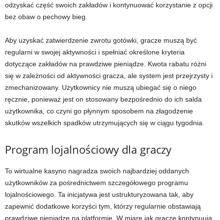
odzyskać część swoich zakładów i kontynuować korzystanie z opcji
bez obaw o pechowy bieg.
Aby uzyskać zatwierdzenie zwrotu gotówki, gracze muszą być
regularni w swojej aktywności i spełniać określone kryteria
dotyczące zakładów na prawdziwe pieniądze. Kwota rabatu różni
się w zależności od aktywności gracza, ale system jest przejrzysty i
zmechanizowany. Użytkownicy nie muszą ubiegać się o niego
ręcznie, ponieważ jest on stosowany bezpośrednio do ich salda
użytkownika, co czyni go płynnym sposobem na złagodzenie
skutków wszelkich spadków utrzymujących się w ciągu tygodnia.
Program lojalnościowy dla graczy
To wirtualne kasyno nagradza swoich najbardziej oddanych
użytkowników za pośrednictwem szczegółowego programu
lojalnościowego. Ta inicjatywa jest ustrukturyzowana tak, aby
zapewnić dodatkowe korzyści tym, którzy regularnie obstawiają
prawdziwe pieniądze na platformie. W miarę jak gracze kontynuują