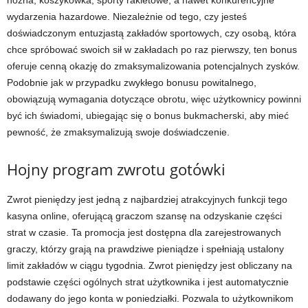
nożna, koszykówka, sporty rakietowe, a nawet konkurencyjne
wydarzenia hazardowe. Niezależnie od tego, czy jesteś
doświadczonym entuzjastą zakładów sportowych, czy osobą, która
chce spróbować swoich sił w zakładach po raz pierwszy, ten bonus
oferuje cenną okazję do zmaksymalizowania potencjalnych zysków.
Podobnie jak w przypadku zwykłego bonusu powitalnego,
obowiązują wymagania dotyczące obrotu, więc użytkownicy powinni
być ich świadomi, ubiegając się o bonus bukmacherski, aby mieć
pewność, że zmaksymalizują swoje doświadczenie.
Hojny program zwrotu gotówki
Zwrot pieniędzy jest jedną z najbardziej atrakcyjnych funkcji tego
kasyna online, oferującą graczom szansę na odzyskanie części
strat w czasie. Ta promocja jest dostępna dla zarejestrowanych
graczy, którzy grają na prawdziwe pieniądze i spełniają ustalony
limit zakładów w ciągu tygodnia. Zwrot pieniędzy jest obliczany na
podstawie części ogólnych strat użytkownika i jest automatycznie
dodawany do jego konta w poniedziałki. Pozwala to użytkownikom