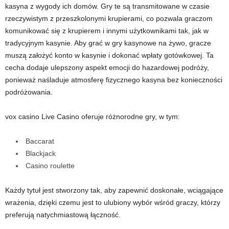
kasyna z wygody ich domów. Gry te są transmitowane w czasie
rzeczywistym z przeszkolonymi krupierami, co pozwala graczom
komunikować się z krupierem i innymi użytkownikami tak, jak w
tradycyjnym kasynie. Aby grać w gry kasynowe na żywo, gracze
muszą założyć konto w kasynie i dokonać wpłaty gotówkowej. Ta
cecha dodaje ulepszony aspekt emocji do hazardowej podróży,
ponieważ naśladuje atmosferę fizycznego kasyna bez konieczności
podróżowania.
vox casino Live Casino oferuje różnorodne gry, w tym:
Baccarat
Blackjack
Casino roulette
Każdy tytuł jest stworzony tak, aby zapewnić doskonałe, wciągające
wrażenia, dzięki czemu jest to ulubiony wybór wśród graczy, którzy
preferują natychmiastową łączność.