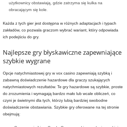
użytkownicy obstawiają, gdzie zatrzyma się kulka na
obracającym się kole.
Każda z tych gier jest dostępna w różnych adaptacjach i typach
zakładów, co pozwala graczom wybrać wariant, który odpowiada
ich podejściu do gry.
Najlepsze gry błyskawiczne zapewniające
szybkie wygrane
Opcje natychmiastowej gry w vox casino zapewniają szybką i
zabawną doświadczenie hazardowe dla graczy szukających
natychmiastowych rezultatów. Te gry hazardowe są szybkie, proste
do zrozumienia i wymagają bardzo mało lub wcale obliczeń, co
czyni je świetnymi dla tych, którzy lubią bardziej swobodne
doświadczenie obstawiania. Szybkie gry oferowane na tej stronie
obejmują: