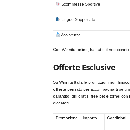
Scommesse Sportive
Lingue Supportate
Assistenza
Con Winnita online, hai tutto il necessari
Offerte Esclusive
Su Winnita Italia le promozioni non finis
offerte
pensato per accompagnarti settim
garantito, giri gratis, free bet e tornei co
giocatori.
Promozione
Importo
Condizioni