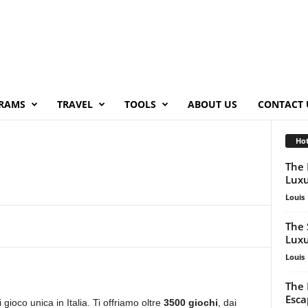
RAMS
TRAVEL
TOOLS
ABOUT US
CONTACT 
Hot
The 
Luxu
Louis
The 
Luxu
Louis
The 
Esca
gioco unica in Italia. Ti offriamo oltre
3500 giochi
, dai