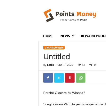
P
o
i
n
t
s
M
HOME
NEWS
REWARD PROG
o
n
UNCATEGORIZED
e
Untitled
y
By
Louis
-
June 11, 2026
83
0
Perché Giocare su Winnita?
Scegli casinò Winnita per un’esperienza di 