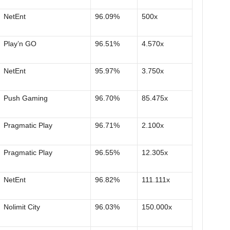
NetEnt
96.09%
500x
Play’n GO
96.51%
4.570x
NetEnt
95.97%
3.750x
Push Gaming
96.70%
85.475x
Pragmatic Play
96.71%
2.100x
Pragmatic Play
96.55%
12.305x
NetEnt
96.82%
111.111x
Nolimit City
96.03%
150.000x