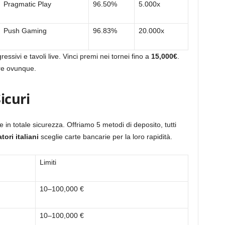
Pragmatic Play
96.50%
5.000x
Push Gaming
96.83%
20.000x
ssivi e tavoli live. Vinci premi nei tornei fino a
15,000€
.
are ovunque.
icuri
in totale sicurezza. Offriamo 5 metodi di deposito, tutti
ori italiani
sceglie carte bancarie per la loro rapidità.
Limiti
10–100,000 €
10–100,000 €