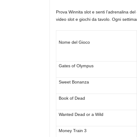
Prova Winnita slot e senti l’adrenalina de
video slot e giochi da tavolo. Ogni settima
Nome del Gioco
Gates of Olympus
Sweet Bonanza
Book of Dead
Wanted Dead or a Wild
Money Train 3