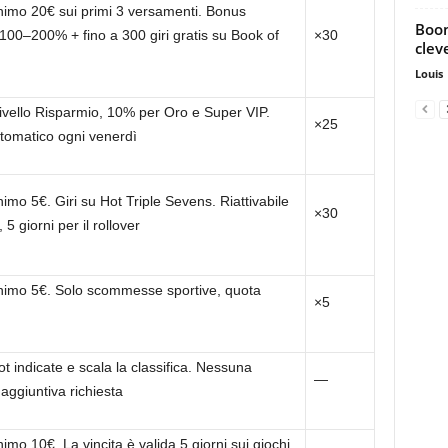
nimo 20€ sui primi 3 versamenti. Bonus
Boom
100–200% + fino a 300 giri gratis su Book of
×30
clev
Louis
livello Risparmio, 10% per Oro e Super VIP.
×25
tomatico ogni venerdì
imo 5€. Giri su Hot Triple Sevens. Riattivabile
×30
 5 giorni per il rollover
nimo 5€. Solo scommesse sportive, quota
×5
ot indicate e scala la classifica. Nessuna
—
ggiuntiva richiesta
imo 10€. La vincita è valida 5 giorni sui giochi