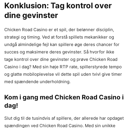
Konklusion: Tag kontrol over
dine gevinster
Chicken Road Casino er et spil, der belønner disciplin,
strategi og timing. Ved at forstå spillets mekanikker og
undgå almindelige fejl kan spillere øge deres chancer for
succes og maksimere deres gevinster. Så hvorfor ikke
tage kontrol over dine gevinster og prøve Chicken Road
Casino i dag? Med sin høje RTP rate, spillerstyrede tempo
og glatte mobiloplevelse vil dette spil uden tvivl give timer
med spændende underholdning.
Kom i gang med Chicken Road Casino i
dag!
Slut dig til de tusindvis af spillere, der allerede har opdaget
spændingen ved Chicken Road Casino. Med sin unikke