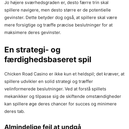
Jo højere sværhedsgraden er, desto færre trin skal
spillere navigere, men desto større er de potentielle
gevinster. Dette betyder dog også, at spillere skal være
mere forsigtige og træffe præcise beslutninger for at
maksimere deres gevinster.
En strategi- og
færdighedsbaseret spil
Chicken Road Casino er ikke kun et heldspil; det kræver, at
spillere udvikler en solid strategi og træffer
velinformerede beslutninger. Ved at forstå spillets
mekanikker og tilpasse sig de skiftende omstændigheder
kan spillere øge deres chancer for succes og minimere
deres tab.
Almindelige fejl at undgå