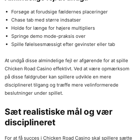
Forsøge at forudsige fældernes placeringer
Chase tab med større indsatser
Holde for længe for højere multipliers
Springe demo mode-praksis over
Spille følelsesmæssigt efter gevinster eller tab
At undgå disse almindelige fejl er afgørende for at spille
Chicken Road Casino effektivt. Ved at være opmærksom
på disse faldgruber kan spillere udvikle en mere
disciplineret tilgang og træffe mere velinformerede
beslutninger under spillet.
Sæt realistiske mål og vær
disciplineret
For at få succes i Chicken Road Casino skal spillere sætte