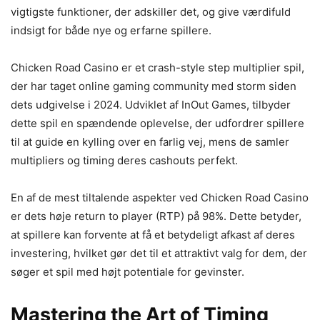
vigtigste funktioner, der adskiller det, og give værdifuld
indsigt for både nye og erfarne spillere.
Chicken Road Casino er et crash-style step multiplier spil,
der har taget online gaming community med storm siden
dets udgivelse i 2024. Udviklet af InOut Games, tilbyder
dette spil en spændende oplevelse, der udfordrer spillere
til at guide en kylling over en farlig vej, mens de samler
multipliers og timing deres cashouts perfekt.
En af de mest tiltalende aspekter ved Chicken Road Casino
er dets høje return to player (RTP) på 98%. Dette betyder,
at spillere kan forvente at få et betydeligt afkast af deres
investering, hvilket gør det til et attraktivt valg for dem, der
søger et spil med højt potentiale for gevinster.
Mastering the Art of Timing