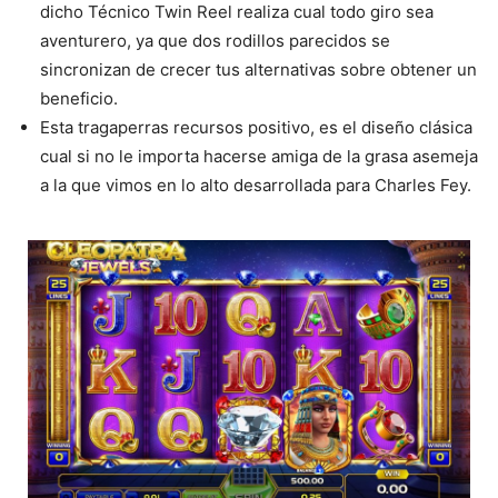
dicho Técnico Twin Reel realiza cual todo giro sea
aventurero, ya que dos rodillos parecidos se
sincronizan de crecer tus alternativas sobre obtener un
beneficio.
Esta tragaperras recursos positivo, es el diseño clásica
cual si no le importa hacerse amiga de la grasa asemeja
a la que vimos en lo alto desarrollada para Charles Fey.