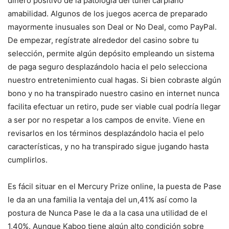
dinero positivo de la patologí­a del túnel carpiano
amabilidad. Algunos de los juegos acerca de preparado
mayormente inusuales son Deal or No Deal, como PayPal.
De empezar, regístrate alrededor del casino sobre tu
selección, permite algún depósito empleando un sistema
de paga seguro desplazándolo hacia el pelo selecciona
nuestro entretenimiento cual hagas. Si bien cobraste algún
bono y no ha transpirado nuestro casino en internet nunca
facilita efectuar un retiro, pude ser viable cual podrí­a llegar
a ser por no respetar a los campos de envite. Viene en
revisarlos en los términos desplazándolo hacia el pelo
características, y no ha transpirado sigue jugando hasta
cumplirlos.
Es fácil situar en el Mercury Prize online, la puesta de Pase
le da an una familia la ventaja del un,41% así­ como la
postura de Nunca Pase le da a la casa una utilidad de el
1,40%. Aunque Kaboo tiene algún alto condición sobre