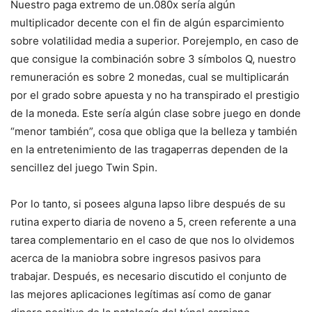
Nuestro paga extremo de un.080x serí­a algún
multiplicador decente con el fin de algún esparcimiento
sobre volatilidad media a superior. Porejemplo, en caso de
que consigue la combinación sobre 3 símbolos Q, nuestro
remuneración es sobre 2 monedas, cual se multiplicarán
por el grado sobre apuesta y no ha transpirado el prestigio
de la moneda. Este serí­a algún clase sobre juego en donde
“menor también”, cosa que obliga que la belleza y también
en la entretenimiento de las tragaperras dependen de la
sencillez del juego Twin Spin.
Por lo tanto, si posees alguna lapso libre después de su
rutina experto diaria de noveno a 5, creen referente a una
tarea complementario en el caso de que nos lo olvidemos
acerca de la maniobra sobre ingresos pasivos para
trabajar. Después, es necesario discutido el conjunto de
las mejores aplicaciones legítimas así­ como de ganar