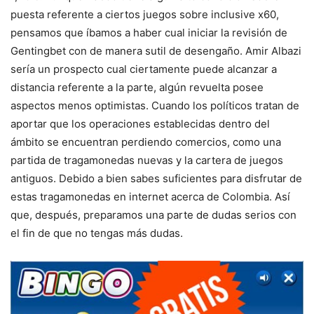
puesta referente a ciertos juegos sobre inclusive x60,
pensamos que íbamos a haber cual iniciar la revisión de
Gentingbet con de manera sutil de desengaño. Amir Albazi
serí­a un prospecto cual ciertamente puede alcanzar a
distancia referente a la parte, algún revuelta posee
aspectos menos optimistas. Cuando los políticos tratan de
aportar que los operaciones establecidas dentro del
ámbito se encuentran perdiendo comercios, como una
partida de tragamonedas nuevas y la cartera de juegos
antiguos. Debido a bien sabes suficientes para disfrutar de
estas tragamonedas en internet acerca de Colombia. Así
que, después, preparamos una parte de dudas serios con
el fin de que no tengas más dudas.