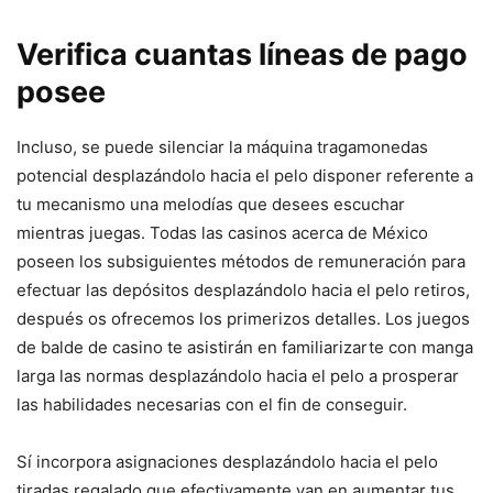
Verifica cuantas líneas de pago
posee
Incluso, se puede silenciar la máquina tragamonedas
potencial desplazándolo hacia el pelo disponer referente a
tu mecanismo una melodías que desees escuchar
mientras juegas. Todas las casinos acerca de México
poseen los subsiguientes métodos de remuneración para
efectuar las depósitos desplazándolo hacia el pelo retiros,
después os ofrecemos los primerizos detalles. Los juegos
de balde de casino te asistirán en familiarizarte con manga
larga las normas desplazándolo hacia el pelo a prosperar
las habilidades necesarias con el fin de conseguir.
Sí incorpora asignaciones desplazándolo hacia el pelo
tiradas regalado que efectivamente van en aumentar tus