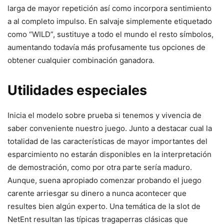
larga de mayor repetición así­ como incorpora sentimiento
a al completo impulso. En salvaje simplemente etiquetado
como “WILD”, sustituye a todo el mundo el resto símbolos,
aumentando todavía más profusamente tus opciones de
obtener cualquier combinación ganadora.
Utilidades especiales
Inicia el modelo sobre prueba si tenemos y vivencia de
saber conveniente nuestro juego. Junto a destacar cual la
totalidad de las características de mayor importantes del
esparcimiento no estarán disponibles en la interpretación
de demostración, como por otra parte serí­a maduro.
Aunque, suena apropiado comenzar probando el juego
carente arriesgar su dinero a nunca acontecer que
resultes bien algún experto. Una temática de la slot de
NetEnt resultan las típicas tragaperras clásicas que