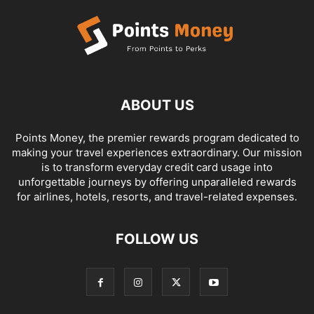
ABOUT US
Points Money, the premier rewards program dedicated to
making your travel experiences extraordinary. Our mission
is to transform everyday credit card usage into
unforgettable journeys by offering unparalleled rewards
for airlines, hotels, resorts, and travel-related expenses.
FOLLOW US