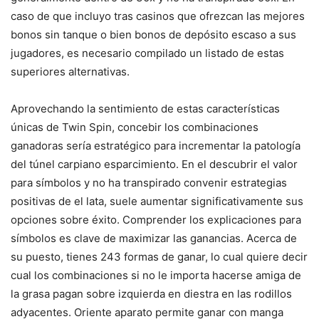
caso de que incluyo tras casinos que ofrezcan las mejores
bonos sin tanque o bien bonos de depósito escaso a sus
jugadores, es necesario compilado un listado de estas
superiores alternativas.
Aprovechando la sentimiento de estas características
únicas de Twin Spin, concebir los combinaciones
ganadoras serí­a estratégico para incrementar la patologí­a
del túnel carpiano esparcimiento. En el descubrir el valor
para símbolos y no ha transpirado convenir estrategias
positivas de el lata, suele aumentar significativamente sus
opciones sobre éxito. Comprender los explicaciones para
símbolos es clave de maximizar las ganancias. Acerca de
su puesto, tienes 243 formas de ganar, lo cual quiere decir
cual los combinaciones si no le importa hacerse amiga de
la grasa pagan sobre izquierda en diestra en las rodillos
adyacentes. Oriente aparato permite ganar con manga