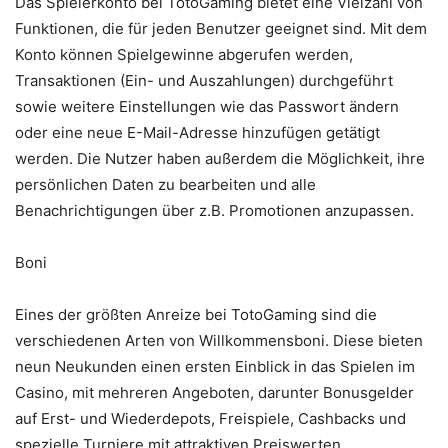
Das Spielerkonto bei TotoGaming bietet eine Vielzahl von
Funktionen, die für jeden Benutzer geeignet sind. Mit dem
Konto können Spielgewinne abgerufen werden,
Transaktionen (Ein- und Auszahlungen) durchgeführt
sowie weitere Einstellungen wie das Passwort ändern
oder eine neue E-Mail-Adresse hinzufügen getätigt
werden. Die Nutzer haben außerdem die Möglichkeit, ihre
persönlichen Daten zu bearbeiten und alle
Benachrichtigungen über z.B. Promotionen anzupassen.
Boni
Eines der größten Anreize bei TotoGaming sind die
verschiedenen Arten von Willkommensboni. Diese bieten
neun Neukunden einen ersten Einblick in das Spielen im
Casino, mit mehreren Angeboten, darunter Bonusgelder
auf Erst- und Wiederdepots, Freispiele, Cashbacks und
spezielle Turniere mit attraktiven Preiswerten.