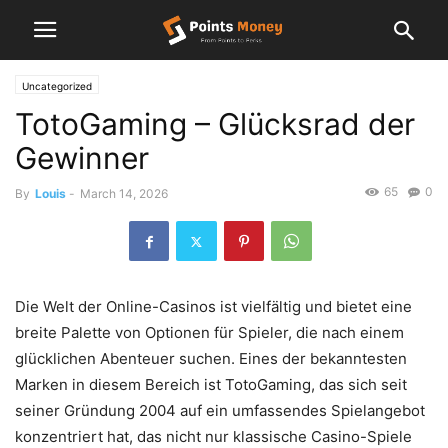
Uncategorized
TotoGaming – Glücksrad der
Gewinner
65
0
By
Louis
-
March 14, 2026
Die Welt der Online-Casinos ist vielfältig und bietet eine
breite Palette von Optionen für Spieler, die nach einem
glücklichen Abenteuer suchen. Eines der bekanntesten
Marken in diesem Bereich ist TotoGaming, das sich seit
seiner Gründung 2004 auf ein umfassendes Spielangebot
konzentriert hat, das nicht nur klassische Casino-Spiele