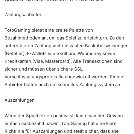
Zahlungsanbieter
TotoGaming bietet eine breite Palette von
Bezahlmethoden an, um das Spiel zu erleichtern. Zu den
unterstützten Zahlungsmitteln zählen Banküberweisungen
(Neteller), E-Wallets wie Skrill und Webmoney sowie
Kreditkarten (Visa, Mastercard). Alle Transaktionen sind
sicher und müssen über sichere SSL-
Verschlüsselungsprotokolle abgewickelt werden. Einige
Anbieter bieten auch ein schnelles Zahlungssystem an.
Auszahlungen
Wenn der Spielbetrieb positiv ist, kann man den Gewinn
einfach ausbezahlt haben. TotoGaming hat eine klare
Richtlinie für Auszahlungen und stellt sicher, dass alle