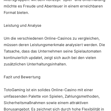
möchte es Freude und Abenteuer in einem erreichbaren
Format bieten.
Leistung und Analyse
Um die verschiedenen Online-Casinos zu vergleichen,
müssen deren Leistungsmerkmale analysiert werden. Die
Tatsache, dass das Unternehmen seine Spielautomaten
kontinuierlich updatet, zeigt sich auch bei den vielen
zusätzlichen Unterhaltungsinhalten.
Fazit und Bewertung
TotoGaming ist ein solides Online-Casino mit einer
umfassenden Palette von Spielen, Zahlungsmethoden,
Sicherheitsmaßnahmen sowie einem attraktiven
Bonusangebot. Es zeichnet sich durch hohe Flexibilität in