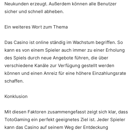
Neukunden erzeugt. Außerdem können alle Benutzer
sicher und schnell abheben.
Ein weiteres Wort zum Thema
Das Casino ist online ständig im Wachstum begriffen. So
kann es von einem Spieler auch immer zu einer Erholung
des Spiels durch neue Angebote führen, die über
verschiedene Kanäle zur Verfügung gestellt werden
können und einen Anreiz für eine höhere Einzahlungsrate
schaffen.
Konklusion
Mit diesen Faktoren zusammengefasst zeigt sich klar, dass
TotoGaming ein perfekt geeignetes Ziel ist. Jeder Spieler
kann das Casino auf seinem Weg der Entdeckung