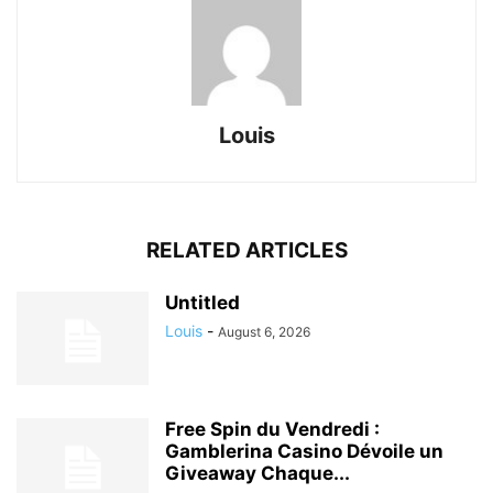
Louis
RELATED ARTICLES
Untitled
Louis
-
August 6, 2026
Free Spin du Vendredi :
Gamblerina Casino Dévoile un
Giveaway Chaque...