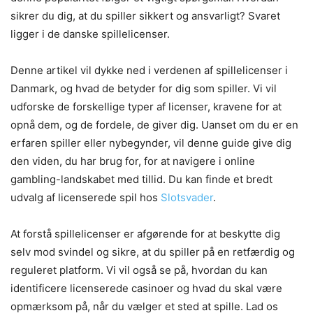
sikrer du dig, at du spiller sikkert og ansvarligt? Svaret
ligger i de danske spillelicenser.
Denne artikel vil dykke ned i verdenen af spillelicenser i
Danmark, og hvad de betyder for dig som spiller. Vi vil
udforske de forskellige typer af licenser, kravene for at
opnå dem, og de fordele, de giver dig. Uanset om du er en
erfaren spiller eller nybegynder, vil denne guide give dig
den viden, du har brug for, for at navigere i online
gambling-landskabet med tillid. Du kan finde et bredt
udvalg af licenserede spil hos
Slotsvader
.
At forstå spillelicenser er afgørende for at beskytte dig
selv mod svindel og sikre, at du spiller på en retfærdig og
reguleret platform. Vi vil også se på, hvordan du kan
identificere licenserede casinoer og hvad du skal være
opmærksom på, når du vælger et sted at spille. Lad os