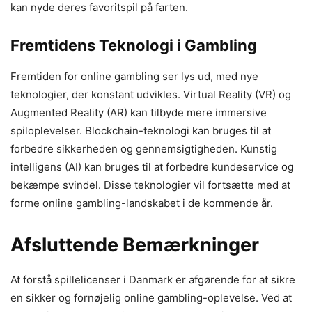
kan nyde deres favoritspil på farten.
Fremtidens Teknologi i Gambling
Fremtiden for online gambling ser lys ud, med nye
teknologier, der konstant udvikles. Virtual Reality (VR) og
Augmented Reality (AR) kan tilbyde mere immersive
spiloplevelser. Blockchain-teknologi kan bruges til at
forbedre sikkerheden og gennemsigtigheden. Kunstig
intelligens (AI) kan bruges til at forbedre kundeservice og
bekæmpe svindel. Disse teknologier vil fortsætte med at
forme online gambling-landskabet i de kommende år.
Afsluttende Bemærkninger
At forstå spillelicenser i Danmark er afgørende for at sikre
en sikker og fornøjelig online gambling-oplevelse. Ved at