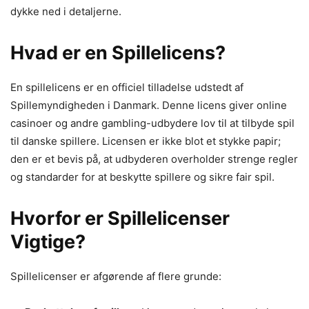
dykke ned i detaljerne.
Hvad er en Spillelicens?
En spillelicens er en officiel tilladelse udstedt af
Spillemyndigheden i Danmark. Denne licens giver online
casinoer og andre gambling-udbydere lov til at tilbyde spil
til danske spillere. Licensen er ikke blot et stykke papir;
den er et bevis på, at udbyderen overholder strenge regler
og standarder for at beskytte spillere og sikre fair spil.
Hvorfor er Spillelicenser
Vigtige?
Spillelicenser er afgørende af flere grunde: