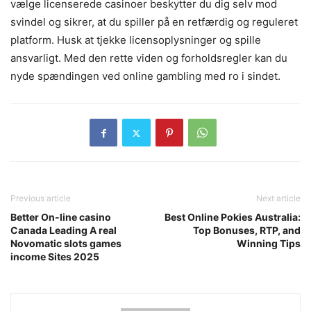
vælge licenserede casinoer beskytter du dig selv mod
svindel og sikrer, at du spiller på en retfærdig og reguleret
platform. Husk at tjekke licensoplysninger og spille
ansvarligt. Med den rette viden og forholdsregler kan du
nyde spændingen ved online gambling med ro i sindet.
Previous article
Next article
Better On-line casino
Best Online Pokies Australia:
Canada Leading A real
Top Bonuses, RTP, and
Novomatic slots games
Winning Tips
income Sites 2025