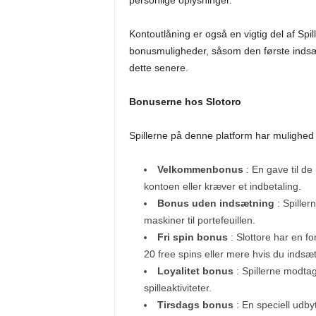
personlige oplysninger.
Kontoutlåning er også en vigtig del af Spil
bonusmuligheder, såsom den første indsæ
dette senere.
Bonuserne hos Slotoro
Spillerne på denne platform har mulighed 
Velkommenbonus
: En gave til de
kontoen eller kræver et indbetaling.
Bonus uden indsætning
: Spille
maskiner til portefeuillen.
Fri spin bonus
: Slottore har en fo
20 free spins eller mere hvis du indsæ
Loyalitet bonus
: Spillerne modta
spilleaktiviteter.
Tirsdags bonus
: En speciell udbyt