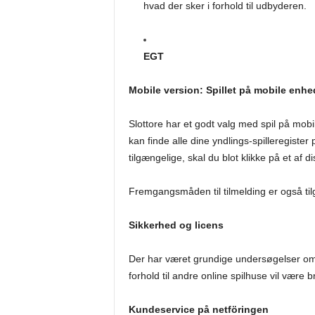
hvad der sker i forhold til udbyderen.
EGT
Mobile version: Spillet på mobile enhe
Slottore har et godt valg med spil på mobi
kan finde alle dine yndlings-spilleregister
tilgængelige, skal du blot klikke på et af dis
Fremgangsmåden til tilmelding er også ti
Sikkerhed og licens
Der har været grundige undersøgelser omkri
forhold til andre online spilhuse vil være
Kundeservice på netföringen