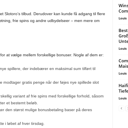
Wins
Come
let Slotoro’s tilbud. Derudover kan kunde få adgang til flere
Louis
tning, frie spins og andre udbydelseer – men mere om
Best
Groß
Unt
Louis
for at vælge mellem forskellige bonuser. Nogle af dem er:
Comm
Mais
 nye spillere, der indebærer en maksimal sum tilført til
Louis
rne modtager gratis penge når der føjes nye spillede slot
Haif
Tief
rskellig variant af frie spins med forskellige forhold, såsom
Louis
tter et bestemt beløb.
ger den størst mulige bonusbetaling baser på deres
te i løbet af hver tirsdag.