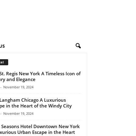
US
el
St. Regis New York A Timeless Icon of
ry and Elegance
-
November 19, 2024
Langham Chicago A Luxurious
pe in the Heart of the Windy City
-
November 19, 2024
 Seasons Hotel Downtown New York
xurious Urban Escape in the Heart