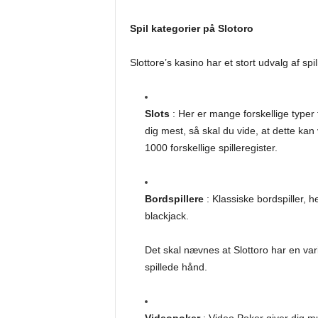
Spil kategorier på Slotoro
Slottore’s kasino har et stort udvalg af spil
Slots
: Her er mange forskellige typer 
dig mest, så skal du vide, at dette ka
1000 forskellige spilleregister.
Bordspillere
: Klassiske bordspiller,
blackjack.
Det skal nævnes at Slottoro har en var
spillede hånd.