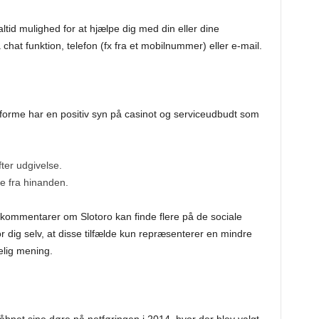
ltid mulighed for at hjælpe dig med din eller dine
chat funktion, telefon (fx fra et mobilnummer) eller e-mail.
atforme har en positiv syn på casinot og serviceudbudt som
fter udgivelse.
ige fra hinanden.
 kommentarer om Slotoro kan finde flere på de sociale
 dig selv, at disse tilfælde kun repræsenterer en mindre
elig mening.