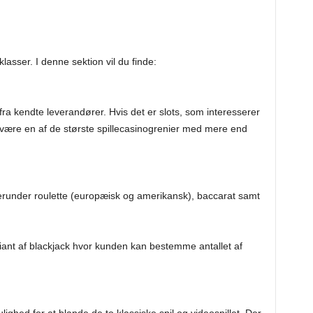
klasser. I denne sektion vil du finde:
fra kendte leverandører. Hvis det er slots, som interesserer
n være en af de største spillecasinogrenier med mere end
 herunder roulette (europæisk og amerikansk), baccarat samt
iant af blackjack hvor kunden kan bestemme antallet af