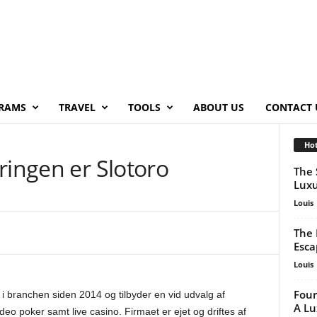
RAMS
TRAVEL
TOOLS
ABOUT US
CONTACT 
Hot
ringen er Slotoro
The 
Luxu
Louis
The 
Esca
Louis
Four
 i branchen siden 2014 og tilbyder en vid udvalg af
A Lu
ideo poker samt live casino. Firmaet er ejet og driftes af