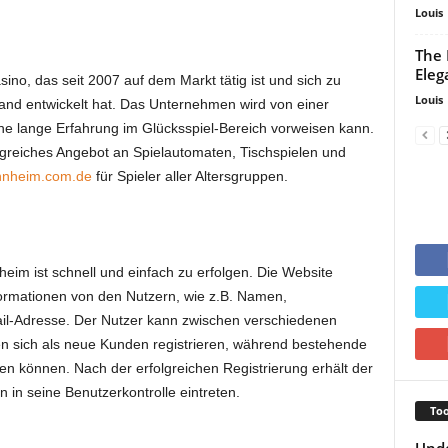
Louis
The 
Eleg
ino, das seit 2007 auf dem Markt tätig ist und sich zu
Louis
and entwickelt hat. Das Unternehmen wird von einer
ine lange Erfahrung im Glücksspiel-Bereich vorweisen kann.
greiches Angebot an Spielautomaten, Tischspielen und
annheim.com.de
für Spieler aller Altersgruppen.
eim ist schnell und einfach zu erfolgen. Die Website
nformationen von den Nutzern, wie z.B. Namen,
ail-Adresse. Der Nutzer kann zwischen verschiedenen
n sich als neue Kunden registrieren, während bestehende
en können. Nach der erfolgreichen Registrierung erhält der
in seine Benutzerkontrolle eintreten.
Too
Unde