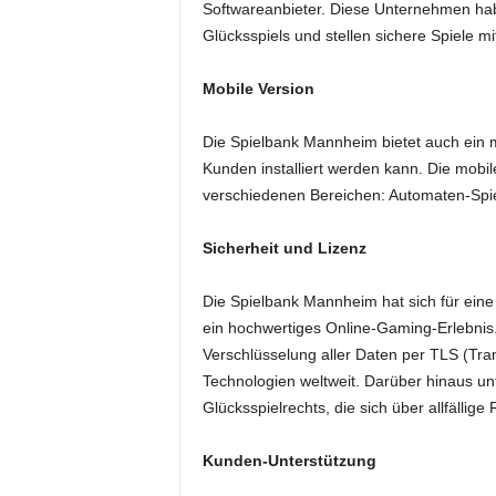
Softwareanbieter. Diese Unternehmen hab
Glücksspiels und stellen sichere Spiele mit
Mobile Version
Die Spielbank Mannheim bietet auch ein 
Kunden installiert werden kann. Die mob
verschiedenen Bereichen: Automaten-Spiel
Sicherheit und Lizenz
Die Spielbank Mannheim hat sich für eine
ein hochwertiges Online-Gaming-Erlebnis.
Verschlüsselung aller Daten per TLS (Tran
Technologien weltweit. Darüber hinaus un
Glücksspielrechts, die sich über allfälli
Kunden-Unterstützung