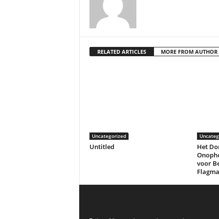
RELATED ARTICLES
MORE FROM AUTHOR
Uncategorized
Uncateg
Untitled
Het Do
Onopho
voor Be
Flagma