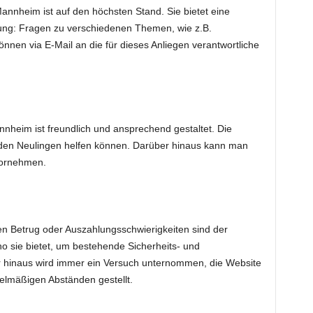
nnheim ist auf den höchsten Stand. Sie bietet eine
zung: Fragen zu verschiedenen Themen, wie z.B.
en via E-Mail an die für dieses Anliegen verantwortliche
nheim ist freundlich und ansprechend gestaltet. Die
ie den Neulingen helfen können. Darüber hinaus kann man
vornehmen.
en Betrug oder Auszahlungsschwierigkeiten sind der
no sie bietet, um bestehende Sicherheits- und
 hinaus wird immer ein Versuch unternommen, die Website
elmäßigen Abständen gestellt.