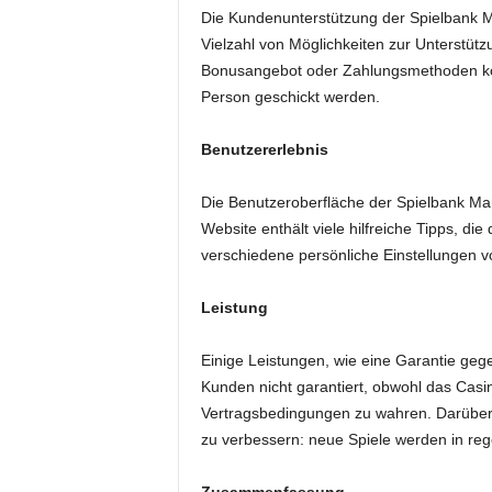
Die Kundenunterstützung der Spielbank Ma
Vielzahl von Möglichkeiten zur Unterstüt
Bonusangebot oder Zahlungsmethoden könn
Person geschickt werden.
Benutzererlebnis
Die Benutzeroberfläche der Spielbank Man
Website enthält viele hilfreiche Tipps, d
verschiedene persönliche Einstellungen 
Leistung
Einige Leistungen, wie eine Garantie geg
Kunden nicht garantiert, obwohl das Casi
Vertragsbedingungen zu wahren. Darüber
zu verbessern: neue Spiele werden in reg