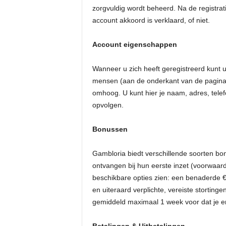
zorgvuldig wordt beheerd. Na de registrat
account akkoord is verklaard, of niet.
Account eigenschappen
Wanneer u zich heeft geregistreerd kunt u 
mensen (aan de onderkant van de pagina
omhoog. U kunt hier je naam, adres, tel
opvolgen.
Bonussen
Gambloria biedt verschillende soorten bo
ontvangen bij hun eerste inzet (voorwaarde
beschikbare opties zien: een benaderde €
en uiteraard verplichte, vereiste storting
gemiddeld maximaal 1 week voor dat je er 