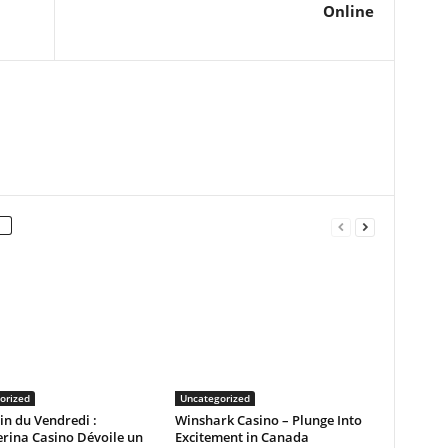
Online
orized
Uncategorized
in du Vendredi :
Winshark Casino – Plunge Into
rina Casino Dévoile un
Excitement in Canada