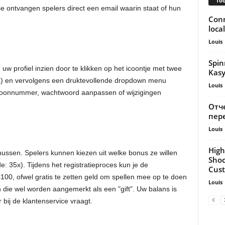
Too
ie ontvangen spelers direct een email waarin staat of hun
Conn
loca
Louis
Spin
uw profiel inzien door te klikken op het icoontje met twee
Kasy
) en vervolgens een druktevollende dropdown menu
Louis
efoonnummer, wachtwoord aanpassen of wijzigingen
Отч
пер
Louis
High
nussen. Spelers kunnen kiezen uit welke bonus ze willen
Shoc
: 35x). Tijdens het registratieproces kun je de
Cust
100, ofwel gratis te zetten geld om spellen mee op te doen
Louis
en die wel worden aangemerkt als een "gift". Uw balans is
bij de klantenservice vraagt.