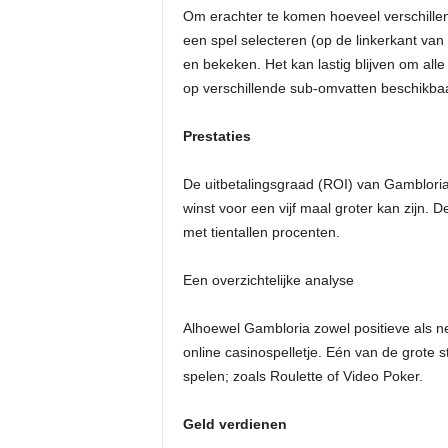
Om erachter te komen hoeveel verschillend
een spel selecteren (op de linkerkant van
en bekeken. Het kan lastig blijven om alle
op verschillende sub-omvatten beschikbaar
Prestaties
De uitbetalingsgraad (ROI) van Gambloria 
winst voor een vijf maal groter kan zijn.
met tientallen procenten.
Een overzichtelijke analyse
Alhoewel Gambloria zowel positieve als ne
online casinospelletje. Eén van de grote 
spelen; zoals Roulette of Video Poker.
Geld verdienen