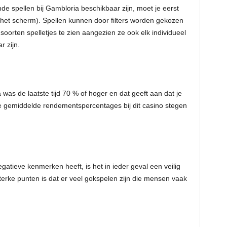
e spellen bij Gambloria beschikbaar zijn, moet je eerst
 het scherm). Spellen kunnen door filters worden gekozen
 soorten spelletjes te zien aangezien ze ook elk individueel
 zijn.
was de laatste tijd 70 % of hoger en dat geeft aan dat je
 De gemiddelde rendementspercentages bij dit casino stegen
gatieve kenmerken heeft, is het in ieder geval een veilig
sterke punten is dat er veel gokspelen zijn die mensen vaak