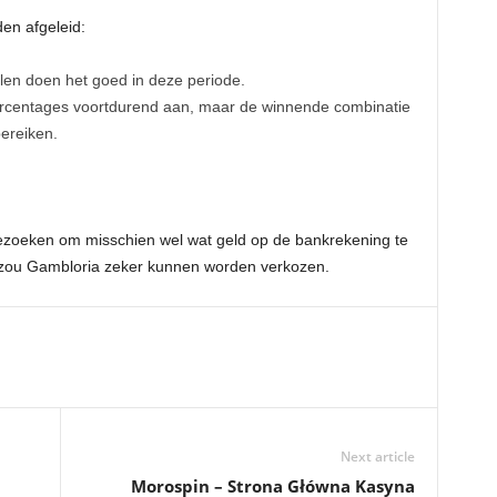
en afgeleid:
llen doen het goed in deze periode.
percentages voortdurend aan, maar de winnende combinatie
bereiken.
bezoeken om misschien wel wat geld op de bankrekening te
n zou Gambloria zeker kunnen worden verkozen.
Next article
Morospin – Strona Główna Kasyna