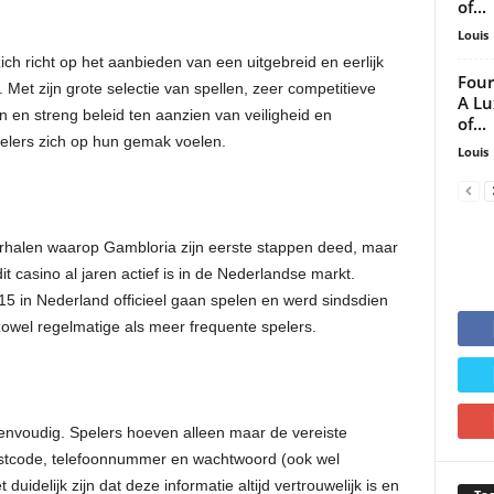
of...
Louis
ch richt op het aanbieden van een uitgebreid en eerlijk
Four
 Met zijn grote selectie van spellen, zeer competitieve
A Lu
en streng beleid ten aanzien van veiligheid en
of...
elers zich op hun gemak voelen.
Louis
terhalen waarop Gambloria zijn eerste stappen deed, maar
dit casino al jaren actief is in de Nederlandse markt.
 in Nederland officieel gaan spelen en werd sindsdien
wel regelmatige als meer frequente spelers.
eenvoudig. Spelers hoeven alleen maar de vereiste
postcode, telefoonnummer en wachtwoord (ook wel
 duidelijk zijn dat deze informatie altijd vertrouwelijk is en