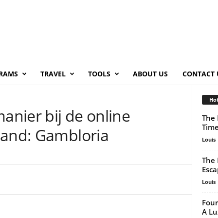
RAMS
TRAVEL
TOOLS
ABOUT US
CONTACT 
Hot
manier bij de online
The 
Time
land: Gambloria
Louis
The 
Esca
Louis
Four
A Lu