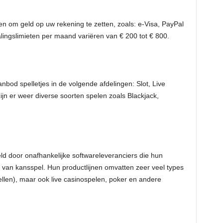
ren om geld op uw rekening te zetten, zoals: e-Visa, PayPal
alingslimieten per maand variëren van € 200 tot € 800.
nbod spelletjes in de volgende afdelingen: Slot, Live
jn er weer diverse soorten spelen zoals Blackjack,
ld door onafhankelijke softwareleveranciers die hun
el van kansspel. Hun productlijnen omvatten zeer veel types
ellen), maar ook live casinospelen, poker en andere