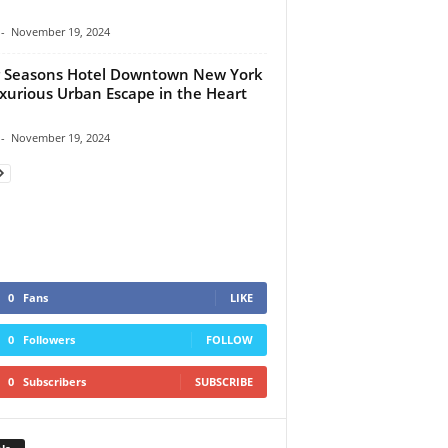
-
November 19, 2024
 Seasons Hotel Downtown New York
xurious Urban Escape in the Heart
-
November 19, 2024
0
Fans
LIKE
0
Followers
FOLLOW
0
Subscribers
SUBSCRIBE