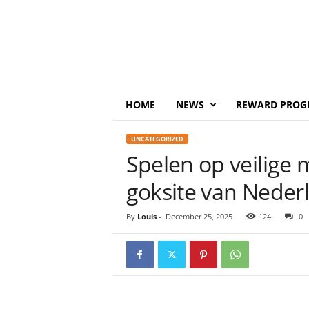
P
o
i
n
t
s
M
HOME
NEWS
REWARD PROG
o
n
UNCATEGORIZED
e
Spelen op veilige 
y
goksite van Neder
By
Louis
-
December 25, 2025
124
0