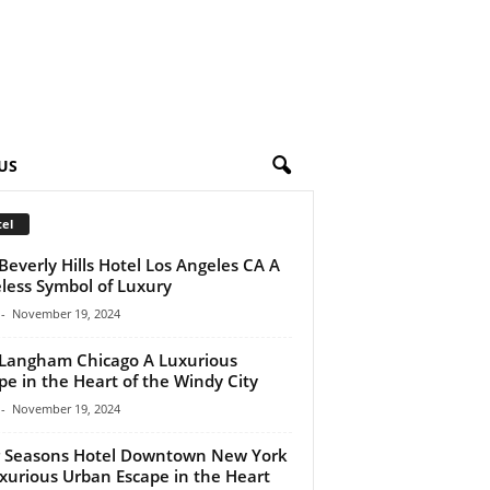
US
el
Beverly Hills Hotel Los Angeles CA A
less Symbol of Luxury
-
November 19, 2024
Langham Chicago A Luxurious
pe in the Heart of the Windy City
-
November 19, 2024
 Seasons Hotel Downtown New York
xurious Urban Escape in the Heart