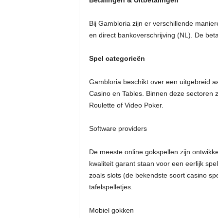
Betalingen & Uitbetalingen
Bij Gambloria zijn er verschillende manie
en direct bankoverschrijving (NL). De bet
Spel categorieën
Gambloria beschikt over een uitgebreid aa
Casino en Tables. Binnen deze sectoren zi
Roulette of Video Poker.
Software providers
De meeste online gokspellen zijn ontwikke
kwaliteit garant staan voor een eerlijk sp
zoals slots (de bekendste soort casino sp
tafelspelletjes.
Mobiel gokken