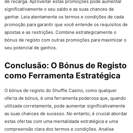
de recarga. Aproveitar estas promoções pode aumentar
significativamente o seu saldo e as suas chances de
ganhar. Leia atentamente os termos e condições de cada
promoção para garantir que você entende os requisitos de
apostas e as restrições. Combine estrategicamente o
bónus de registo com outras promoções para maximizar o
seu potencial de ganhos.
Conclusão: O Bónus de Registo
como Ferramenta Estratégica
O bónus de registo do Shuffle Casino, como qualquer
oferta de bónus, é uma ferramenta poderosa que, quando
utilizada corretamente, pode aumentar significativamente
as suas chances de sucesso. No entanto, é crucial abordar
estas ofertas com uma mentalidade estratégica e uma
compreensão clara dos termos e condições. Analise