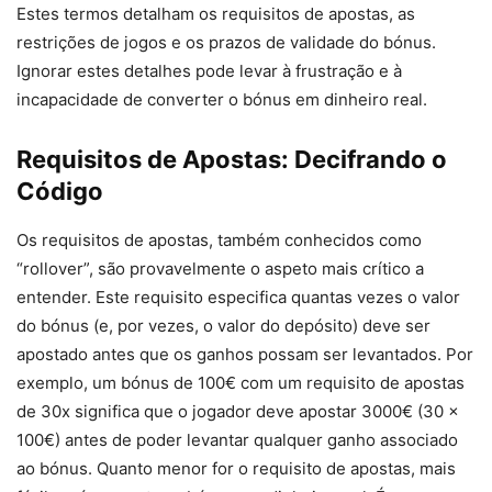
Estes termos detalham os requisitos de apostas, as
restrições de jogos e os prazos de validade do bónus.
Ignorar estes detalhes pode levar à frustração e à
incapacidade de converter o bónus em dinheiro real.
Requisitos de Apostas: Decifrando o
Código
Os requisitos de apostas, também conhecidos como
“rollover”, são provavelmente o aspeto mais crítico a
entender. Este requisito especifica quantas vezes o valor
do bónus (e, por vezes, o valor do depósito) deve ser
apostado antes que os ganhos possam ser levantados. Por
exemplo, um bónus de 100€ com um requisito de apostas
de 30x significa que o jogador deve apostar 3000€ (30 x
100€) antes de poder levantar qualquer ganho associado
ao bónus. Quanto menor for o requisito de apostas, mais