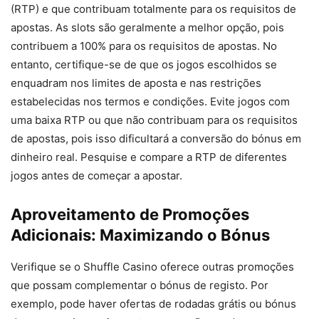
(RTP) e que contribuam totalmente para os requisitos de
apostas. As slots são geralmente a melhor opção, pois
contribuem a 100% para os requisitos de apostas. No
entanto, certifique-se de que os jogos escolhidos se
enquadram nos limites de aposta e nas restrições
estabelecidas nos termos e condições. Evite jogos com
uma baixa RTP ou que não contribuam para os requisitos
de apostas, pois isso dificultará a conversão do bónus em
dinheiro real. Pesquise e compare a RTP de diferentes
jogos antes de começar a apostar.
Aproveitamento de Promoções
Adicionais: Maximizando o Bónus
Verifique se o Shuffle Casino oferece outras promoções
que possam complementar o bónus de registo. Por
exemplo, pode haver ofertas de rodadas grátis ou bónus