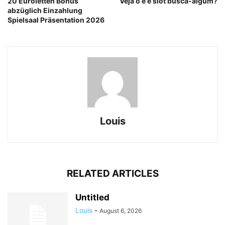
20 Euroletten Bonus
Veja o e é slot busca-algum?
abzüglich Einzahlung
Spielsaal Präsentation 2026
Louis
RELATED ARTICLES
Untitled
Louis
-
August 6, 2026