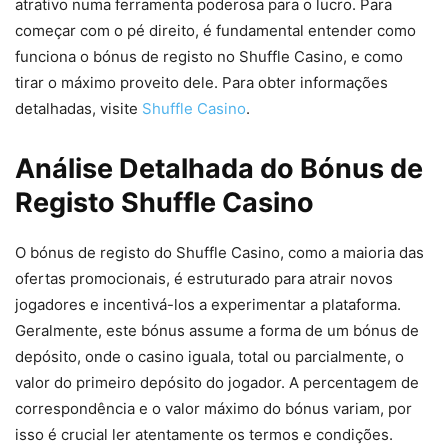
atrativo numa ferramenta poderosa para o lucro. Para
começar com o pé direito, é fundamental entender como
funciona o bónus de registo no Shuffle Casino, e como
tirar o máximo proveito dele. Para obter informações
detalhadas, visite
Shuffle Casino
.
Análise Detalhada do Bónus de
Registo Shuffle Casino
O bónus de registo do Shuffle Casino, como a maioria das
ofertas promocionais, é estruturado para atrair novos
jogadores e incentivá-los a experimentar a plataforma.
Geralmente, este bónus assume a forma de um bónus de
depósito, onde o casino iguala, total ou parcialmente, o
valor do primeiro depósito do jogador. A percentagem de
correspondência e o valor máximo do bónus variam, por
isso é crucial ler atentamente os termos e condições.