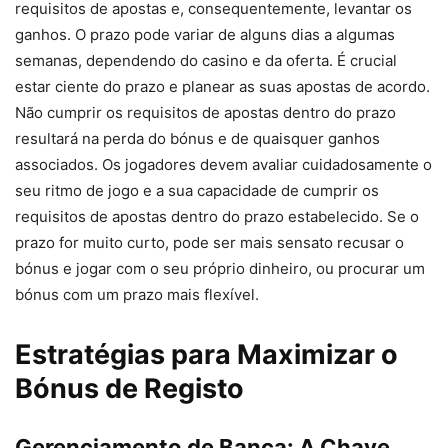
requisitos de apostas e, consequentemente, levantar os
ganhos. O prazo pode variar de alguns dias a algumas
semanas, dependendo do casino e da oferta. É crucial
estar ciente do prazo e planear as suas apostas de acordo.
Não cumprir os requisitos de apostas dentro do prazo
resultará na perda do bónus e de quaisquer ganhos
associados. Os jogadores devem avaliar cuidadosamente o
seu ritmo de jogo e a sua capacidade de cumprir os
requisitos de apostas dentro do prazo estabelecido. Se o
prazo for muito curto, pode ser mais sensato recusar o
bónus e jogar com o seu próprio dinheiro, ou procurar um
bónus com um prazo mais flexível.
Estratégias para Maximizar o
Bónus de Registo
Gerenciamento de Banca: A Chave