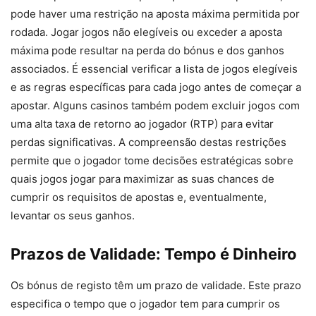
pode haver uma restrição na aposta máxima permitida por
rodada. Jogar jogos não elegíveis ou exceder a aposta
máxima pode resultar na perda do bónus e dos ganhos
associados. É essencial verificar a lista de jogos elegíveis
e as regras específicas para cada jogo antes de começar a
apostar. Alguns casinos também podem excluir jogos com
uma alta taxa de retorno ao jogador (RTP) para evitar
perdas significativas. A compreensão destas restrições
permite que o jogador tome decisões estratégicas sobre
quais jogos jogar para maximizar as suas chances de
cumprir os requisitos de apostas e, eventualmente,
levantar os seus ganhos.
Prazos de Validade: Tempo é Dinheiro
Os bónus de registo têm um prazo de validade. Este prazo
especifica o tempo que o jogador tem para cumprir os