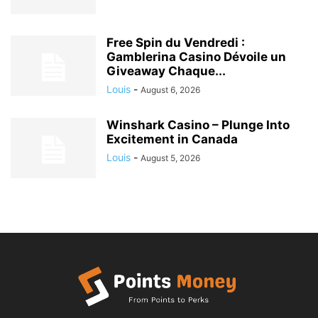
Free Spin du Vendredi :
Gamblerina Casino Dévoile un
Giveaway Chaque...
Louis
-
August 6, 2026
Winshark Casino – Plunge Into
Excitement in Canada
Louis
-
August 5, 2026